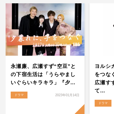
永瀬廉、広瀬すず“空豆”と
ヨルシ
の下宿生活は「うらやまし
をつな
いぐらいキラキラ」『夕…
広瀬す
て…
ドラマ
2023年01月14日
ドラマ