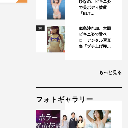
ひなの、ビキニ姿
で美ボディ披露
『BLT…
似鳥沙也加、大胆
10
ビキニ姿で舌ペ
ロ デジタル写真
集「ブチ上げ極…
もっと見る
フォトギャラリー