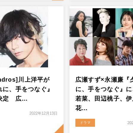
andros]川上洋平が
広瀬すず×永瀬廉『
れに、手をつなぐ』
に、手をつなぐ』に
決定 広…
若菜、田辺桃子、伊
花…
2022年12月13日
ドラマ
20