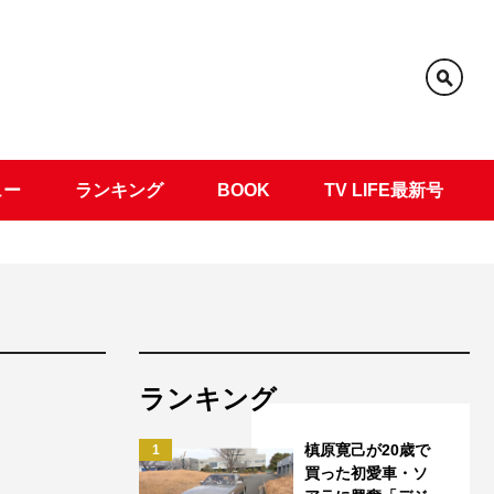
ュー
ランキング
BOOK
TV LIFE最新号
ランキング
槙原寛己が20歳で
1
買った初愛車・ソ