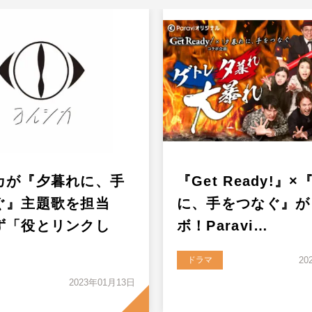
カが『夕暮れに、手
『Get Ready!』
ぐ』主題歌を担当
に、手をつなぐ』が
ず「役とリンクし
ボ！Paravi…
ドラマ
20
2023年01月13日