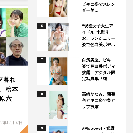
ビキニ姿でスレン
ダー美…
“現役女子大生ア
6
イドル”七海り
お、ランジェリー
姿で色白美ボデ…
白濱美兎、ビキニ
7
姿で色白美ボディ
披露 デジタル限
定写真集『純…
夕暮れ
、松本
高崎かなみ、葡萄
8
原六
色ビキニ姿で美ヒ
ップ披露
22年12月07日
#Mooove!・姫野
9