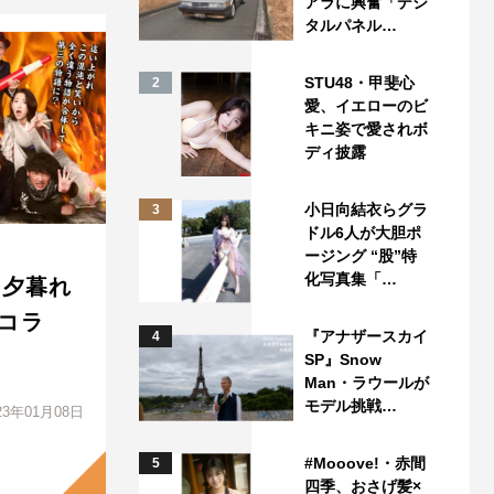
アラに興奮「デジ
タルパネル…
STU48・甲斐心
2
愛、イエローのビ
キニ姿で愛されボ
ディ披露
小日向結衣らグラ
3
ドル6人が大胆ポ
ージング “股”特
化写真集「…
×『夕暮れ
コラ
『アナザースカイ
4
SP』Snow
Man・ラウールが
モデル挑戦…
23年01月08日
#Mooove!・赤間
5
四季、おさげ髪×