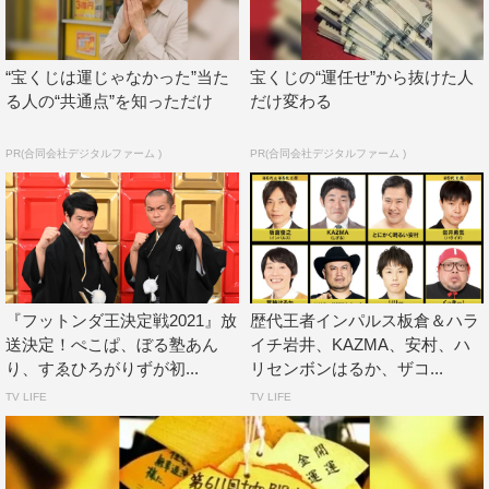
「ゴッドタン 腐り芸人オンラインセラピー～絶対にピー
音が入らないオンラインライブ」
“宝くじは運じゃなかった”当た
宝くじの“運任せ”から抜けた人
2月11日（木）後8・00開演予定
る人の“共通点”を知っただけ
だけ変わる
アーカイブ配信：2月14日（日）後11・59まで
PR(合同会社デジタルファーム )
PR(合同会社デジタルファーム )
出演：おぎやはぎ、劇団ひとり、松丸友紀(テレビ東京ア
ナウンサー)
板倉俊之（インパルス）、徳井健太（平成ノブシコブ
シ）、岩井勇気（ハライチ）
WEB
『フットンダ王決定戦2021』放
歴代王者インパルス板倉＆ハラ
送決定！ぺこぱ、ぼる塾あん
イチ岩井、KAZMA、安村、ハ
番組公式サイト：
https://www.tv-tokyo.co.jp/god/
り、すゑひろがりずが初...
リセンボンはるか、ザコ...
番組公式Twitter：@tx_godtongue
TV LIFE
TV LIFE