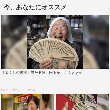
では決して観られないオンラインイベントならではの特別
今、あなたにオススメ
編を配信する。
佐久間宣行プロデューサー コメント
思いつきで言ったら実現してしまって、今になってビビっ
ています。
もうチケット売り始めちゃったんでやるしかありません。
こうなったら大部分が放送できなくても別にいいかと思っ
てます。
板倉・徳井・岩井この腐りトリオの魅力を胸焼けするまで
【宝くじの裏技】当たる側に回るか、このままか
ご自宅にお届けします。
きっと、心がすっとして、今後の人生がちょっと楽になる
と思います。
PR(合同会社デジタルファーム )
ぜひご覧ください。
イベント情報