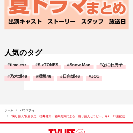
人気のタグ
timelesz
SixTONES
Snow Man
なにわ男子
乃木坂46
櫻坂46
日向坂46
JO1
ホーム
バラエティ
“腐り芸人”板倉俊之・徳井健太・岩井勇気による「腐り芸人セラピー」を2・11生配信