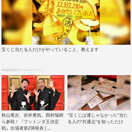
岩井勇気
徳井健太
板倉俊之
宝くじ当たる人だけがやっていること、教えます
PR(合同会社デジタルファーム )
秋山竜次、岩井勇気、西村瑞樹
“宝くじは運じゃなかった”当た
ら参戦！『フットンダ王決定
る人の“共通点”を知っただけ
戦』出場者第2弾発表 | ...