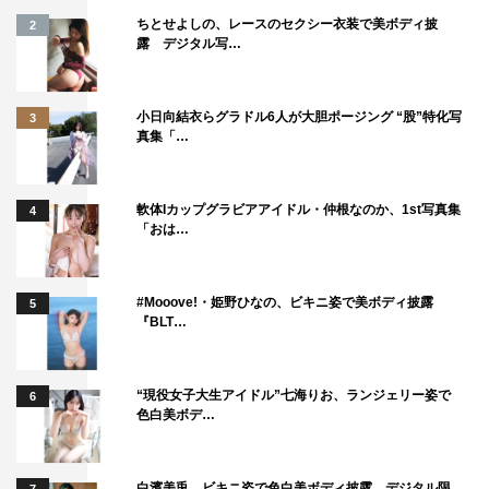
ちとせよしの、レースのセクシー衣装で美ボディ披
2
露 デジタル写…
小日向結衣らグラドル6人が大胆ポージング “股”特化写
3
真集「…
軟体Iカップグラビアアイドル・仲根なのか、1st写真集
4
「おは…
#Mooove!・姫野ひなの、ビキニ姿で美ボディ披露
5
『BLT…
“現役女子大生アイドル”七海りお、ランジェリー姿で
6
色白美ボデ…
白濱美兎、ビキニ姿で色白美ボディ披露 デジタル限