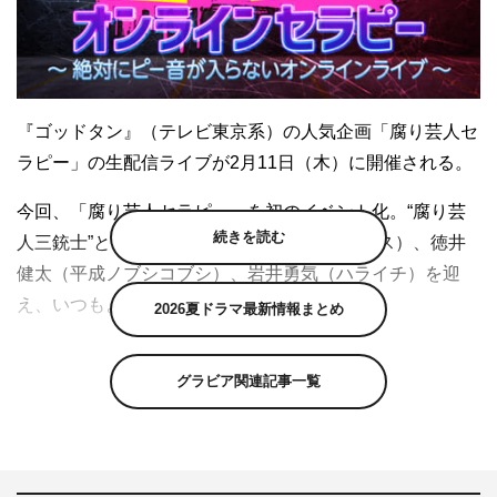
『ゴッドタン』（テレビ東京系）の人気企画「腐り芸人セ
ラピー」の生配信ライブが2月11日（木）に開催される。
今回、「腐り芸人セラピー」を初のイベント化。“腐り芸
続きを読む
人三銃士”といわれている板倉俊之（インパルス）、徳井
健太（平成ノブシコブシ）、岩井勇気（ハライチ）を迎
え、いつもより過激な腐りトークを展開する。
2026夏ドラマ最新情報まとめ
イベントでは、「みんな働きゃ悔しいんだ“悔しいな選手
グラビア関連記事一覧
権”」として、今胸に抱えている「悔しい」想いをピー音
なしで爆発させる。さらに松丸アナウンサーのリアルな腐
りや、テレビ業界で働くスタッフから大量に集めた無記名
アンケートから業界やタレントへの不満や愚痴などテレビ