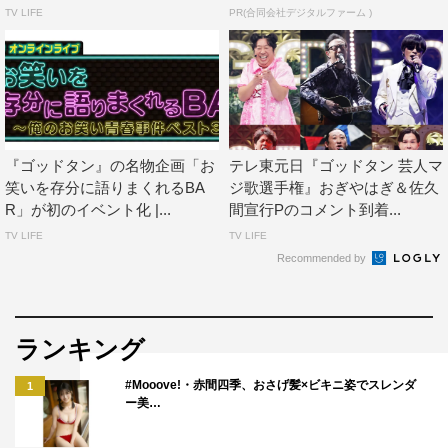
TV LIFE
PR(合同会社デジタルファーム )
『ゴッドタン』の名物企画「お
テレ東元日『ゴッドタン 芸人マ
笑いを存分に語りまくれるBA
ジ歌選手権』おぎやはぎ＆佐久
R」が初のイベント化 |...
間宣行Pのコメント到着...
TV LIFE
TV LIFE
Recommended by
ランキング
#Mooove!・赤間四季、おさげ髪×ビキニ姿でスレンダ
1
ー美…