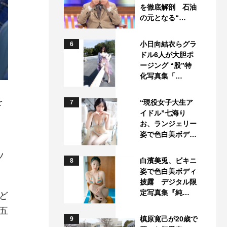
を徹底解剖 石油
の元となる“…
小日向結衣らグラ
6
ドル6人が大胆ポ
ージング “股”特
化写真集「…
を
“現役女子大生ア
7
イドル”七海り
お、ランジェリー
姿で色白美ボデ…
ツ
白濱美兎、ビキニ
8
姿で色白美ボディ
披露 デジタル限
定写真集『純…
ど
五
槙原寛己が20歳で
9