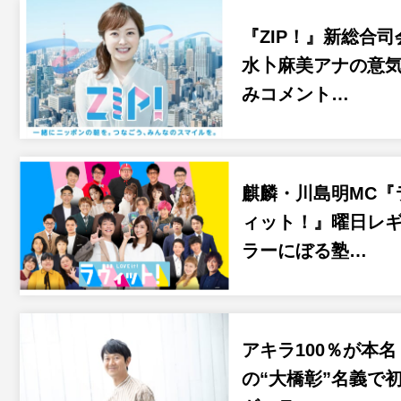
『ZIP！』新総合司
水卜麻美アナの意
みコメント…
麒麟・川島明MC『
ィット！』曜日レ
ラーにぼる塾…
アキラ100％が本名
の“大橋彰”名義で