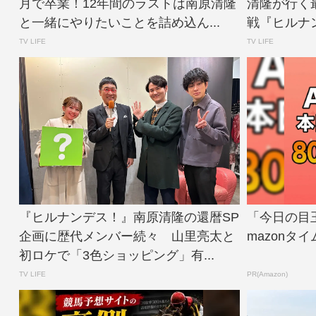
月で卒業！12年間のラストは南原清隆
清隆が行く
と一緒にやりたいことを詰め込ん...
戦『ヒルナンデ
TV LIFE
TV LIFE
『ヒルナンデス！』南原清隆の還暦SP
「今日の目
企画に歴代メンバー続々 山里亮太と
mazonタ
初ロケで「3色ショッピング」有...
TV LIFE
PR(Amazon)