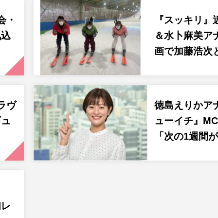
会・
『スッキリ』
気込
＆水卜麻美ア
画で加藤浩次
ラヴ
徳島えりかア
ギュ
ューイチ』M
「次の1週間
初レ