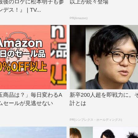
最後のロケに松本明子も参
以上が続々登場
ス！』 | TV...
PR(Amazon)
玉商品は？」毎日変わるA
新卒200人超を即戦力に。
イムセールが見逃せない
計とは
PR(シンプレクス・ホールディングス)