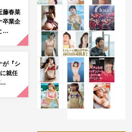
近藤春菜
ナ卒業企
と…
ナが『シ
Cに就任
が…