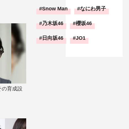
Snow Man
なにわ男子
乃木坂46
櫻坂46
日向坂46
JO1
その育成設