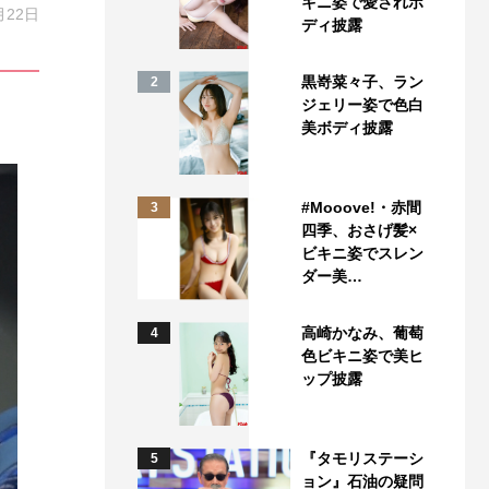
キニ姿で愛されボ
月22日
ディ披露
黒嵜菜々子、ラン
2
ジェリー姿で色白
美ボディ披露
#Mooove!・赤間
3
四季、おさげ髪×
ビキニ姿でスレン
ダー美…
高崎かなみ、葡萄
4
色ビキニ姿で美ヒ
ップ披露
『タモリステーシ
5
ョン』石油の疑問