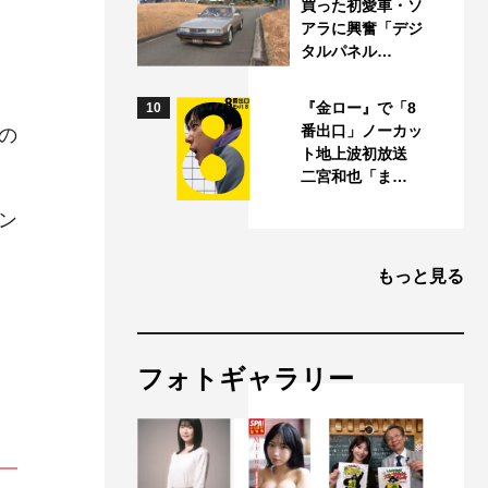
買った初愛車・ソ
アラに興奮「デジ
タルパネル…
『金ロー』で「8
10
番出口」ノーカッ
の
ト地上波初放送
二宮和也「ま…
ン
もっと見る
フォトギャラリー