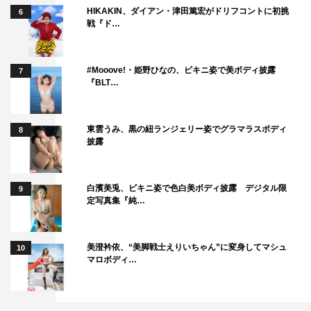
HIKAKIN、ダイアン・津田篤宏がドリフコントに初挑
6
戦『ド…
#Mooove!・姫野ひなの、ビキニ姿で美ボディ披露
7
『BLT…
東雲うみ、黒の紐ランジェリー姿でグラマラスボディ
8
披露
白濱美兎、ビキニ姿で色白美ボディ披露 デジタル限
9
定写真集『純…
美澄衿依、“美脚戦士えりいちゃん”に変身してマシュ
10
マロボディ…