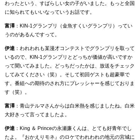
わったという、すばらしい女の子がいました。もっと全国
に知られてもいいなっていうお話です。
富澤
：KIN-1グランプリ（金魚すくいグランプリ）ってい
うのがあるんですって。
伊達
：われわれも某漫才コンテストでグランプリを取って
いるので、KIN-1グランプリとどっちが価値が高いですか
って聞いてみました。どっちだったかは、放送をチェック
してみてください（笑）。そして初回ゲストも超豪華で
す。番組への期待のされ方にプレッシャーを感じておりま
す（笑）。
富澤
：青山テルマさんからは白米熱を感じましたね。白米
大好きって言ってましたよ。
伊達
：King ＆ Princeの永瀬廉くんは、とても好青年でし
たよ。『おかえりモネ』のロケでわれわれの地元の宮城に