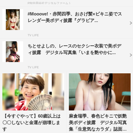
PR(合同会社デジタルファーム )
#Mooove!・赤間四季、おさげ髪×ビキニ姿でス
レンダー美ボディ披露『グラビア...
TV LIFE
ちとせよしの、レースのセクシー衣装で美ボデ
ィ披露 デジタル写真集「いまを艶やかに...
TV LIFE
【今すぐやって】60歳以上は
麻倉瑞季、春色ビキニで妖艶
〇〇しないと金運が崩壊しま
美ボディ披露 デジタル写真
す
集「生意気なカラダ」誌面カ