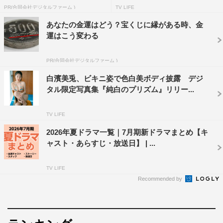
ッ...
PR(合同会社デジタルファーム )
TV LIFE
あなたの金運はどう？宝くじに縁がある時、金
運はこう変わる
PR(合同会社デジタルファーム )
白濱美兎、ビキニ姿で色白美ボディ披露 デジ
タル限定写真集『純白のプリズム』リリー...
TV LIFE
2026年夏ドラマ一覧｜7月期新ドラマまとめ【キ
ャスト・あらすじ・放送日】 | ...
TV LIFE
Recommended by