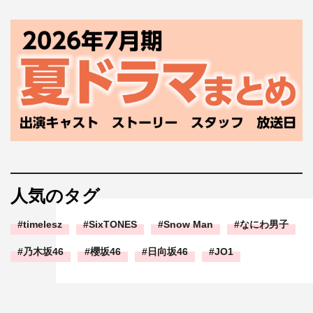
人気のタグ
timelesz
SixTONES
Snow Man
なにわ男子
乃木坂46
櫻坂46
日向坂46
JO1