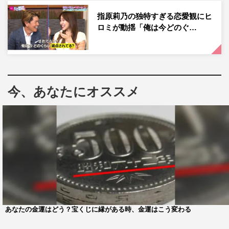
指原莉乃の独特すぎる恋愛観にヒ
また、マッチングアプリで男から金を騙し取る女にも迫
ロミが動揺「俺は今どのぐ…
る。一度も対面することなく、複数の男たちから騙し取っ
た金額はおよそ2000万円。シングルマザーを名乗り、男
たちの優しさに付け込んだ女を追跡するべく、被害者の男
たちが立ち上がる。
今、あなたにオススメ
あなたの金運はどう？宝くじに縁がある時、金運はこう変わる