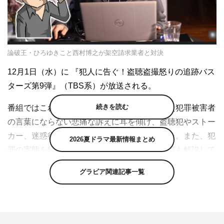
論破王・ひろゆきこと西村博之が架空請求業者と対決
12月1日（水）に 『犯人に告ぐ！盗聴盗撮怒りの追跡バス
ターズ第9弾』（TBS系）が放送される。
続きを読む
番組ではこれまで、平穏な暮らしを脅かされた犯罪被害者
の言葉にならない悲痛な訴えに耳を傾け、盗聴犯やストー
カー、迷惑行為を繰り返す犯人を追跡してきた。また、犯
2026夏ドラマ最新情報まとめ
罪の実態を紹介し、被害に遭わないための知識も解説して
いる。
グラビア関連記事一覧
3時間スペシャルの今回は、論破王・ひろゆきこと西村博
之と架空請求業者の対決の模様を放送。最近、若者の間で
も被害が増加しているとんでない“騙しの最新手口”を暴い