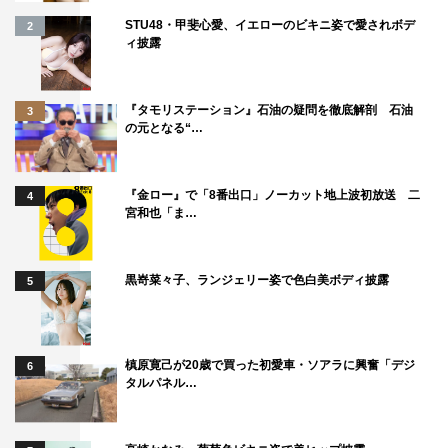
STU48・甲斐心愛、イエローのビキニ姿で愛されボデ
2
ィ披露
『タモリステーション』石油の疑問を徹底解剖 石油
3
の元となる“…
『金ロー』で「8番出口」ノーカット地上波初放送 二
4
宮和也「ま…
黒嵜菜々子、ランジェリー姿で色白美ボディ披露
5
槙原寛己が20歳で買った初愛車・ソアラに興奮「デジ
6
タルパネル…