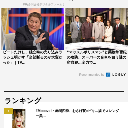
PR(合同会社デジタルファーム )
ウルフアロン
バイきんぐ
ヒロミ
ビートたけし、独立時の売り込みラ
“マッスルポリスマン”と薬物常習犯
ひろゆき
ぺこぱ
坂上忍
ッシュ明かす「全部断るのが大変だ
の攻防、スーパーの台車を狙う謎の
った」 | TV...
窃盗犯…全力で...
小峠英二
山之内すず
矢田亜希子
Recommended by
西村博之
ランキング
#Mooove!・赤間四季、おさげ髪×ビキニ姿でスレンダ
1
ー美…