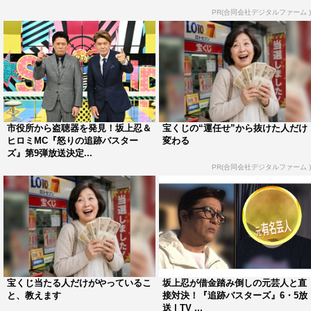
PR(合同会社デジタルファーム )
『犯人に告ぐ！盗聴盗撮怒りの追跡バスターズ第9弾』
番組情報
『犯人に告ぐ！盗聴盗撮 怒りの追跡バスターズ第9弾』
TBS系
市役所から盗聴器を発見！坂上忍＆
宝くじの“運任せ”から抜けた人だけ
2012年12月1日（水）後7・00～9・57
ヒロミMC『怒りの追跡バスター
変わる
（※一部地域は後8・00～9・57）
ズ』第9弾放送決定...
PR(合同会社デジタルファーム )
この記事の写真
宝くじ当たる人だけがやっているこ
坂上忍が借金踏み倒しの元芸人と直
©TBS
と、教えます
接対決！『追跡バスターズ』6・5放
送 | TV ...