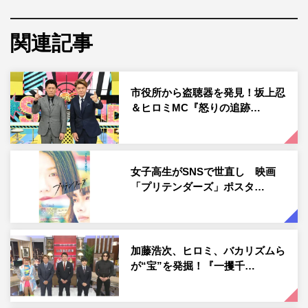
ていく。
果たして、ひろゆきは悪質な架空請求業者を論破し、追い
関連記事
詰めることができるのか。身近なインターネットに潜むト
ラブルに巻き込まれないためにも、必見の内容だ。
市役所から盗聴器を発見！坂上忍
さらに、被災地を応援するドラマに出演しないかと話を持
＆ヒロミMC『怒りの追跡…
ち掛け、700万円もの大金を騙し取った悪質な男を追跡。
一度は被害者たちに謝罪の言葉を述べ、数回に分けて返済
することを約束したが、わずか3回で返済を反故にして行
女子高生がSNSで世直し 映画
方をくらませていた。
「プリテンダーズ」ポスタ…
その男が、なんと海外へ逃亡していたことが判明。「追跡
バスターズ」初となる海外での執念の追跡劇がスタート。
舞台となるのはタイの観光地パタヤ。現地の弁護士や探偵
加藤浩次、ヒロミ、バカリズムら
が“宝”を発掘！『一攫千…
による特別チームを結成し、男の目撃情報があるエリアを
追跡する。果たして、異国の地で犯人を追い詰めることは
できるのか。