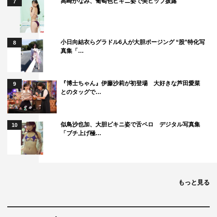
高崎かなみ、葡萄色ビキニ姿で美ヒップ披露
7
小日向結衣らグラドル6人が大胆ポージング “股”特化写
8
真集「…
『博士ちゃん』伊藤沙莉が初登場 大好きな芦田愛菜
9
とのタッグで…
似鳥沙也加、大胆ビキニ姿で舌ペロ デジタル写真集
10
「ブチ上げ極…
もっと見る