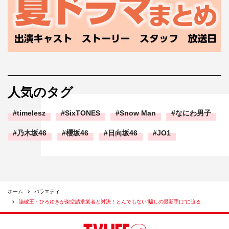
人気のタグ
timelesz
SixTONES
Snow Man
なにわ男子
乃木坂46
櫻坂46
日向坂46
JO1
ホーム
バラエティ
論破王・ひろゆきが架空請求業者と対決！とんでもない“騙しの最新手口”に迫る