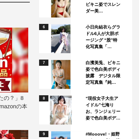
ビキニ姿でスレン
ダー美…
小日向結衣らグラ
6
ドル6人が大胆ポ
ージング “股”特
化写真集「…
白濱美兎、ビキニ
7
姿で色白美ボディ
披露 デジタル限
定写真集『純…
たの？」8
“現役女子大生ア
8
イドル”七海り
azonの本
お、ランジェリー
姿で色白美ボデ…
#Mooove!・姫野
9