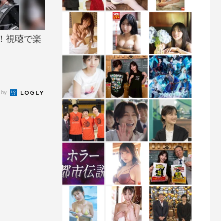
！視聴で楽
 by