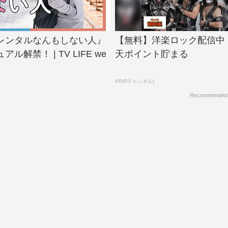
レンタルなんもしない人』
【無料】洋楽ロック配信中
ル解禁！ | TV LIFE we
天ポイント貯まる
PR(Rチャンネル)
Recommended