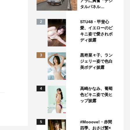
アラに興奮「デジ
タルパネル…
STU48・甲斐心
2
愛、イエローのビ
キニ姿で愛されボ
ディ披露
黒嵜菜々子、ラン
3
ジェリー姿で色白
美ボディ披露
高崎かなみ、葡萄
4
色ビキニ姿で美ヒ
ップ披露
#Mooove!・赤間
5
四季、おさげ髪×