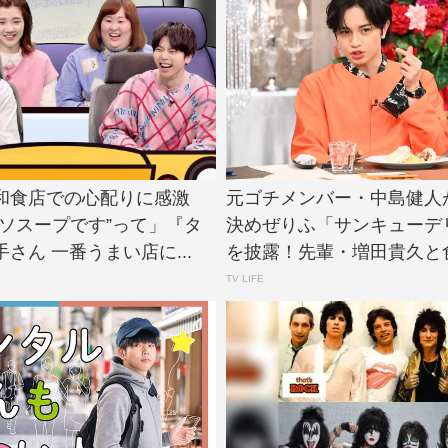
和食店での心配りに感激
元ゴチメンバー・中島健人
ミソスープです”って」『タ
決めぜりふ「サンキューデ
さん 一番うまい店に...
を披露！先輩・増田貴久と食
TV LIFE