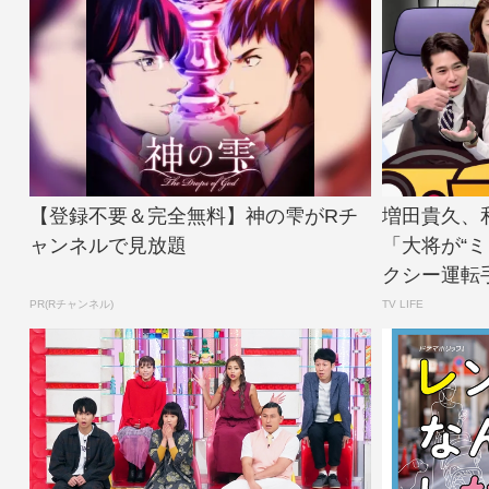
【登録不要＆完全無料】神の雫がRチ
増田貴久、
ャンネルで見放題
「大将が“
クシー運転手
PR(Rチャンネル)
TV LIFE