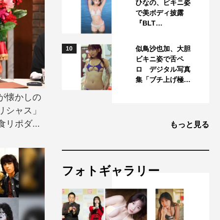
ひなの、ビキニ姿
で美ボディ披露
『BLT…
似鳥沙也加、大胆
10
ビキニ姿で舌ペ
ロ デジタル写真
集「ブチ上げ極…
が懐かしの
リシャス」
リポダ...
もっと見る
フォトギャラリー