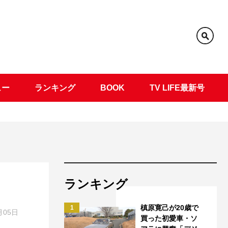
ュー
ランキング
BOOK
TV LIFE最新号
ランキング
槙原寛己が20歳で
1
月05日
買った初愛車・ソ