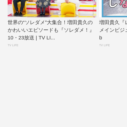
世界の“ソレダメ”大集合！増田貴久の
増田貴久『
かわいいエピソードも『ソレダメ！』
メインビジュア
10・23放送 | TV LI...
b
TV LIFE
TV LIFE