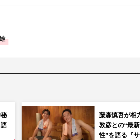
雄
神秘
藤森慎吾が相
を語
敦彦との“最
性”を語る『