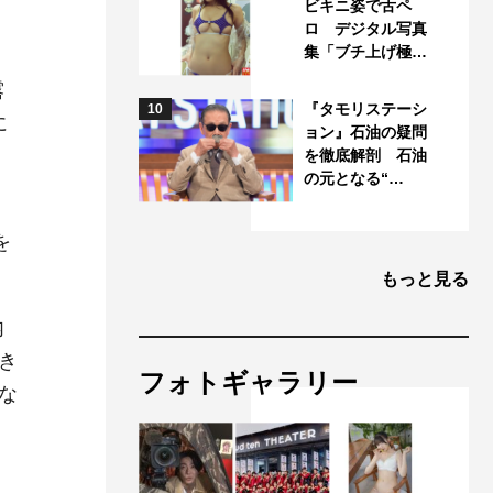
く
ビキニ姿で舌ペ
ロ デジタル写真
集「ブチ上げ極…
露
『タモリステーシ
10
に
ョン』石油の疑問
を徹底解剖 石油
の元となる“…
を
もっと見る
内
き
フォトギャラリー
な