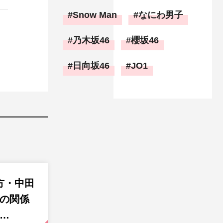
Snow Man
なにわ男子
乃木坂46
櫻坂46
日向坂46
JO1
方・中田
新の関係
サ…