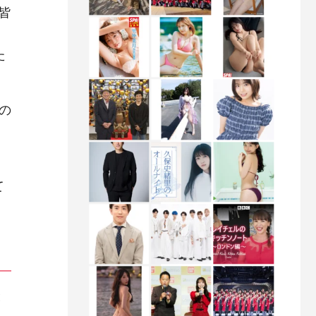
皆
た
の
て
と