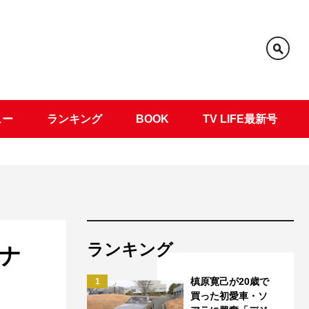
ュー
ランキング
BOOK
TV LIFE最新号
ランキング
ナ
槙原寛己が20歳で
1
買った初愛車・ソ