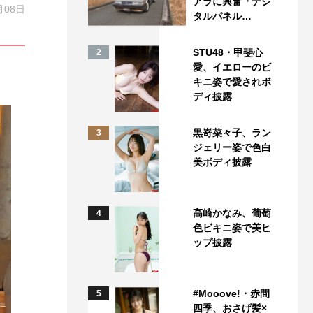
アラに興奮「デジ
月08日
タルパネル…
STU48・甲斐心
2
愛、イエローのビ
キニ姿で愛されボ
ディ披露
黒嵜菜々子、ラン
3
ジェリー姿で色白
美ボディ披露
高崎かなみ、葡萄
4
色ビキニ姿で美ヒ
ップ披露
#Mooove!・赤間
5
四季、おさげ髪×