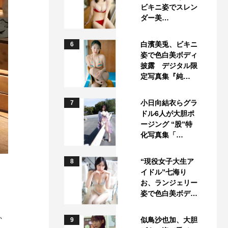
ビキニ姿でスレン
ダー美…
白濱美兎、ビキニ
6
姿で色白美ボディ
披露 デジタル限
定写真集『純…
小日向結衣らグラ
7
ドル6人が大胆ポ
ージング “股”特
化写真集「…
“現役女子大生ア
8
イドル”七海り
）
お、ランジェリー
姿で色白美ボデ…
、
似鳥沙也加、大胆
9