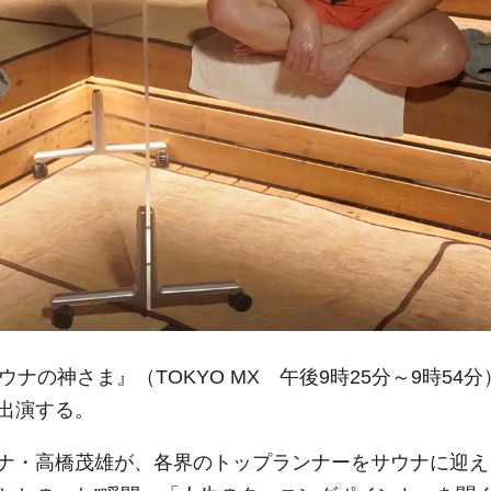
ナの神さま』（TOKYO MX 午後9時25分～9時54分
出演する。
ナ・高橋茂雄が、各界のトップランナーをサウナに迎え