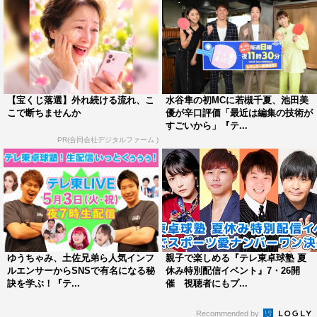
【宝くじ落選】外れ続ける流れ、こ
水谷隼の初MCに若槻千夏、池田美
こで断ちませんか
優が辛口評価「最近は編集の技術が
すごいから」『テ...
PR(合同会社デジタルファーム )
ゆうちゃみ、土佐兄弟ら人気インフ
親子で楽しめる『テレ東卓球塾 夏
ルエンサーからSNSで有名になる秘
休み特別配信イベント』7・26開
訣を学ぶ！『テ...
催 視聴者にもプ...
Recommended by