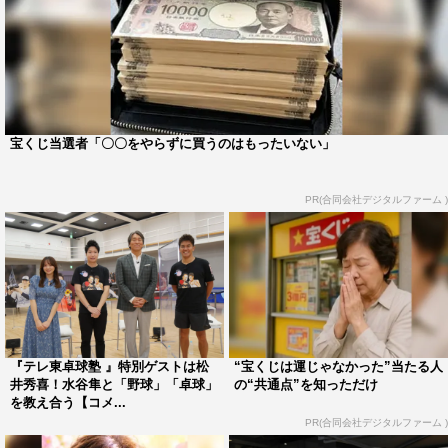
宝くじ当選者「〇〇をやらずに買うのはもったいない」
PR(合同会社デジタルファーム )
『テレ東卓球塾 』特別ゲストは松
“宝くじは運じゃなかった”当たる人
井秀喜！水谷隼と「野球」「卓球」
の“共通点”を知っただけ
を教え合う【コメ...
PR(合同会社デジタルファーム )