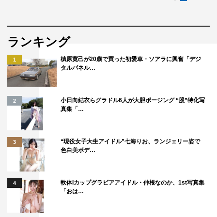
ランキング
槙原寛己が20歳で買った初愛車・ソアラに興奮「デジ
1
タルパネル…
小日向結衣らグラドル6人が大胆ポージング “股”特化写
2
真集「…
“現役女子大生アイドル”七海りお、ランジェリー姿で
3
色白美ボデ…
軟体Iカップグラビアアイドル・仲根なのか、1st写真集
4
「おは…