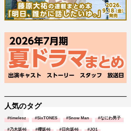
人気のタグ
timelesz
SixTONES
Snow Man
なにわ男子
乃木坂46
櫻坂46
日向坂46
JO1