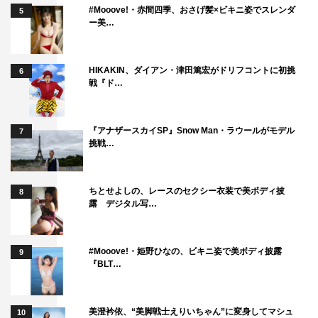
#Mooove!・赤間四季、おさげ髪×ビキニ姿でスレンダ
5
ー美…
HIKAKIN、ダイアン・津田篤宏がドリフコントに初挑
6
戦『ド…
『アナザースカイSP』Snow Man・ラウールがモデル
7
挑戦…
ちとせよしの、レースのセクシー衣装で美ボディ披
8
露 デジタル写…
#Mooove!・姫野ひなの、ビキニ姿で美ボディ披露
9
『BLT…
美澄衿依、“美脚戦士えりいちゃん”に変身してマシュ
10