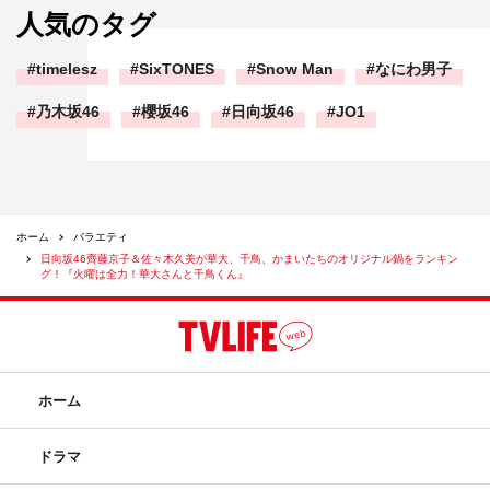
人気のタグ
timelesz
SixTONES
Snow Man
なにわ男子
乃木坂46
櫻坂46
日向坂46
JO1
ホーム
バラエティ
日向坂46齊藤京子＆佐々木久美が華大、千鳥、かまいたちのオリジナル鍋をランキン
グ！『火曜は全力！華大さんと千鳥くん』
ホーム
ドラマ