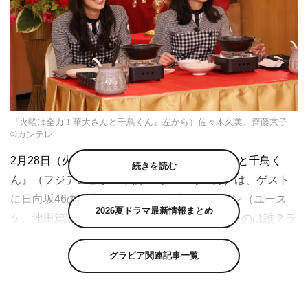
『火曜は全力！華大さんと千鳥くん』左から）佐々木久美、齊藤京子
©カンテレ
2月28日（火）放送の『火曜は全力！華大さんと千鳥く
続きを読む
ん』（フジテレビ系 午後10時～10時54分）は、ゲスト
に日向坂46の齊藤京子と佐々木久美、ダイアン（ユース
2026夏ドラマ最新情報まとめ
ケ、津田篤宏）を迎えて「おいしい鍋を作ったのは誰？ラ
ンキング」を送る。
グラビア関連記事一覧
博多華丸・大吉（博多華丸、博多大吉）と千鳥（大悟、ノ
ブ）が「全力で遊んで、全力ではしゃぐ！」をテーマにさ
まざまな企画に挑戦するバラエティ『火曜は全力！華大さ