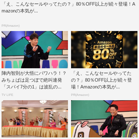
と濱家の二強では？」「大吉の鍋は優しすぎる」など、相
「え、こんなセールやってたの？」80％OFF以上が続々登場！A
談しながらゲストのランキングを予想。果たして、二人が
mazonの本気が...
「圧倒的」と絶賛した1位は誰の鍋なのか。さらに、自信
PR(Amazon)
満々だった山内がまさかの順位で「俺のこと好きな気持ち
その程度かよ！」と齊藤にブチギレする場面も。
収録を終えた佐々木は「皆さんこんなに料理されてすごい
なと思いました。いろいろなお鍋を食べさせていただい
て、とても幸せな時間でした。濱家さんは手さばき、包丁
陣内智則が大悟にパワハラ！？
「え、こんなセールやってた
さばきとかが違いすぎてやっぱりさすがだなと思いまし
みちょぱは足つぼで絶叫連発
の？」80％OFF以上が続々登
た。私、これまでも番組を見ていて大悟さんのお料理がほ
「スパイ7分の1」は波乱の...
場！Amazonの本気が...
んとに好きで、大悟さんが作ると全部おいしそうに見えま
TV LIFE
PR(Amazon)
す。今日も大悟さんが作っている姿を見てすごくおいしそ
うだなと思っていました」と振り返った。
一方、齊藤は「ほんとにこの番組が好きでマネージャーさ
んとかに、この番組にいつか出たいですみたいなことを言