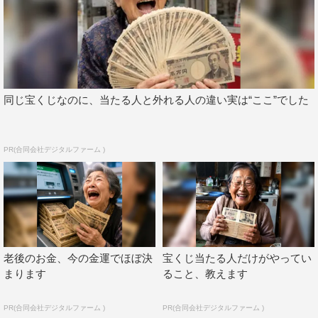
も使用すると宣言し、全員一抹の不安がよぎる。豚バラと
キムチを豪快に入れる大悟のうま辛スンドゥブキムチ鍋
に、チゲ鍋好きの佐々木は大喜び。ノブのカレー鍋は大悟
から「薄いカレー」とツッコまれるも、ノブにはある秘策
が。
同じ宝くじなのに、当たる人と外れる人の違い実は“ここ”でした
大吉は今回も調理家電を駆使して、大豆から作る新鮮な豆
乳を使った鍋料理に挑戦。豆乳鍋が好きな齊藤は「すご
い！ 濃厚そう」と期待を寄せる。濱家はトビウオから、
PR(合同会社デジタルファーム )
だしをとる高級感たっぷりなしゃぶしゃぶを作る。華丸は
地元・博多の友人から取り寄せたモツを使い、華丸流に仕
上げるモツ鍋を調理。「本場のモツ鍋を食べてみたい」と
興味津々の佐々木と齊藤は何度も「おいしそう」と口にす
る。
老後のお金、今の金運でほぼ決
宝くじ当たる人だけがやってい
まります
ること、教えます
試食タイムでは、この企画でよく1位を争っている大悟と
濱家が、華丸のモツ鍋を食べて「1位です」「めちゃくち
PR(合同会社デジタルファーム )
PR(合同会社デジタルファーム )