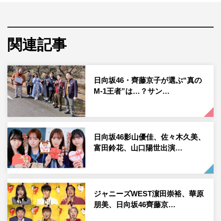
んと千鳥くん』。豪華ゲストとのスタジオゲームや大はし
ゃぎのロケなど、博多華丸・大吉＆千鳥、準レギュラーの
かまいたち（山内健司、濱家隆一）が先輩後輩の垣根や体
関連記事
力の限界を超え、全力で笑いを提供している。
今回は、料理
6
連単企画「おいしい鍋を作ったのは誰？ラ
日向坂46・齊藤京子が選ぶ“真の
ンキング」。博多華丸・大吉、千鳥、かまいたちの
6
人が
M-1王者”は…？サン…
オリジナルの鍋を作り、齊藤と佐々木がおいしかった順に
ランキングをつける。6人はその順位を予想し、ぴったり
当てれば50万円を獲得できる。進行はダイアンが担当。
日向坂46影山優佳、佐々木久美、
富田鈴花、山口陽世出演…
ジャニーズWEST濵田崇裕、華原
朋美、日向坂46齊藤京…