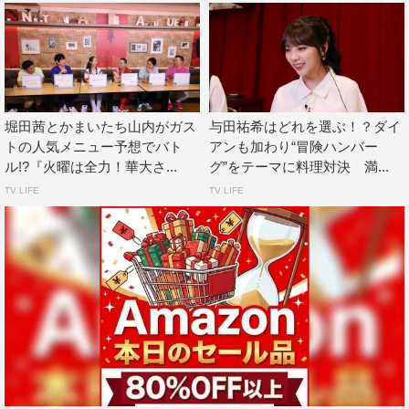
ゃうまい」とうなる。大吉の豆乳鍋には「女性の好きを詰
めた感じ」と齊藤が絶賛。佐々木は大悟の鍋を「すっごい
奥行きがあります」と堪能する。
堀田茜とかまいたち山内がガス
与田祐希はどれを選ぶ！？ダイ
トの人気メニュー予想でバト
アンも加わり“冒険ハンバー
ル!?『火曜は全力！華大さ...
グ”をテーマに料理対決 満...
TV LIFE
TV LIFE
『火曜は全力！華大さんと千鳥くん』千鳥 ©カンテレ
6人は「（齊藤と佐々木の）リアクションが良かった華丸