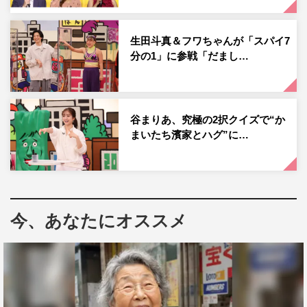
生田斗真＆フワちゃんが「スパイ7
分の1」に参戦「だまし…
『火曜は全力！華大さんと千鳥くん』ダイアン ©カンテレ
谷まりあ、究極の2択クイズで“か
「テレビ番組の中でこの番組が一番好き」と言う齊藤に、
まいたち濱家とハグ”に…
津田が「6人の中で誰が一番好きですか？」と質問する
と、「山内さんが好き」という答えが返ってきて、全員驚
がく。「あんまり言われ慣れてないから対応に困ってるや
ん！」と濱家にツッコまれるほど、本気で照れて何も言え
今、あなたにオススメ
なくなってしまう山内の珍しい姿は必見。
その山内は「1位を取るためにすごいの持ってきました」
と、地元・島根で捕れた2万円の松葉ガニを用意。さら
に、これまで毎度登場している島根の名産・しじみを今回