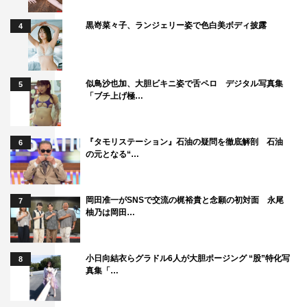
黒嵜菜々子、ランジェリー姿で色白美ボディ披露
4
似鳥沙也加、大胆ビキニ姿で舌ペロ デジタル写真集
5
「ブチ上げ極…
『タモリステーション』石油の疑問を徹底解剖 石油
6
の元となる“…
岡田准一がSNSで交流の梶裕貴と念願の初対面 永尾
7
柚乃は岡田…
©カンテレ
小日向結衣らグラドル6人が大胆ポージング “股”特化写
8
真集「…