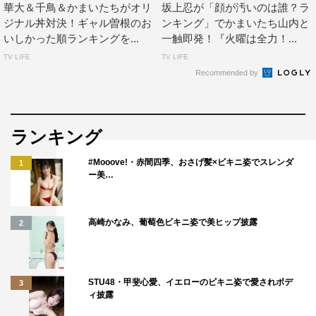
っていたんです。昨日の夜とかも“『華大さんと千鳥く
華大＆千鳥＆かまいたちがオリ
坂上忍が「顔が汚いのは誰？ラ
ジナル丼対決！ギャル曽根のお
ンキング」でかまいたち山内と
ん』の収録明日か～！”って考えていたら夢にも出てきま
いしかった順ランキングを...
一触即発！『火曜は全力！...
した」と番組への強い思いを語り、「私は料理自体全くし
TV LIFE
TV LIFE
ないので、皆さんすごいなと思いました」とコメントを寄
Recommended by
せた。
番組情報
ランキング
『火曜は全力！華大さんと千鳥くん』
#Mooove!・赤間四季、おさげ髪×ビキニ姿でスレンダ
1
フジテレビ系
ー美…
2023年2月28日（火）午後10時～10時54分
MC：博多華丸・大吉（博多華丸、博多大吉）、千鳥（大
高崎かなみ、葡萄色ビキニ姿で美ヒップ披露
2
悟、ノブ）
準レギュラー：かまいたち（山内健司、濱家隆一）
ゲスト：齊藤京子（日向坂46）、佐々木久美（日向坂
STU48・甲斐心愛、イエローのビキニ姿で愛されボデ
3
ィ披露
46）、ダイアン（ユースケ、津田篤宏）