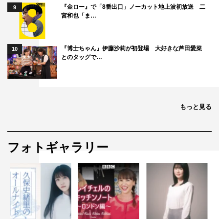
『金ロー』で「8番出口」ノーカット地上波初放送 二
9
宮和也「ま…
かまいたち
ダイアン
佐々木久美
『博士ちゃん』伊藤沙莉が初登場 大好きな芦田愛菜
10
千鳥
博多華丸・大吉
日向坂46
とのタッグで…
齊藤京子
もっと見る
フォトギャラリー