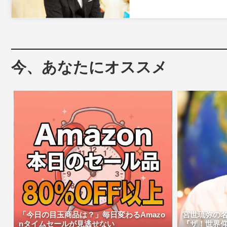
今、あなたにオススメ
「今日の目玉商品は？」毎日変わるAmazo
宮世琉弥の
nタイムセールが見逃せない
『ザ！世界仰天ニ