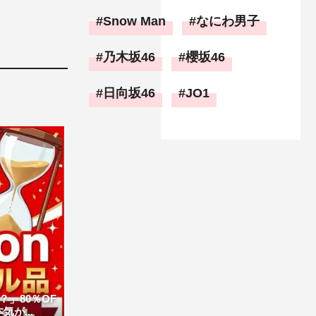
Snow Man
なにわ男子
乃木坂46
櫻坂46
日向坂46
JO1
」80％OF
が...