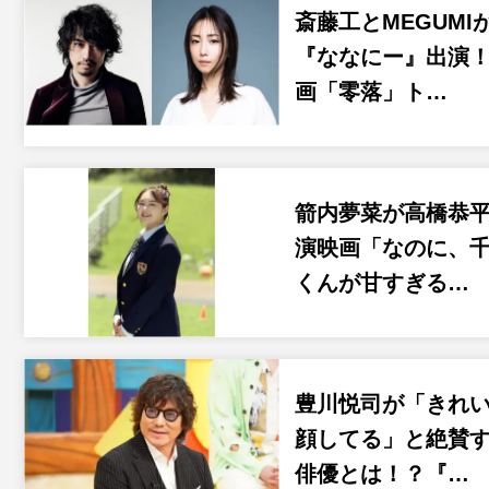
斎藤工とMEGUMI
『ななにー』出演
画「零落」ト…
箭内夢菜が高橋恭
演映画「なのに、
くんが甘すぎる…
豊川悦司が「きれ
顔してる」と絶賛
俳優とは！？『…