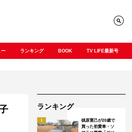
ュー
ランキング
BOOK
TV LIFE最新号
ランキング
子
槙原寛己が20歳で
1
買った初愛車・ソ