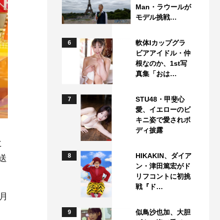
Man・ラウールが
モデル挑戦…
軟体Iカップグラ
6
ビアアイドル・仲
根なのか、1st写
真集「おは…
STU48・甲斐心
7
愛、イエローのビ
キニ姿で愛されボ
ディ披露
に
HIKAKIN、ダイア
8
送
ン・津田篤宏がド
リフコントに初挑
戦『ド…
月
似鳥沙也加、大胆
9