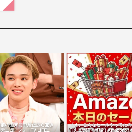
名前の由来に中居正広ら驚き
「え、こんなセールやってたの？
ュース』 | TV LIFE...
F以上が続々登場！Amazonの本気