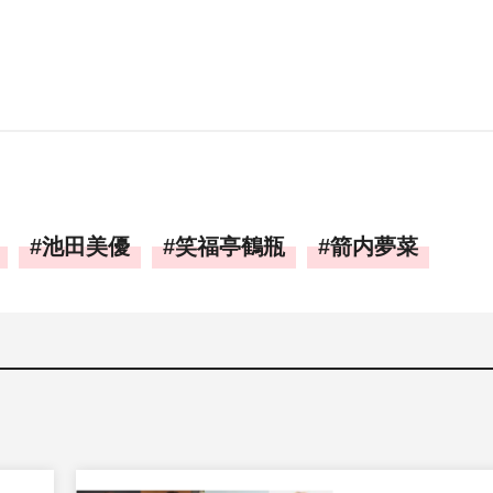
池田美優
笑福亭鶴瓶
箭内夢菜