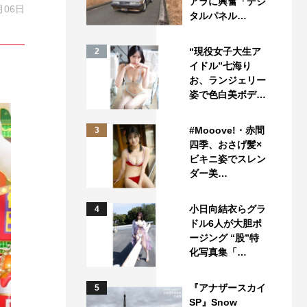
アラに興奮「デジ
月06日
タルパネル…
“現役女子大生ア
2
イドル”七海り
お、ランジェリー
姿で色白美ボデ…
#Mooove!・赤間
3
四季、おさげ髪×
ビキニ姿でスレン
ダー美…
小日向結衣らグラ
4
ドル6人が大胆ポ
ージング “股”特
化写真集「…
『アナザースカイ
5
SP』Snow