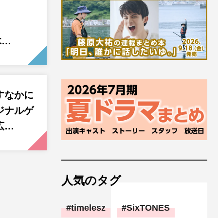
』
木…
すなかに
ジナルゲ
広…
人気のタグ
timelesz
SixTONES