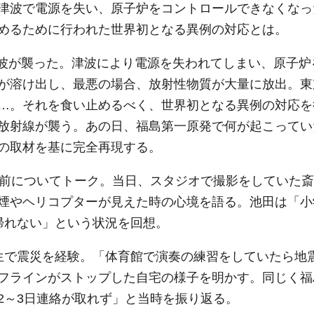
津波で電源を失い、原子炉をコントロールできなくなっ
めるために行われた世界初となる異例の対応とは。
と津波が襲った。津波により電源を失われてしまい、原子炉
が溶け出し、最悪の場合、放射性物質が大量に放出。東
…。それを食い止めるべく、世界初となる異例の対応を
放射線が襲う。あの日、福島第一原発で何が起こってい
の取材を基に完全再現する。
年前についてトーク。当日、スタジオで撮影をしていた斎
煙やヘリコプターが見えた時の心境を語る。池田は「小
帰れない」という状況を回想。
生で震災を経験。「体育館で演奏の練習をしていたら地
フラインがストップした自宅の様子を明かす。同じく福
2～3日連絡が取れず」と当時を振り返る。