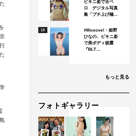
ビキニ姿で舌ペ
た
ロ デジタル写真
集「ブチ上げ極…
を
#Mooove!・姫野
10
京
ひなの、ビキニ姿
で美ボディ披露
行
『BLT…
た
もっと見る
学
フォトギャラリー
震
島