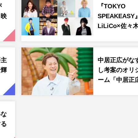
が
『TOKYO
！映
SPEAKEASY
LiLiCo×佐々
平主
中居正広がな
千輝
し考案のオリ
ーム「中居正
いな
する