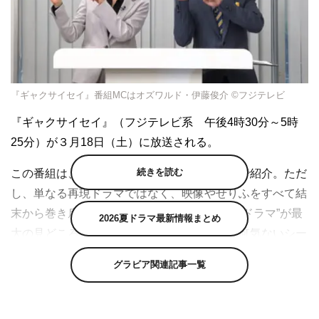
『ギャクサイセイ』番組MCはオズワルド・伊藤俊介 ©フジテレビ
『ギャクサイセイ』（フジテレビ系 午後4時30分～5時
25分）が３月18日（土）に放送される。
続きを読む
この番組は、実際にあった事件を再現ドラマで紹介。ただ
し、単なる再現ドラマではなく、映像やせりふをすべて結
末から巻き戻して見ていく“逆再生ミステリードラマ”が最
2026夏ドラマ最新情報まとめ
大の見どころとなっている。再現ドラマでは何気ないシー
ンも、逆再生にすると新鮮に。事件の内容を逆再生で見な
グラビア関連記事一覧
がら隠された驚きの真実を推理してミステリーを解き明か
していく新感覚の推理バラエティだ。