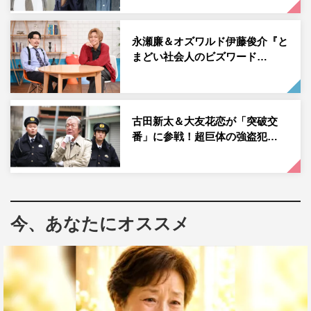
た殺害計画。あるきっかけから犯人を特定、逮捕しようと
するのだが、その驚きの方法に一同びっくり。そして2つ
永瀬廉＆オズワルド伊藤俊介『と
目は、大富豪が何者かに殺され、疑惑をかけられた5人の
まどい社会人のビズワード…
女性たち。殺したのは、妻か、家政婦か、はたまた別の人
物なのか…。
古田新太＆大友花恋が「突破交
映像コンテンツを倍速視聴するなどタイムパフォーマンス
番」に参戦！超巨体の強盗犯…
（タイパ）が話題の昨今。この番組をきっかけに、映像を
ラストから巻き戻して楽しむ“ギャクサイセイブーム”が巻
き起こるのか。出演者コメントは以下掲載。
出演者（伊藤俊介、伊集院光、大友花恋、山村紅
今、あなたにオススメ
葉）コメント
◆収録を終えてみていかがですか？
伊藤：逆再生の再現ドラマ、めちゃくちゃ頭使いますけど