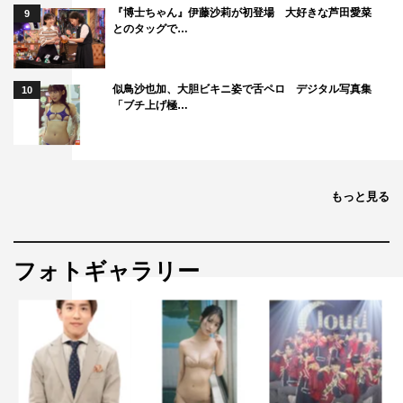
『博士ちゃん』伊藤沙莉が初登場 大好きな芦田愛菜
9
とのタッグで…
似鳥沙也加、大胆ビキニ姿で舌ペロ デジタル写真集
10
「ブチ上げ極…
もっと見る
フォトギャラリー