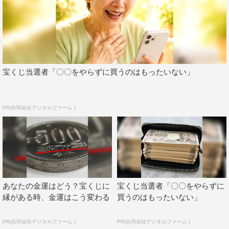
楽しかったですね。
伊集院：ドラマのいろんなところに伏線もあって、完成度
もかなり高かったです。
山村：ストーリーもすごいよく出来ていて、久しぶりにム
宝くじ当選者「〇〇をやらずに買うのはもったいない」
キになって推理しちゃいました（笑）。
大友：ずっと集中しながらVTRを見ちゃいました。推理し
PR(合同会社デジタルファーム )
て頭をめちゃくちゃ使ったので、今すごいお腹がすいてま
す（笑）。順再生で見ると気になるようなところも、逆再
生で見るとスルーしちゃいますね。だから面白い！
伊集院：この番組、次があるとしたら、再現ドラマのちょ
い役とかに有名な俳優さんとか出してくるだろうね。
あなたの金運はどう？宝くじに
宝くじ当選者「〇〇をやらずに
縁がある時、金運はこう変わる
買うのはもったいない」
伊藤：確かに、有名な人が犯人だと思わせて、あえてちょ
い役にするというね。
PR(合同会社デジタルファーム )
PR(合同会社デジタルファーム )