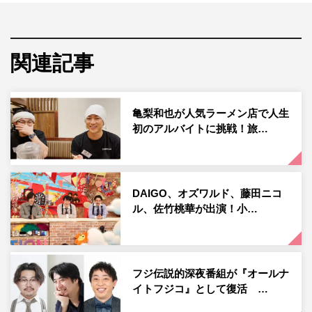
MCを務めるのは、今や飛ぶ鳥を落とす勢いのお笑いコン
ビ･オズワルドの伊藤俊介。そして逆再生ミステリーを推
理するゲストとして、雑学王・伊集院光、推理好き女優・
関連記事
大友花恋、そして2時間サスペンスの女王・山村紅葉が登
場する。
亀梨和也が人気ラーメン店で人生
初のアルバイトに挑戦！旅…
DAIGO、オズワルド、藤田ニコ
ル、佐竹桃華が出演！小…
フジ伝説的深夜番組が『オールナ
『ギャクサイセイ』山村紅葉、大友花恋、伊集院光 ©フジテレビ
イトフジコ』として復活 …
1つ目のギャクサイセイミステリーは、とある一家で起き