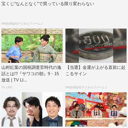
番組は初めてでした（笑）。逆再生で楽しむという、今ま
宝くじ“なんとなく”で買っている限り変わらない
で見たことのない推理バラエティをぜひお楽しみくださ
い！
PR(合同会社デジタルファーム )
番組情報
『ギャクサイセイ』
フジテレビ系
2023年3月18日（土）午後4時30分～5時25分
山村紅葉の国税調査官時代の逸
【当選】金運が上がる直前に起
〈出演者〉
話とは!?『サワコの朝』9・15
こるサイン
放送 | TV LI...
MC：伊藤俊介（オズワルド）
TV LIFE
PR(合同会社デジタルファーム )
推理ゲスト：伊集院光、大友花恋、山村紅葉
©フジテレビ