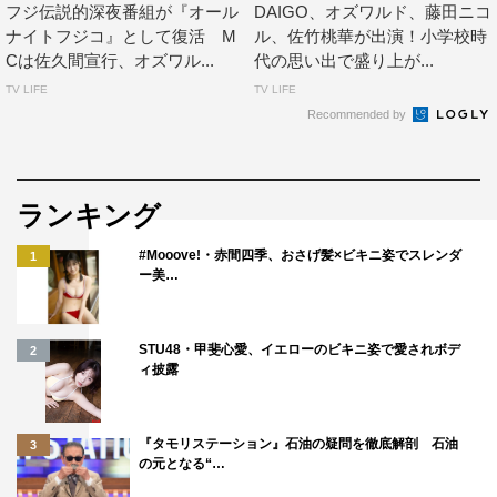
フジ伝説的深夜番組が『オール
DAIGO、オズワルド、藤田ニコ
ナイトフジコ』として復活 M
ル、佐竹桃華が出演！小学校時
Cは佐久間宣行、オズワル...
代の思い出で盛り上が...
オズワルド
伊藤俊介
伊集院光
TV LIFE
TV LIFE
Recommended by
大友花恋
山村紅葉
ランキング
#Mooove!・赤間四季、おさげ髪×ビキニ姿でスレンダ
1
ー美…
STU48・甲斐心愛、イエローのビキニ姿で愛されボデ
2
ィ披露
『タモリステーション』石油の疑問を徹底解剖 石油
3
の元となる“…