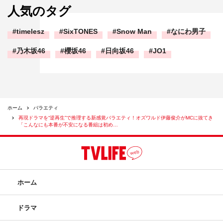
人気のタグ
timelesz
SixTONES
Snow Man
なにわ男子
乃木坂46
櫻坂46
日向坂46
JO1
ホーム
バラエティ
再現ドラマを“逆再生”で推理する新感覚バラエティ！オズワルド伊藤俊介がMCに抜てき
「こんなにも本番が不安になる番組は初め…
ホーム
ドラマ