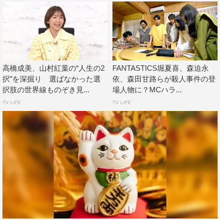
大友：逆をいきますねぇ！
山村：あと私、再現ドラマの方にも出てみたい！ 解答者
とドラマ、交互に出てみたい。
伊藤：紅葉さんがここまで言ってくれているので、ぜひ次
高橋成美、山村紅葉の“人生の2
FANTASTICS堀夏喜、森迫永
択”を深掘り 選ばなかった選
依、森田甘路らが殺人事件の登
もやりたいですね！
択肢の世界線ものぞき見...
場人物に？MCハラ...
伊集院：今後はいろんなテーマの逆再生も見てみたいね。
TV LIFE
TV LIFE
オチから見る漫才とか。どういうボケがあってそういうツ
ッコミに至ったのか？とか。
山村：あと動物が何か失敗しちゃう動画とか、ホッとする
テーマもあっていいかも。
◆視聴者の方にメッセージをお願いします。
伊藤：打ち合わせの段階で、こんなにも本番が不安になる