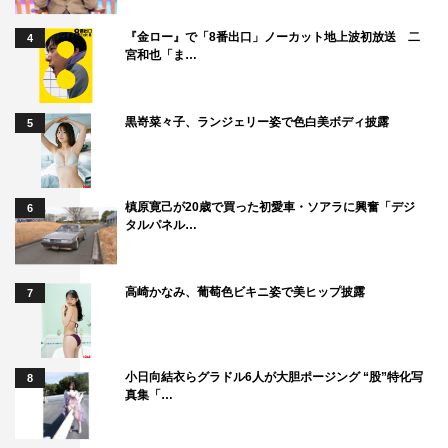
『金ロー』で「8番出口」ノーカット地上波初放送 二
4
宮和也「ま…
黒嵜菜々子、ランジェリー姿で色白美ボディ披露
5
槙原寛己が20歳で買った初愛車・ソアラに興奮「デジ
6
タルパネル…
高崎かなみ、葡萄色ビキニ姿で美ヒップ披露
7
小日向結衣らグラドル6人が大胆ポージング “股”特化写
8
真集「…