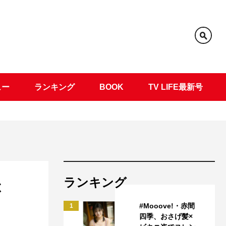
ュー
ランキング
BOOK
TV LIFE最新号
ランキング
ぶ
#Mooove!・赤間
1
四季、おさげ髪×