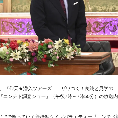
ー』『仰天★潜入ツアーズ！ ザワつく！良純と見学の
『ニンチド調査ショー』（午後7時～7時50分）の放送内
度）”で斬っていく新機軸クイズバラエティー『ニンチド