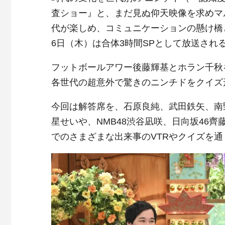
査ショー』と、まだ見ぬ仰天映像を求めマ
代が楽しめ、コミュニケーションの懸け橋
6日（木）は合体3時間SPとして放送され
フットボールアワー後藤輝基とホラン千秋
各世代の超意外で驚きのニンチドをクイズ
今回は解答席を、石原良純、武田鉄矢、南
星せいや、NMB48渋谷凪咲、日向坂46
でのさまざまな出来事のVTRやクイズを