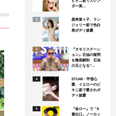
ビキニ姿でスレン
ダー美…
月06日
黒嵜菜々子、ラン
2
ジェリー姿で色白
美ボディ披露
『タモリステーシ
3
ョン』石油の疑問
を徹底解剖 石油
の元となる“…
STU48・甲斐心
4
愛、イエローのビ
キニ姿で愛されボ
ディ披露
『金ロー』で「8
5
番出口」ノーカッ