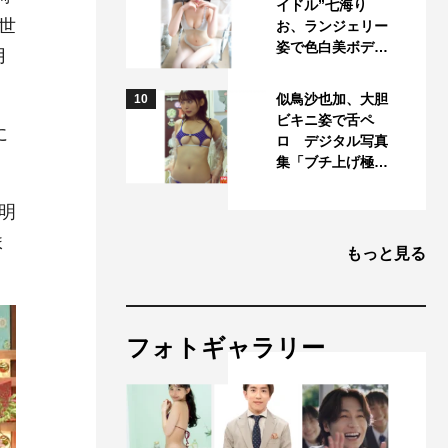
イドル”七海り
世
お、ランジェリー
姿で色白美ボデ…
月
似鳥沙也加、大胆
10
ビキニ姿で舌ペ
に
ロ デジタル写真
集「ブチ上げ極…
明
ま
もっと見る
フォトギャラリー