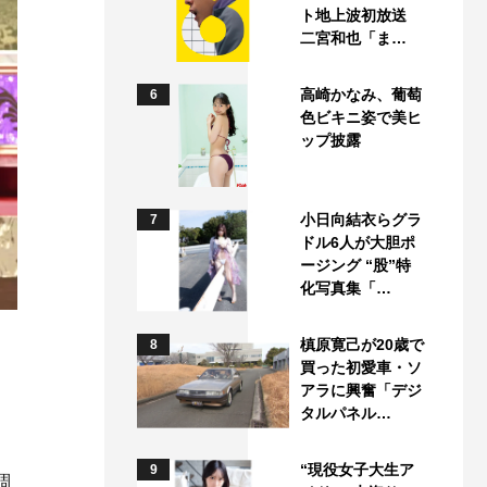
ト地上波初放送
二宮和也「ま…
高崎かなみ、葡萄
6
色ビキニ姿で美ヒ
ップ披露
小日向結衣らグラ
7
ドル6人が大胆ポ
ージング “股”特
化写真集「…
槙原寛己が20歳で
8
買った初愛車・ソ
アラに興奮「デジ
タルパネル…
“現役女子大生ア
9
調