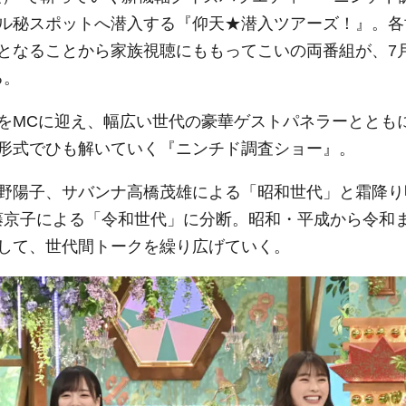
ル秘スポットへ潜入する『仰天★潜入ツアーズ！』。各
となることから家族視聴にももってこいの両番組が、7
る。
をMCに迎え、幅広い世代の豪華ゲストパネラーととも
形式でひも解いていく『ニンチド調査ショー』。
野陽子、サバンナ高橋茂雄による「昭和世代」と霜降り
齊藤京子による「令和世代」に分断。昭和・平成から令和
通して、世代間トークを繰り広げていく。