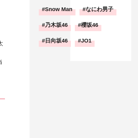
Snow Man
なにわ男子
』
乃木坂46
櫻坂46
日向坂46
JO1
太
と
当