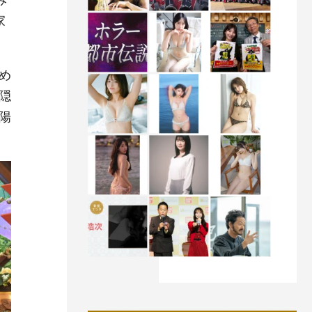
家
め
隠
陽