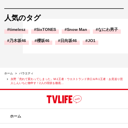
人気のタグ
timelesz
SixTONES
Snow Man
なにわ男子
乃木坂46
櫻坂46
日向坂46
JO1
ホーム
バラエティ
永野「売れて変わってしまった」M-1王者・ウエストランド井口＆R-1王者・お見送り芸
人しんいちに物申す！2人の現状を徹底…
ホーム