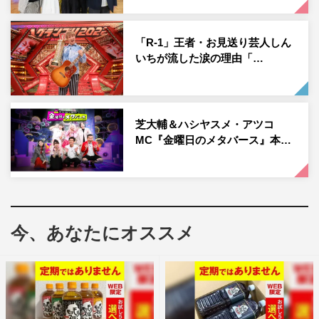
『マルコポロリ！売れて変わった！？M-1＆R-1王者一斉調査SP』井口
浩之©カンテレ
「R-1」王者・お見送り芸人しん
まずは、昨年の『M−1グランプリ』王者・井口について、
いちが流した涙の理由「…
永野いわく「“2周目”に入ってしまった」そう。ブレイク
を経た今、井口は一体どうなっているのか。高木が明かす
のは、チヤホヤされるはずの凱旋ライブで起こったまさか
芝大輔＆ハシヤスメ・アツコ
の悲劇。優勝直後、若手のライブにサプライズで登場した
MC『金曜日のメタバース』本…
井口は、思わぬ暴言を浴びせられることに。王者なのにな
ぜか後輩にナメられがちな井口の悲しい実態とは。そのほ
か、親友のともしげは、井口が嫉妬のあまりとってしまっ
た理解しがたい行動を暴露するなど、井口の“今”を丸裸に
する。
今、あなたにオススメ