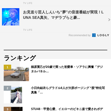
いちは「事務所内での永野の人望はゼロで、すべての後輩
TV LIFE
から嫌われている」と猛反撃。今回は、そんなしんいちの
お見送り芸人しんいち“夢”の音楽番組が実現！L
主張は本当なのかを確かめるべく、『マルコポロリ！』の
UNA SEA真矢、マヂラブらと豪...
スタッフがグレープカンパニーに潜入。およそ20名の若手
を対象に、本当に慕われているのは永野なのか？ それと
TV LIFE
Recommended by
もしんいちなのか？を調査したところ、スタジオを揺るが
すとんでもない結果が…。
そのほか、今週は芸人リポーターとして出演している
ランキング
『THE SECOND』初代王者・ギャロップの現状にも迫る
槙原寛己が20歳で買った初愛車・ソアラに興奮「デジ
1
予定だったが、井口から「あまりにもおじさん」と攻撃さ
タルパネル…
れ、思わぬとばっちりを受ける羽目に。さらには永野
が“触れてはいけない！？”大阪芸人の禁忌にも言及し、と
小日向結衣らグラドル6人が大胆ポージング “股”特化写
んでもない展開となる。
2
真集「…
STU48・甲斐心愛、イエローのビキニ姿で愛されボデ
3