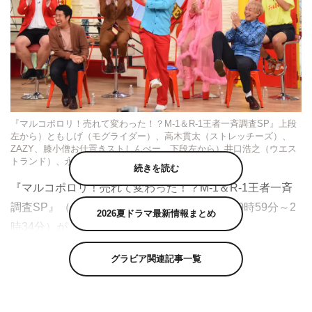
『マルコポロリ！売れて変わった！？M-1＆R-1王者一斉調査SP』上段
左から）ともしげ（モグライダー）、高木貫太（ストレッチーズ）、
ZAZY、膝小僧お仕置きストしんぺー 下段左から）井口浩之（ウエス
トランド）、永野、お見送り芸人しんいち ©カンテレ
続きを読む
『マルコポロリ！売れて変わった！？M-1＆R-1王者一斉
調査SP』（カンテレ ※関西ローカル 午後0時59分～2
2026夏ドラマ最新情報まとめ
時34分）が、10月22日（日）に放送される。
今やすっかり当番組の“ご意見番”まで上り詰めた永野が
グラビア関連記事一覧
「売れて変わってしまった」とモヤモヤを感じているウエ
ストランド・井口浩之、お見送り芸人しんいちに物申した