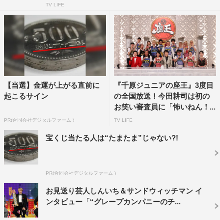
TV LIFE
「サンドウィッチマンにでもなったつもりか？」と永野が
ほえる。
【当選】金運が上がる直前に
『千原ジュニアの座王』3度目
起こるサイン
の全国放送！今田耕司は初の
お笑い審査員に「怖いねん！...
PR(合同会社デジタルファーム )
TV LIFE
宝くじ当たる人は“たまたま”じゃない?!
PR(合同会社デジタルファーム )
『マルコポロリ！売れて変わった！？M-1＆R-1王者一斉調査SP』永野
お見送り芸人しんいち＆サンドウィッチマン イ
©カンテレ
ンタビュー「“グレープカンパニーのチ...
そんな永野に、同じくグレープカンパニーに所属するしん