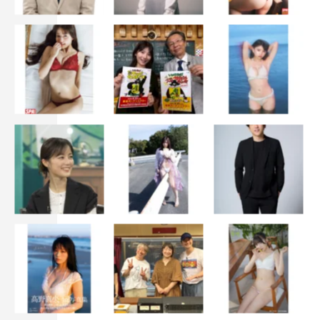
©カンテレ
ZAZY
お見送り芸人しんいち
ともしげ
井口浩之
東野幸治
永野