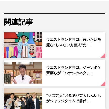
いということで立ち上がった本企画。
井口と親交の深いモグライダー・ともしげ、ストレッチー
ズ・高木貫太、しんいちと親交の深いZAZY、膝小僧お仕
関連記事
置きストしんぺーも加わり、仲間たちですら首をかしげる
2人の現状を徹底追及していく。
ウエストランド井口、言いたい放
題な“じゃない方芸人”た…
ウエストランド井口、ジャンポケ
斉藤らが「ハナシのネタ」…
“クズ芸人”お見送り芸人しんいち
がジャッジタイムで前代…