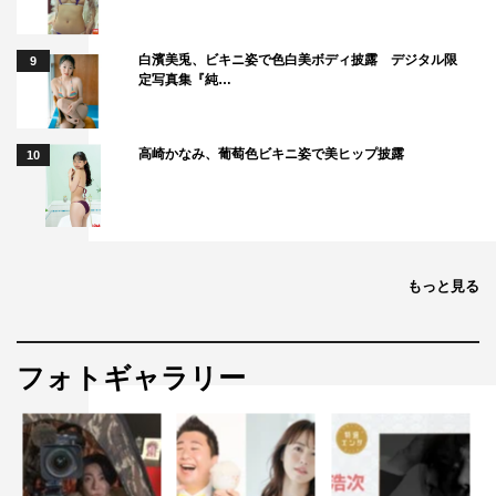
＜MC＞
白濱美兎、ビキニ姿で色白美ボディ披露 デジタル限
9
東野幸治 中島めぐみ（カンテレアナウンサー）
定写真集『純…
＜ゲストパネラー＞
永野 井口浩之（ウエストランド） ともしげ（モグライ
高崎かなみ、葡萄色ビキニ姿で美ヒップ披露
10
ダー） 高木貫太（ストレッチーズ）
お見送り芸人しんいち ZAZY 膝小僧お仕置きストしん
ぺー
もっと見る
＜芸人リポーター＞
ほんこん 月亭方正 メッセンジャーあいはら 月亭八
光 ギャロップ
フォトギャラリー
番組公式X（旧Twitter）：@marcopolori_ktv
番組公式HP：
https://www.ktv.jp/marco/