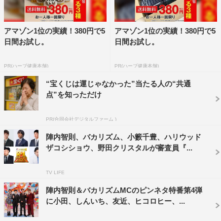
アマゾン1位の実績！380円で5
アマゾン1位の実績！380円で5
日間お試し。
日間お試し。
PR(ハーブ健康本舗)
PR(ハーブ健康本舗)
“宝くじは運じゃなかった”当たる人の“共通
点”を知っただけ
『マルコポロリ！売れて変わった！？M-1＆R-1王者一斉調査SP』お見
送り芸人しんいち©カンテレ
PR(合同会社デジタルファーム )
続いては、一昨年の『R−1グランプリ』優勝を機に大ブレ
陣内智則、バカリズム、小籔千豊、ハリウッド
イクしたお見送り芸人しんいち。大会後、準優勝のZAZY
ザコシショウ、野田クリスタルが審査員『...
との間に起こった大ゲンカが話題を集めたが、そんな中、
しんいちが後輩に強要していた“おぞましい儀式”が明かさ
TV LIFE
れる。
陣内智則＆バカリズムMCのピンネタ特番第4弾
に小田、しんいち、友近、ヒコロヒー、...
さらに、永野がしんいちの目に余る行動を告発。まるで大
御所芸人かのように身勝手な振る舞いをするしんいちに、