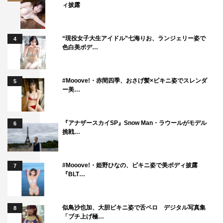
ィ披露
“現役女子大生アイドル”七海りお、ランジェリー姿で
4
色白美ボデ…
#Mooove!・赤間四季、おさげ髪×ビキニ姿でスレンダ
5
ー美…
『マルコポロリ！売れて変わった！？M-1＆R-1王者一斉調査SP』左か
『アナザースカイSP』Snow Man・ラウールがモデル
6
ら）東野幸治、中島めぐみアナ ©カンテレ
挑戦…
番組情報
#Mooove!・姫野ひなの、ビキニ姿で美ボディ披露
7
『BLT…
『マルコポロリ！売れて変わった！？M-1＆R-1王者一斉
調査SP』
カンテレ ※関西ローカル
似鳥沙也加、大胆ビキニ姿で舌ペロ デジタル写真集
8
「ブチ上げ極…
2023年10月22日（日）午後0時59分～2時34分