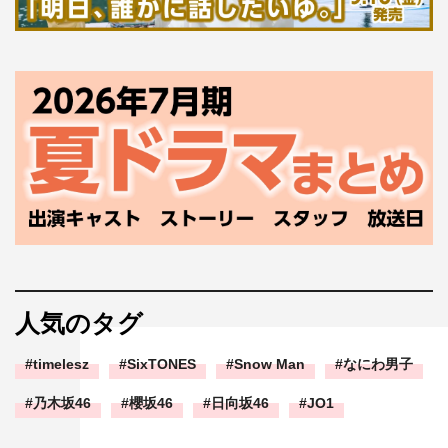
人気のタグ
timelesz
SixTONES
Snow Man
なにわ男子
乃木坂46
櫻坂46
日向坂46
JO1