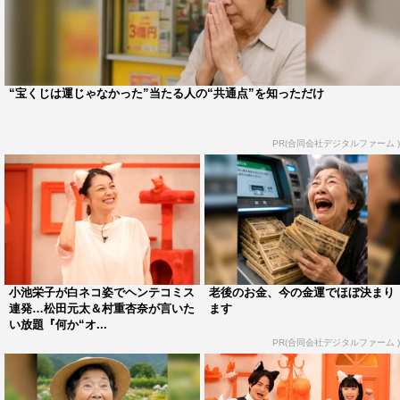
ビる”にチェンジする新たなルールを導入。前の出題者が
お題に“シャクレる”“コビる”を付けた場合は、次の出題者
はシャクレたりコビたりしながらお題をつながなければな
“宝くじは運じゃなかった”当たる人の“共通点”を知っただけ
らない。
ドラマ『時をかける少女』（2016年／日本テレビ系）で
PR(合同会社デジタルファーム )
黒島と共演経験のある菊池は「チームワーク抜群なので強
いですよ」と自信満々だが、結果はいかに。そして、和や
かにゲームが進行する中、春日に起こった思わぬハプニン
グに黒島が涙を流し大爆笑。一体春日に何が起こったの
か。
小池栄子が白ネコ姿でヘンテコミス
老後のお金、今の金運でほぼ決まり
番組情報
連発…松田元太＆村重杏奈が言いた
ます
い放題『何か“オ...
PR(合同会社デジタルファーム )
『何か“オモシロいコト”ないの？』
フジテレビ系
2023年11月20日（月）午後11時～11時40分