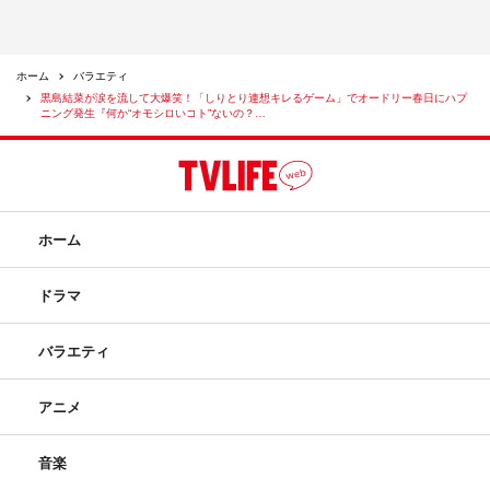
ホーム
バラエティ
黒島結菜が涙を流して大爆笑！「しりとり連想キレるゲーム」でオードリー春日にハプ
ニング発生『何か“オモシロいコト”ないの？…
ホーム
ドラマ
バラエティ
アニメ
音楽