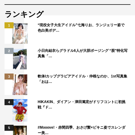
菊池風磨
長谷川忍
黒島結菜
ランキング
“現役女子大生アイドル”七海りお、ランジェリー姿で
1
色白美ボデ…
小日向結衣らグラドル6人が大胆ポージング “股”特化写
2
真集「…
軟体Iカップグラビアアイドル・仲根なのか、1st写真集
3
「おは…
HIKAKIN、ダイアン・津田篤宏がドリフコントに初挑
4
戦『ド…
#Mooove!・赤間四季、おさげ髪×ビキニ姿でスレンダ
5
ー美…