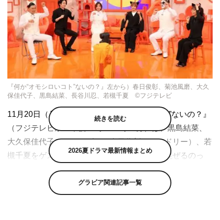
『何か“オモシロいコト”ないの？』左から）春日俊彰、菊池風磨、大久
保佳代子、黒島結菜、長谷川忍、若槻千夏 ©フジテレビ
11月20日（月）放送の『何か“オモシロいコト”ないの？』
続きを読む
（フジテレビ系 午後11時～11時40分）は、黒島結菜、
大久保佳代子（オアシズ）、春日俊彰（オードリー）、若
2026夏ドラマ最新情報まとめ
槻千夏をゲストに迎え、「ゲームとゲームを混ぜるのっ
て…何かオモシロい？」を送る。
グラビア関連記事一覧
この番組は、『芸能人が本気で考えた！ドッキリGP』で
共演し、同番組のシリーズ企画「ジャンケン：インポッシ
ブル」では歯に衣着せぬやりとりや、恥ずかしいミッショ