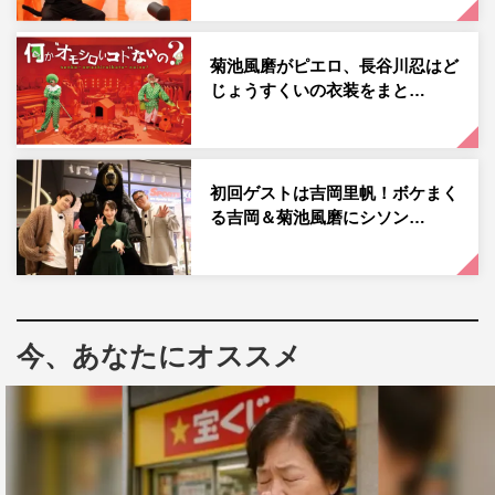
菊池風磨がピエロ、長谷川忍はど
じょうすくいの衣装をまと…
初回ゲストは吉岡里帆！ボケまく
る吉岡＆菊池風磨にシソン…
『何か“オモシロいコト”ないの？』黒島結菜 ©フジテレビ
例えば、最初の出題者が「りんご しりとり」とお題を発
表すると、次の出題者は“ご”から始まるワードを答え、
「りんご 連想」と発表した場合は“りんご”から連想され
今、あなたにオススメ
るワードを答えなければならない。しりとり、連想以外に
も“キレる”という追加要素があり、前の出題者がお題に“キ
レる”を付けた場合は、次の出題者はキレる演技をしなが
らお題をつながなければならない。
さらに、追加要素を“キレる”だけでなく、“シャクレる”“コ