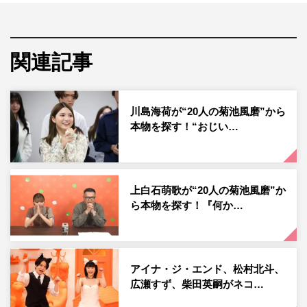
ンを振り切って遂行する様子が話題になったSexy Zone・
菊池風磨とシソンヌ・長谷川忍が、ゲストのトップ女優を
笑わせるべく、毎週さまざまな“オモシロい（…かもしれ
関連記事
ない）”企画に挑戦する総合バラエティ番組。
黒島結菜、大久保佳代子、春日俊彰、若槻千夏を迎えて送
川島海荷が“20人の菊池風磨”から
る今回の企画は「ゲームとゲームを混ぜるのって…何かオ
本物を探す！“おじい…
モシロい？」。菊池率いる黒島、若槻の“黒ネコチー
ム”と、長谷川率いる大久保、春日の“白ネコチーム”に分か
れて、リズムに合わせてお題をつないでいく、しりとり×
上白石萌歌が“20人の菊池風磨”か
連想ゲームを組み合わせた「しりとり連想キレるゲーム」
ら本物を探す！『何か…
で対戦する。
アイナ・ジ・エンド、松村北斗、
広瀬すず、柴田英嗣がネコ…