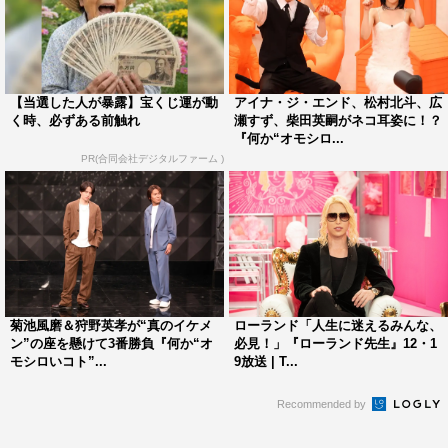
MC：菊池風磨（Sexy Zone）、長谷川忍（シソンヌ）
ゲスト：黒島結菜、大久保佳代子（オアシズ）、春日俊彰
（オードリー）、若槻千夏
【当選した人が暴露】宝くじ運が動
アイナ・ジ・エンド、松村北斗、広
く時、必ずある前触れ
瀬すず、柴田英嗣がネコ耳姿に！？
『何か“オモシロ...
公式X（旧Twitter）：
https://twitter.com/nanka_omo
PR(合同会社デジタルファーム )
公式TikTok：
https://www.tiktok.com/@nanka_omo
TVer：
https://tver.jp/series/srajiec0m4
FOD：
https://fod.fujitv.co.jp/title/00d2/
©フジテレビ
菊池風磨＆狩野英孝が“真のイケメ
ローランド「人生に迷えるみんな、
ン”の座を懸けて3番勝負『何か“オ
必見！」『ローランド先生』12・1
モシロいコト”...
9放送 | T...
Recommended by
大久保佳代子
春日俊彰
若槻千夏