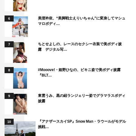
美澄衿依、“美脚戦士えりいちゃん”に変身してマシュ
6
マロボディ…
ちとせよしの、レースのセクシー衣装で美ボディ披
7
露 デジタル写…
#Mooove!・姫野ひなの、ビキニ姿で美ボディ披露
8
『BLT…
東雲うみ、黒の紐ランジェリー姿でグラマラスボディ
9
披露
『アナザースカイSP』Snow Man・ラウールがモデル
10
挑戦…