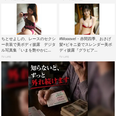
ちとせよしの、レースのセクシ
#Mooove!・赤間四季、おさげ
ー衣装で美ボディ披露 デジタ
髪×ビキニ姿でスレンダー美ボ
ル写真集「いまを艶やかに...
ディ披露『グラビア...
TV LIFE
TV LIFE