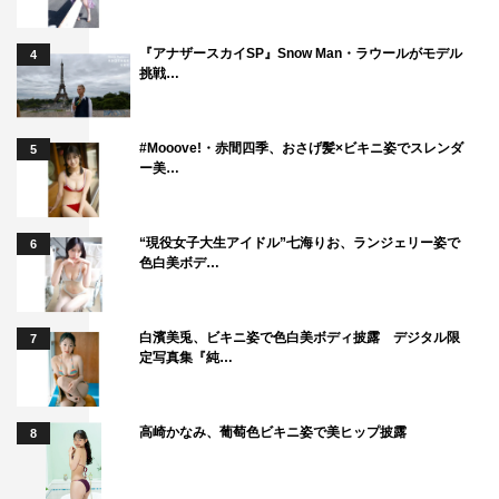
『アナザースカイSP』Snow Man・ラウールがモデル
4
挑戦…
#Mooove!・赤間四季、おさげ髪×ビキニ姿でスレンダ
5
ー美…
“現役女子大生アイドル”七海りお、ランジェリー姿で
6
色白美ボデ…
白濱美兎、ビキニ姿で色白美ボディ披露 デジタル限
7
定写真集『純…
高崎かなみ、葡萄色ビキニ姿で美ヒップ披露
8