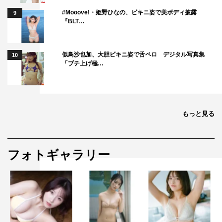
#Mooove!・姫野ひなの、ビキニ姿で美ボディ披露
9
『BLT…
似鳥沙也加、大胆ビキニ姿で舌ペロ デジタル写真集
10
「ブチ上げ極…
もっと見る
フォトギャラリー