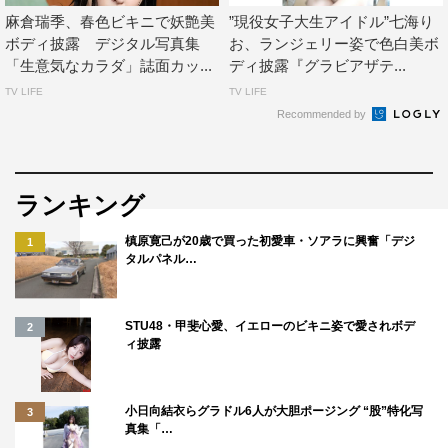
麻倉瑞季、春色ビキニで妖艶美
”現役女子大生アイドル”七海り
ボディ披露 デジタル写真集
お、ランジェリー姿で色白美ボ
「生意気なカラダ」誌面カッ...
ディ披露『グラビアザテ...
TV LIFE
TV LIFE
Recommended by
ランキング
槙原寛己が20歳で買った初愛車・ソアラに興奮「デジ
1
タルパネル…
STU48・甲斐心愛、イエローのビキニ姿で愛されボデ
2
ィ披露
小日向結衣らグラドル6人が大胆ポージング “股”特化写
3
真集「…