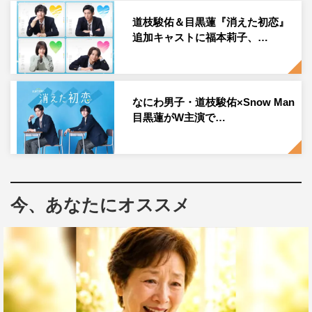
物語は、クラスメイトの橋下さん（福本）に片思い中の男
道枝駿佑＆目黒蓮『消えた初恋』
追加キャストに福本莉子、…
子高校生・青木（道枝）が、ひょんな出来事から硬派な井
田（目黒）と三角関係に。そしてその純粋な恋模様にお調
子者のあっくん（鈴木）の勘違いまで交錯していく。
なにわ男子・道枝駿佑×Snow Man
＜第1話（10月9日（土）放送）あらすじ＞
目黒蓮がW主演で…
ある高校で、担任の谷口先生（田辺誠一）がテストを配り
始める中、消しゴムが見つからず焦った青木（道枝駿佑）
は、親友・あっくん（鈴木仁）に借りようとするが、あっ
さり断られてしまう。すると、それを見ていた橋下さん
今、あなたにオススメ
（福本莉子）が笑顔で消しゴムを貸してくれる。密かに橋
下さんに片思い中の青木は、「やっぱり橋下さんは天使
だ…」と大感激。しかし、それもつかの間…その消しゴム
に「イダくん♡」と、井田（目黒蓮）の名前が書いてある
ことに気づいて大ショック。もしかして、これは好きな人