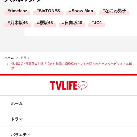
timelesz
SixTONES
Snow Man
なにわ男子
乃木坂46
櫻坂46
日向坂46
JO1
ホーム
ドラマ
道枝駿佑×目黒蓮W主演『消えた初恋』恋模様のヒントが隠されたポスタービジュアル解
禁
ホーム
ドラマ
バラエティ