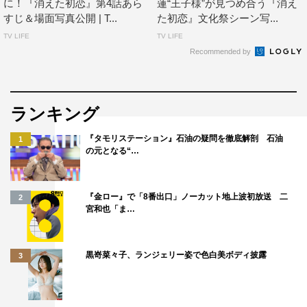
に！『消えた初恋』第4話あら
蓮“王子様”が見つめ合う『消え
すじ＆場面写真公開 | T...
た初恋』文化祭シーン写...
TV LIFE
TV LIFE
Recommended by
ランキング
『タモリステーション』石油の疑問を徹底解剖 石油
1
の元となる“…
『金ロー』で「8番出口」ノーカット地上波初放送 二
2
宮和也「ま…
黒嵜菜々子、ランジェリー姿で色白美ボディ披露
3