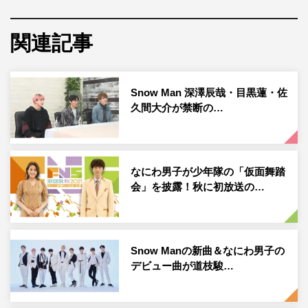
10月9日（土）にスタートする道枝駿佑（なにわ男子／関
関連記事
西ジャニーズJr.）と目黒蓮（Snow Man）がW主演を務め
るドラマ『消えた初恋』（テレビ朝日系 毎週（土）後
11・30～深0・00）のポスタービジュアルが解禁された。
Snow Man 深澤辰哉・目黒蓮・佐
久間大介が禁断の…
本作は、アルコが作画、ひねくれ渡が原作を担当する同名
コミックを初ドラマ化。“消しゴムに好きな人の名前を書
く”というおまじないが原因で、男女の恋、男同士の恋、
そこに友情も加わり、高校生たちが右往左往しながら
なにわ男子が少年隊の「仮面舞踏
会」を披露！秋に初放送の…
も“人を好きになる”という純粋な気持ちに気づいて成長し
ていくさまを描く。
SNSでも盛り上がりを見せていた「＃消え恋パズル」が完
Snow Manの新曲＆なにわ男子の
成し、ドラマのポスタービジュアルが公開。このポスター
デビュー曲が道枝駿…
に道枝、目黒、福本莉子、鈴木仁の4人が織り成す恋模様
のヒントが隠されているという。