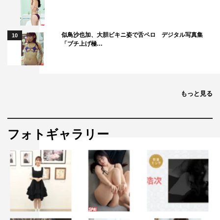
似鳥沙也加、大胆ビキニ姿で舌ペロ デジタル写真集
10
「ブチ上げ極…
もっと見る
フォトギャラリー