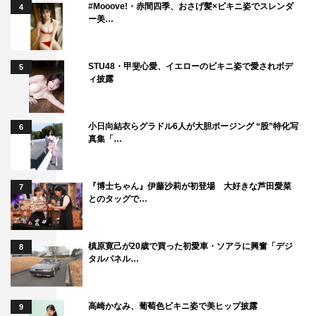
#Mooove!・赤間四季、おさげ髪×ビキニ姿でスレンダ
4
ー美…
STU48・甲斐心愛、イエローのビキニ姿で愛されボデ
5
ィ披露
小日向結衣らグラドル6人が大胆ポージング “股”特化写
6
真集「…
『博士ちゃん』伊藤沙莉が初登場 大好きな芦田愛菜
7
とのタッグで…
槙原寛己が20歳で買った初愛車・ソアラに興奮「デジ
8
タルパネル…
高崎かなみ、葡萄色ビキニ姿で美ヒップ披露
9