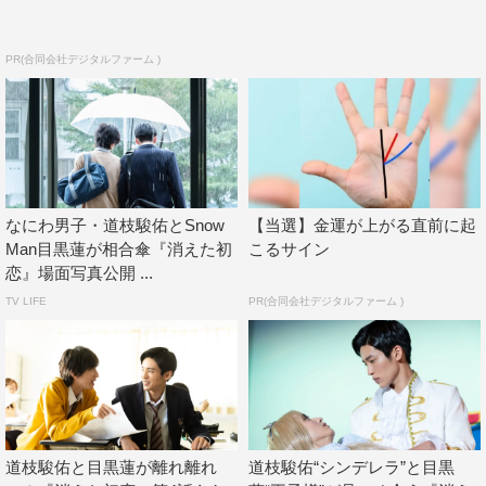
この記事の写真
PR(合同会社デジタルファーム )
なにわ男子・道枝駿佑とSnow
【当選】金運が上がる直前に起
Man目黒蓮が相合傘『消えた初
こるサイン
恋』場面写真公開 ...
TV LIFE
PR(合同会社デジタルファーム )
Snow Man
なにわ男子
消えた初恋
田辺誠一
目黒蓮
福本莉子
道枝駿佑
鈴木仁
道枝駿佑と目黒蓮が離れ離れ
道枝駿佑“シンデレラ”と目黒