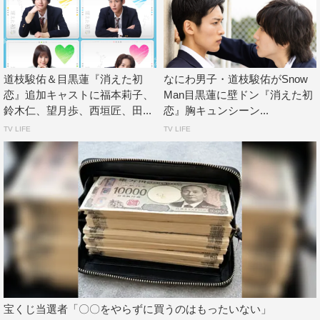
青木…道枝駿佑（なにわ男子／関西ジャニーズJr.）
井田…目黒蓮（Snow Man）
橋下さん…福本莉子
あっくん…鈴木仁
道枝駿佑＆目黒蓮『消えた初
なにわ男子・道枝駿佑がSnow
谷口正博…田辺誠一
恋』追加キャストに福本莉子、
Man目黒蓮に壁ドン『消えた初
鈴木仁、望月歩、西垣匠、田...
恋』胸キュンシーン...
＜スタッフ＞
TV LIFE
TV LIFE
原作：原作「消えた初恋」／原作：ひねくれ渡 作画：ア
ルコ（集英社「別冊マーガレット」連載）
脚本：黒岩勉
音楽：富貴晴美
ゼネラルプロデューサー：三輪祐見子（テレビ朝日）
プロデューサー：神田エミイ亜希子（テレビ朝日）、尾花
典子（ジェイ・ストーム）、伊藤学（角川大映スタジオ）
監督：草野翔吾、宝来忠昭
制作協力：角川大映スタジオ
宝くじ当選者「〇〇をやらずに買うのはもったいない」
制作著作：テレビ朝日、ジェイ・ストーム