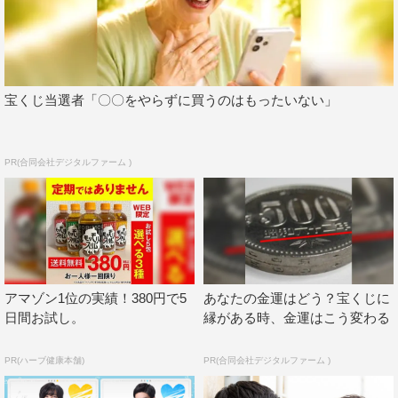
の名前を書くとその恋がかなうというおまじないでは…。
瞬時に失恋したことを悟り、ガックリうなだれる青木だ
が、その消しゴムの文字をあろうことか井田本人に見られ
てしまう。井田に、「勘違いだ！」と否定したい青木だ
宝くじ当選者「〇〇をやらずに買うのはもったいない」
が、橋下さんの恋心を勝手にバラすわけにもいかず、とっ
さにその消しゴムは自分の物だとうそをつく。
勘違いが勘違いを呼ぶ中、よかれと思った行動や何げない
PR(合同会社デジタルファーム )
一言によってさらなるズレが生じ、恋も友情も予想外の方
向へ。一生懸命だけどちょっとトンチンカン、そんな“尊
い初恋”が始まる。
『消えた初恋』
テレビ朝日系
アマゾン1位の実績！380円で5
あなたの金運はどう？宝くじに
2021年10月9日スタート
日間お試し。
縁がある時、金運はこう変わる
毎週（土）後11・30～深0・00
PR(ハーブ健康本舗)
PR(合同会社デジタルファーム )
＜キャスト＞