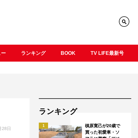
ュー
ランキング
BOOK
TV LIFE最新号
ランキング
槙原寛己が20歳で
1
月28日
買った初愛車・ソ