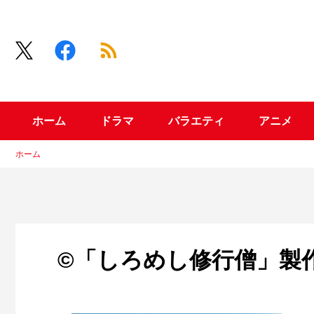
ホーム
ドラマ
バラエティ
アニメ
ホーム
©「しろめし修行僧」製