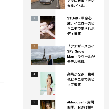
アラに興奮「デジ
タルパネル…
STU48・甲斐心
2
愛、イエローのビ
キニ姿で愛されボ
ディ披露
『アナザースカイ
3
SP』Snow
Man・ラウールが
モデル挑戦…
高崎かなみ、葡萄
4
色ビキニ姿で美ヒ
ップ披露
#Mooove!・赤間
5
四季、おさげ髪×