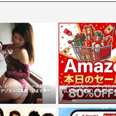
の、レースのセクシー衣装で美
「え、こんなセールやってたの？
 デジタル写真集「いまを艶や
F以上が続々登場！Amazonの本気
PR(Amazon)