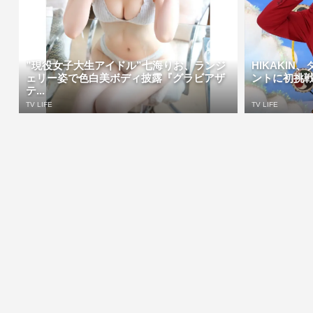
”現役女子大生アイドル”七海りお、ランジ
HIKAKI
ェリー姿で色白美ボディ披露『グラビアザ
ントに初挑戦
テ...
TV LIFE
TV LIFE