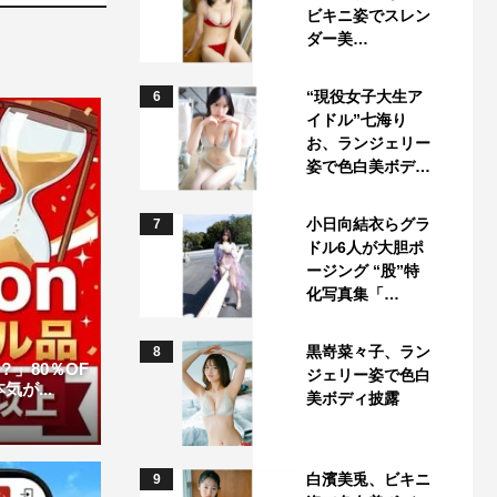
ビキニ姿でスレン
ダー美…
“現役女子大生ア
6
イドル”七海り
お、ランジェリー
姿で色白美ボデ…
小日向結衣らグラ
7
ドル6人が大胆ポ
ージング “股”特
化写真集「…
黒嵜菜々子、ラン
8
」80％OF
ジェリー姿で色白
が...
美ボディ披露
白濱美兎、ビキニ
9