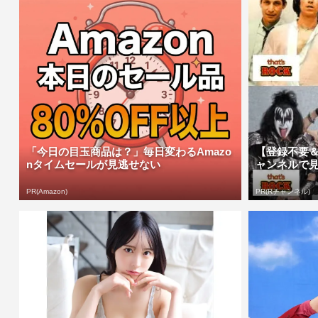
「今日の目玉商品は？」毎日変わるAmazo
【登録不要
nタイムセールが見逃せない
ャンネルで
PR(Amazon)
PR(Rチャンネル)