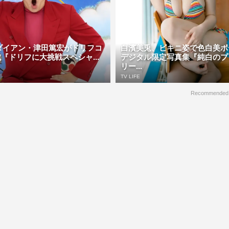
N、ダイアン・津田篤宏がドリフコ
白濱美兎、ビキニ姿で色白美
『ドリフに大挑戦スペシャ...
デジタル限定写真集『純白のプ
リー...
TV LIFE
Recommended