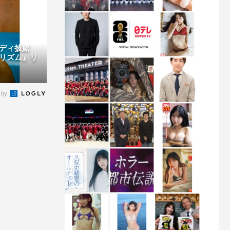
ボディ披露
リズム』リ
 by