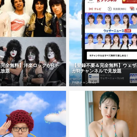
＆完全無料】洋楽ロックがRチ
【登録不要＆完全無料】ウェザ
見放題
がRチャンネルで見放題
PR(Rチャンネル)