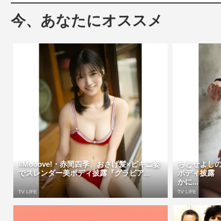
今、あなたにオススメ
#Mooove!・赤間四季、おさげ髪×ビキニ姿
ちとせよし
でスレンダー美ボディ披露『グラビア...
ボディ披露
かに...
TV LIFE
TV LIFE