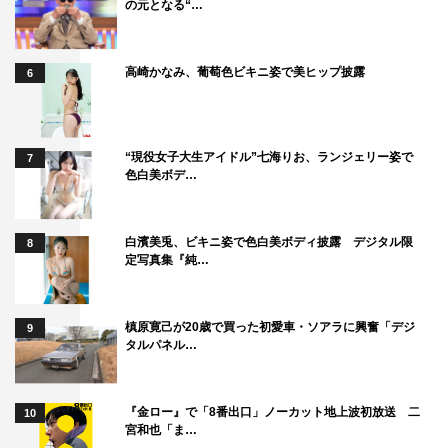
の元となる“…
に性格にも変化が見えてきます。また、広大な自然と穏や
かな風景が広がる福島というロケーションも大きな見どこ
高崎かなみ、葡萄色ビキニ姿で美ヒップ披露
6
ろのひとつです。復興に向けて力強く生活している現地の
方々のお力も借りて、メイ役の大沢さんと一緒にすてきな
作品を作り上げていきたいと思います。メイと小津、ふた
“現役女子大生アイドル”七海りお、ランジェリー姿で
7
りの空気感を楽しんでください。
色白美ボデ…
メイ役：大沢一菜 コメント
白濱美兎、ビキニ姿で色白美ボディ披露 デジタル限
8
今回メイ役を演じさせていただく大沢一菜です。メイの好
定写真集『純…
きなところは、両親が亡くなってもそれを受け止めて前向
きに生きようと頑張るところです。小津との絆、福島で暮
槙原寛己が20歳で買った初愛車・ソアラに興奮「デジ
9
らす個性的な近所のみんなとの絆がどんどん深まっていく
タルパネル…
姿を見て前向きな気持ちになってもらえたらうれしいで
す。頑張るので、放送を楽しみに待っていてください！
『金ロー』で「8番出口」ノーカット地上波初放送 二
10
宮和也「ま…
プロデューサー：梅山文郁（テレビ東京 配信ビ