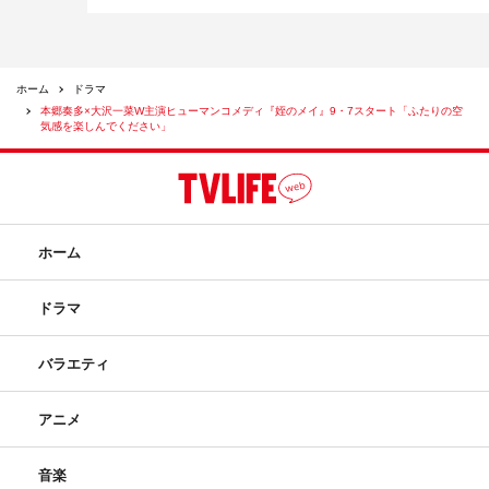
ホーム
ドラマ
本郷奏多×大沢一菜W主演ヒューマンコメディ『姪のメイ』9・7スタート「ふたりの空
気感を楽しんでください」
ホーム
ドラマ
バラエティ
アニメ
音楽