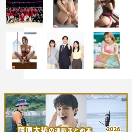
企画・プロデュース：青野華生子
プロデューサー：梅山文郁（テレビ東京）、夏雪（テレビ
東京）、小林有衣子（イースト・ファクトリー）、金川紗
希子（イースト・ファクトリー）
制作：テレビ東京、イースト・ファクトリー
製作著作：「姪のメイ」製作委員会
制作協力：福島イノベーション・コースト構想推進機構
ふくしま12市町村移住支援センター
番組公式HP：
https://www.tv-tokyo.co.jp/meinomei/
番組公式Twitter：@tx_meinomei