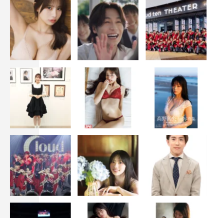
木ドラ24『姪のメイ』
テレビ東京系：2023年9月7日スタート 毎週木曜 深夜0
時30分～1時
BSテレ東・BSテレ東4K：9月12日スタート 毎週火曜
深夜0時～0時30分
福島テレビ：放送日未定
配信：動画配信サービス「U-NEXT」にて各話放送直後よ
り順次見放題配信スタート
広告付き無料配信サービス「ネットもテレ東」 (テレビ東
京HP・TVer) にて見逃し配信
主演：本郷奏多、大沢一菜
監督：清水康彦、大内田龍馬
脚本：小川康弘
音楽：會田茂一