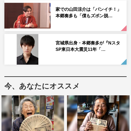
力福島第一原子力発電所の事故に伴う避難指示の対象とな
った田村市、南相馬市、川俣町、広野町、楢葉町、富岡
家での山田涼介は「パンイチ！」
本郷奏多も「僕もズボン脱…
町、川内村、大熊町、双葉町、浪江町、葛尾村、飯舘村を
指す）で行い、前向きに生きる地元の人たち、近年増加す
る移住者たちの姿を映し出す。
宮城県出身・本郷奏多が『Nスタ
本作の主人公・叔父の小津役を演じるのは、本郷奏多。こ
SP東日本大震災11年「…
れまで映画「GANTZ」シリーズ（2011年）、「進撃の巨
人」（2015年）、「鋼の錬金術師」シリーズ（2017年・
2022年）、「キングダム」（2019年）、大河ドラマ『麒
麟がくる』（2020年）、連続テレビ小説『カムカムエヴ
今、あなたにオススメ
リバディ』（2022年）など数々の話題作に出演。
今年4月に放送されたドラマ『クライムファミリー』では
主演を務め、今年12月に配信予定のNetflixシリーズ『幽☆
遊☆白書』、2024年の大河ドラマ『光る君へ』への出演
を控えている。テレビ東京のドラマ出演は、2014年放送