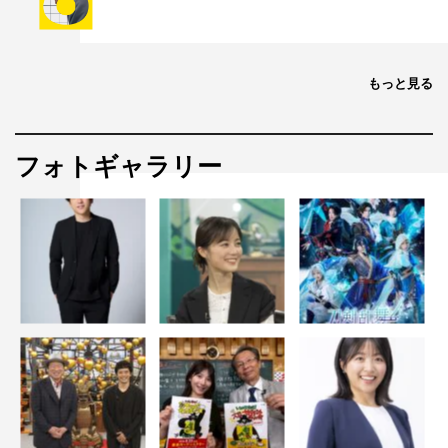
ジネス局配信ビジネスセンター）コメント
完璧な人なんてこの世にはいなくて、でもお互い補いなが
もっと見る
ら生きていくと、物事が前向きに動いていく…。自分を大
切に生きていたら、気が付いたら周りのため、社会のため
になっていた…。そんな人たちを笑いの視点で捉えたあっ
フォトギャラリー
たかいドラマなんだと。企画を考えてくれた青野さんはヘ
ラヘラ笑いながら、そんなようなことを打ち合わせで話し
ていました。まさにこのドラマに出てくる人たちはそんな
感じで、主人公である叔父と姪っ子もそして周囲を取り巻
く人たちも完璧ではありません。でも決して、嫌なやつで
はないし、何かの志を抱いて、この福島12市町村に移住を
してきた人たちなのです。福島への移住をテーマに、決し
て熱々ではないけど、やさしくあったかいな、って思える
ドラマになりそうです。そして、このドラマを観て、福島
12市町村のことを知ってくれたらうれしいです。私も何回