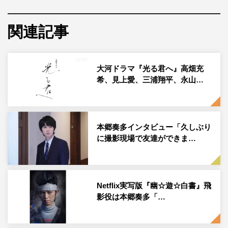
本郷奏多
関連記事
木ドラ24『姪のメイ』（テレビ東京系 毎週木曜 深夜0
時30分～1時／BSテレ東・BSテレ東4K 9月12日スター
ト 毎週火曜 深夜0時～0時30分）が、9月7日（木）ス
大河ドラマ『光る君へ』高畑充
タート。W主演を務める本郷奏多、大沢一菜よりコメント
希、見上愛、三浦翔平、永山…
が到着した。
本作は、姉夫婦を事故で亡くした主人公・小津が姪っ子・
メイを１か月だけ引き取ることになり福島へ仮移住する、
本郷奏多インタビュー「久しぶり
というひと夏の出来事を描いたヒューマンコメディ。都会
に撮影現場で友達ができま…
で育った現代的な思考をもつ32歳独身男子・小津が、芸術
家肌で達観した12歳の女子・メイ、福島で出会う地元の
人々と触れ合い、成長していく様子を通して、生きていく
Netflix実写版『幽☆遊☆白書』飛
力となるメッセージを届ける。
影役は本郷奏多「…
実際にロケは福島12市町村（※東日本大震災の際、東京電