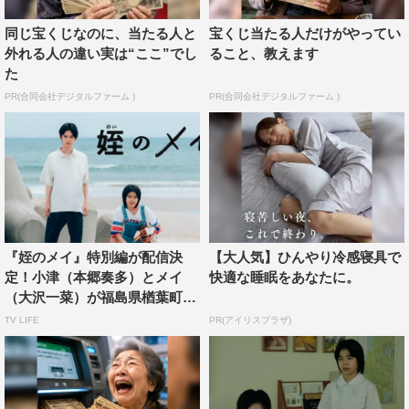
の主演作『なぞの転校生』以来、9年ぶりのこと。
同じ宝くじなのに、当たる人と
宝くじ当たる人だけがやってい
外れる人の違い実は“ここ”でし
ること、教えます
た
PR(合同会社デジタルファーム )
PR(合同会社デジタルファーム )
『姪のメイ』特別編が配信決
【大人気】ひんやり冷感寝具で
定！小津（本郷奏多）とメイ
快適な睡眠をあなたに。
（大沢一菜）が福島県楢葉町
に...
TV LIFE
PR(アイリスプラザ)