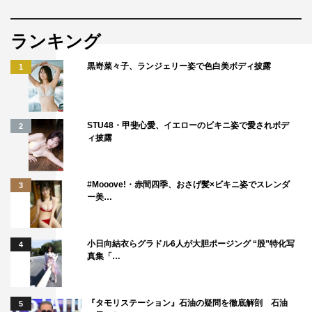
脚本は、エレキコミック、エレ片、ナイツなどの舞台の構
ランキング
成作家を務める小川康弘。監督は、映画「スクロール」
（2023年）などの清水康彦ほか、音楽は、名ギタリス
黒嵜菜々子、ランジェリー姿で色白美ボディ披露
1
ト・音楽プロデューサーで『池袋ウエストゲートパーク』
（2000年）の劇伴やNetflix『サンクチュアリ -聖域- 』
（2023年）のメインテーマなどを手がけてきた會田茂一
STU48・甲斐心愛、イエローのビキニ姿で愛されボデ
2
ィ披露
が担当する。主演の本郷と大沢、梅山文郁プロデューサー
のコメントは以下掲載。
#Mooove!・赤間四季、おさげ髪×ビキニ姿でスレンダ
3
小津役：本郷奏多 コメント
ー美…
『姪のメイ』、小津役を演じさせていただくことになりま
小日向結衣らグラドル6人が大胆ポージング “股”特化写
4
した。小津というキャラクターは、非合理的なことを嫌っ
真集「…
たり、物事に対して少し冷めた見方をしたりする現代的な
青年です。しかし、不器用ながらも心の芯は優しい人物な
『タモリステーション』石油の疑問を徹底解剖 石油
5
ので、メイの奔放さや純真さと触れ合うことによって徐々