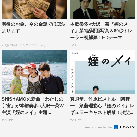
老後のお金、今の金運でほぼ決
本郷奏多×大沢一菜『姪のメ
まります
イ』第1話場面写真＆60秒トレ
ーラー初解禁！EDテーマ...
PR(合同会社デジタルファーム )
TV LIFE
大沢一菜
姪のメイ役には、映画「こちらあみ子」（2022年）で主
演・あみ子役で鮮烈なデビューを飾り、Disney+『季節の
ない街』（2023年）への出演も控える新星・大沢一菜が
決定。本作がテレビドラマ初出演となる。
SHISHAMOの新曲「わたしの
真飛聖、竹原ピストル、関智
また本作は、ギャラクシー賞を受賞したドラマ『直ちゃん
宇宙」が本郷奏多×大沢一菜W
一、須藤理彩ら『姪のメイ』レ
は小学三年生』シリーズを手がけた青野華生子プロデュー
主演『姪のメイ』主題...
ギュラーキャスト解禁！叔父...
サーが企画・プロデュース。物語の大切な要素であ
TV LIFE
TV LIFE
る“2011年生まれの子ども” と“福島” がリンクした、笑えて
Recommended by
心温まる作品となっている。