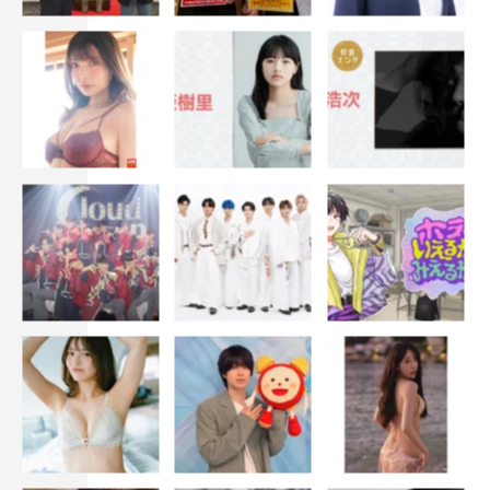
か訪れましたが、大きな青い空に広い海。その景色をみ
て、少し気持ちがキュッとなるけど、前向いていこう！と
思いました。
あらすじ
東京在住の中小企業会社員・小津（本郷奏多）は、両親を
なくした姪っ子・メイ（大沢一菜）を一時的に引き取り、
夏休みの間だけ福島県楢葉町で期間限定の仮移住をするこ
とに。そこで出会ったのは東日本大震災からの復興を目指
し、前向きに生きてきた住民たち、そして県外から志を抱
いてやってきた移住者たち。彼ら、そして姪っ子との触れ
合いを通し、何事にも無気力だった小津の心情に次第に変
化が生まれる…。温かい人間模様と移住先で繰り広げられ
るクスッと笑えるヒューマンコメディドラマ。
番組情報