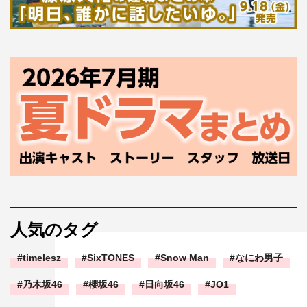
大沢一菜
姪のメイ
本郷奏多
人気のタグ
timelesz
SixTONES
Snow Man
なにわ男子
乃木坂46
櫻坂46
日向坂46
JO1