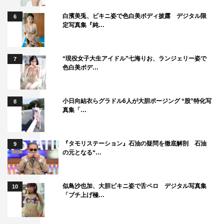
白濱美兎、ビキニ姿で色白美ボディ披露 デジタル限
6
定写真集『純…
“現役女子大生アイドル”七海りお、ランジェリー姿で
7
色白美ボデ…
小日向結衣らグラドル6人が大胆ポージング “股”特化写
8
真集「…
『タモリステーション』石油の疑問を徹底解剖 石油
9
の元となる“…
似鳥沙也加、大胆ビキニ姿で舌ペロ デジタル写真集
10
「ブチ上げ極…