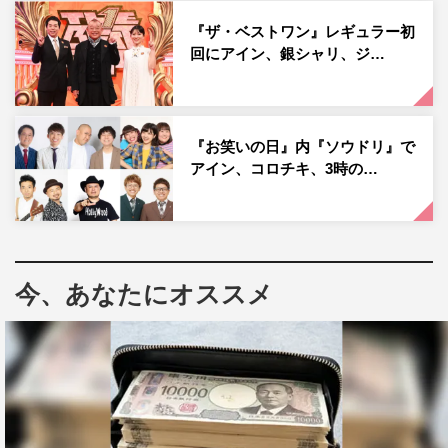
『ザ・ベストワン』レギュラー初
回にアイン、銀シャリ、ジ…
EXIT
ミキ
亜生
兼近大樹
『お笑いの日』内『ソウドリ』で
アイン、コロチキ、3時の…
今、あなたにオススメ