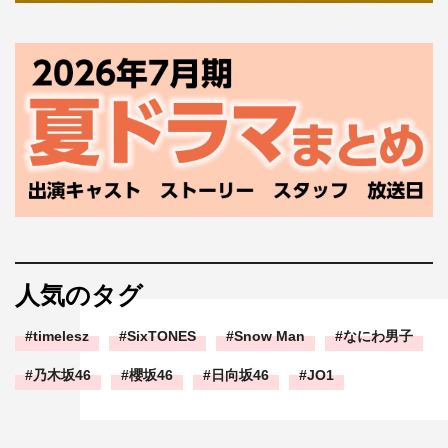
人気のタグ
timelesz
SixTONES
Snow Man
なにわ男子
乃木坂46
櫻坂46
日向坂46
JO1