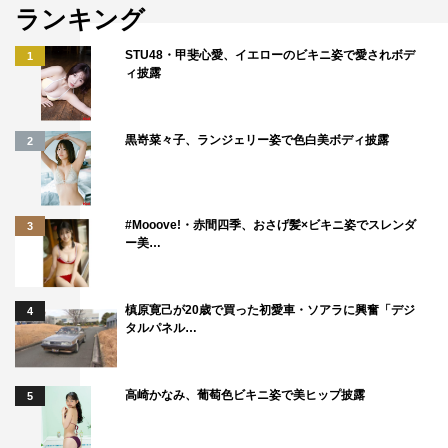
ランキング
STU48・甲斐心愛、イエローのビキニ姿で愛されボデ
1
ィ披露
黒嵜菜々子、ランジェリー姿で色白美ボディ披露
2
#Mooove!・赤間四季、おさげ髪×ビキニ姿でスレンダ
3
ー美…
槙原寛己が20歳で買った初愛車・ソアラに興奮「デジ
4
タルパネル…
高崎かなみ、葡萄色ビキニ姿で美ヒップ披露
5