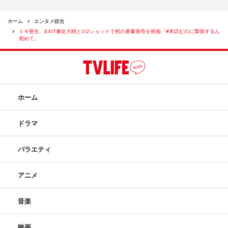
ホーム
エンタメ総合
ミキ亜生、EXIT兼近大樹との2ショットで初の著書発売を祝福「#本読むのに緊張するん
初めて」
ホーム
ドラマ
バラエティ
アニメ
音楽
映画