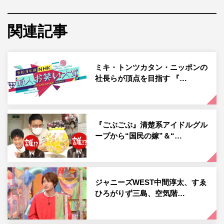
とか書けへんのに #本書くのすごすぎ #店の予約の名前
書くところに #ひらがなで #あせいぱいせん #って書
関連記事
いてた奴が本出した #すごい #うれしいぞ #おめでと
う」と祝福した。
ミキ・トンツカタン・ニッポンの
この投稿にフォロワーからは「優しいさ溢れるタグ」「二
社長らが頂点を目指す 『…
人ともキラキラの笑顔 素敵です」「亜生くんがどんどん
お兄ちゃんみたいになってってなんか感動しちゃった 優
しい」「亜生くんの投稿愛が溢れとる！めっちゃ笑顔素敵
『ごぶごぶ』清楚系アイドルグル
です！」「亜生さんのタグコメントに愛感じました！素敵
ープから“国民の嫁”＆“…
な先輩と後輩ですね」「写真から文面からとても愛が伝わ
ってきました なんか泣けてくる..」などのコメントが寄
せられている。
ジャニーズWEST中間淳太、すゑ
ひろがりず三島、空気階…
ミキ・亜生公式Instagram：
https://www.instagram.com/aseihurricane/