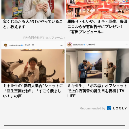
宝くじ当たる人だけがやっているこ
霜降り・せいや、ミキ・亜生、藤田
と、教えます
ニコルらが有田哲平にプレゼン！
『有田プレビュール...
PR(合同会社デジタルファーム )
ミキ亜生の“愛猫大集合”ショットに
ミキ亜生、『ボス恋』オフショット
「亜生王国だね!!」「すごく羨まし
で上白石萌音の誕生日を祝福 | TV
い！」の声 ...
LIFE ...
Recommended by