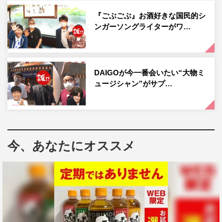
十分な見た目だが、ここからが大本命。
『ごぶごぶ』お酒好きな国民的シ
続いて登場したのは、なんと重さ8キロ、値段は5万円とい
ンガーソングライターがワ…
う超特大デカ盛りパフェ。超巨大なグラスに入ったパフェ
の上に、ぶどうが1房乗った姿を見て「うそやん！ これ
はやりすぎや！」と圧倒される浜田に対し、相方は「イン
DAIGOが今一番会いたい“大物ミ
スタで見たのこれです!!」と大興奮。一同が驚きを隠せな
ュージシャン”がサプ…
い中、「昴生、中に何が入ってるか分からんから全部食べ
て！」とまたも浜田のドSが発動する。
既に満腹で限界寸前の昴生はなんとか気合で食べ進める
今、あなたにオススメ
が、なかなかペースが上がらない。そこで、見かねた亜生
から“味変”の提案が。その“味変アイテム”として、相方が
最近ハマっているというある調味料を用意するが、その組
み合わせに昴生がブチギレする。
続いても“国民の嫁”の相方がやりたいこと「浜田さんが愛
する大阪のコロッケを食べたい」を実現。大のコロッケ好