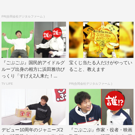
PR(合同会社デジタルファーム )
『ごぶごぶ』国民的アイドルグ
宝くじ当たる人だけがやってい
ループ出身の相方に浜田雅功び
ること、教えます
っくり「すげえ2人来た！...
TV LIFE
PR(合同会社デジタルファーム )
デビュー10周年のジャニーズ2
『ごぶごぶ』作家・役者・映画