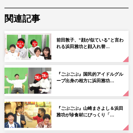
フェ店に行ってみたいということで、ミキがリポートす
る。
関連記事
まず1軒目は大阪・梅田にある店。北海道ではお酒を飲ん
だ後に食べる“〆パフェ”という文化があり、この店は〆パ
フェを大阪で最初に取り入れたパフェ店だという。紹介す
前田敦子、“顔が似ている”と言わ
れる浜田雅功と顔入れ替…
るのは、パフェとかき氷を組み合わせたデカ盛りパフェ。
昴生は、顔くらいの大きさのかき氷が盛られたパフェを食
べ進め、普通に食レポをするが、ここで相方の「下の方に
何が入っているか知りたいです」という一言から事態が一
『ごぶごぶ』国民的アイドルグル
ープ出身の相方に浜田雅功…
変。「気になってるから、早く食べて」と浜田のドSが発
動し、デカ盛りパフェを完食せざるを得ない状況となる。
そして、休む間もなく次のデカ盛りパフェの店へ。ミキが
『ごぶごぶ』山崎まさよし＆浜田
やってきたのは1軒目の店から徒歩1分のビルにある店。店
雅功が珍食材にびっくり「…
内に入り、早速運ばれてきたのは、オレンジが縦に丸々4
つ乗せられたタワー型のパフェ。これだけでもインパクト