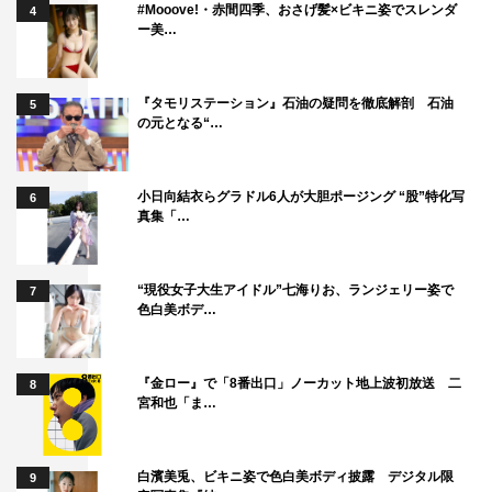
#Mooove!・赤間四季、おさげ髪×ビキニ姿でスレンダ
4
ー美…
『タモリステーション』石油の疑問を徹底解剖 石油
5
の元となる“…
小日向結衣らグラドル6人が大胆ポージング “股”特化写
6
真集「…
“現役女子大生アイドル”七海りお、ランジェリー姿で
7
色白美ボデ…
『金ロー』で「8番出口」ノーカット地上波初放送 二
8
宮和也「ま…
白濱美兎、ビキニ姿で色白美ボディ披露 デジタル限
9