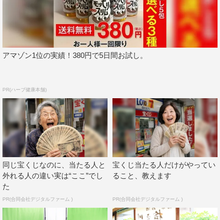
きだという相方が『ごぶごぶ』ではおなじみの「中村屋」
のコロッケを食べたいということで、ツートライブが紹介
する。
アマゾン1位の実績！380円で5日間お試し。
これまでドッキリやSMバーなどむちゃぶりばかりを経験
してきたツートライブ。今回は初の名物コロッケ企画を任
され、周平魂は「ごぶごぶ丸出しのロケです！」と気合十
PR(ハーブ健康本舗)
分でリポートする。
『ごぶごぶ』
MBS
2021年10月12日（火）後11・56～深0・53
同じ宝くじなのに、当たる人と
宝くじ当たる人だけがやってい
この記事の写真
外れる人の違い実は“ここ”でし
ること、教えます
た
PR(合同会社デジタルファーム )
PR(合同会社デジタルファーム )