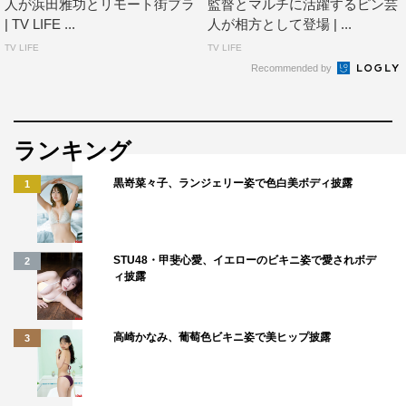
人が浜田雅功とリモート街ブラ
監督とマルチに活躍するピン芸
| TV LIFE ...
人が相方として登場 | ...
TV LIFE
TV LIFE
Recommended by
ランキング
黒嵜菜々子、ランジェリー姿で色白美ボディ披露
1
STU48・甲斐心愛、イエローのビキニ姿で愛されボデ
2
ィ披露
高崎かなみ、葡萄色ビキニ姿で美ヒップ披露
3