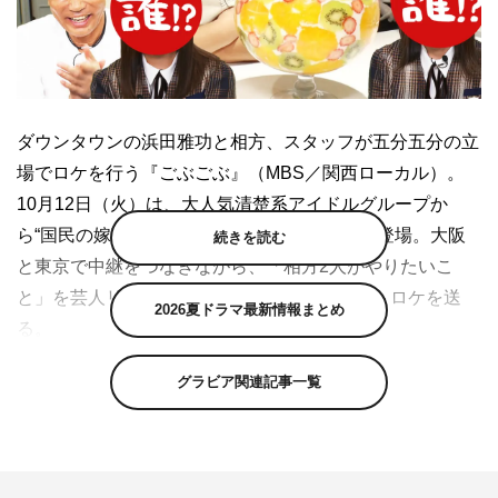
ダウンタウンの浜田雅功と相方、スタッフが五分五分の立
場でロケを行う『ごぶごぶ』（MBS／関西ローカル）。
10月12日（火）は、大人気清楚系アイドルグループか
ら“国民の嫁”＆“小柄な色気担当”が相方として登場。大阪
続きを読む
と東京で中継をつなぎながら、「相方2人がやりたいこ
と」を芸人リポーターが代わりに行うリモートロケを送
2026夏ドラマ最新情報まとめ
る。
1つ目は“国民の嫁”の相方がやりたいこと「気になってい
グラビア関連記事一覧
るデカ盛りパフェのお店に行きたい！」。「大阪には大き
くて写真映えするパフェが多い」と話す相方。そんなパフ
ェ好きの相方がインスタグラムで見つけたという大阪のパ