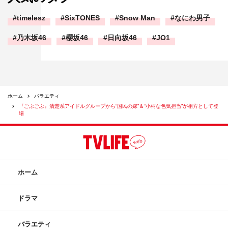
timelesz
SixTONES
Snow Man
なにわ男子
乃木坂46
櫻坂46
日向坂46
JO1
ホーム
バラエティ
『ごぶごぶ』清楚系アイドルグループから“国民の嫁”＆“小柄な色気担当”が相方として登
場
ホーム
ドラマ
バラエティ