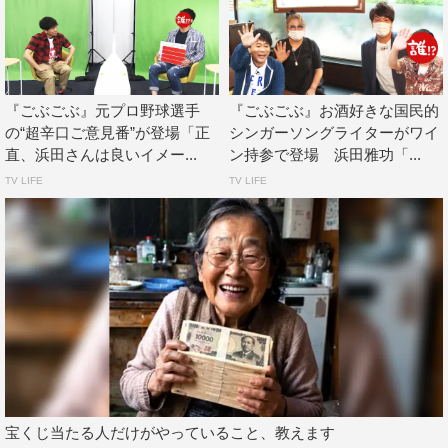
『ごぶごぶ』元プロ野球選手
『ごぶごぶ』お酒好きな国民的
の“超辛口ご意見番”が登場「正
シンガーソングライターがワイ
直、浜田さんは良いイメー...
ン持参で登場 浜田雅功「...
©MBS
TV LIFE
TV LIFE
ツートライブ
ミキ
亜生
昴生
浜田雅功
宝くじ当たる人だけがやっていること、教えます