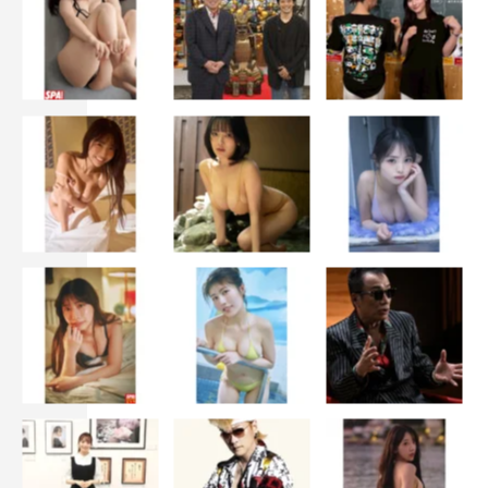
◆では最後に、応援してくれる人たちに向けてメッセージ
をお願いします。
池田：いつも応援ありがとうございます！ こうしてみん
なのたくさんの応援のおかげでまた1年越しの「Platinum
FLASH」さんに掲載して頂けることになりました…！
本当にうれしい…！！ 去年よりさらにパワーアップした
メルダが見れちゃうと思うし、今回ラブストーリー仕立て
の大人っぽい撮影をあかねとしてきたので、ぜひ珍しい2
人の姿を見て頂きたいです！ 書店などで見つけたらぜひ
お家に連れて帰って、毎日見てください！！（笑）
吉沢：いつも応援ありがとうございます！ 地上波や雑誌
掲載、1人ひとりの応援がないとかなわないことだし、こ
れからも皆でかなえられたらいいなと思います！