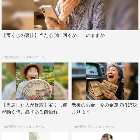
【宝くじの裏技】当たる側に回るか、このままか
PR(合同会社デジタルファーム )
【当選した人が暴露】宝くじ運
老後のお金、今の金運でほぼ決
＃ババババンビ 吉沢朱音（撮影：カノウリョウマ）
が動く時、必ずある前触れ
まります
◆「Platinum FLASH」掲載おめでとうございます！ 今
PR(合同会社デジタルファーム )
PR(合同会社デジタルファーム )
回はお二人での撮影でしたが、いかがでしたか？