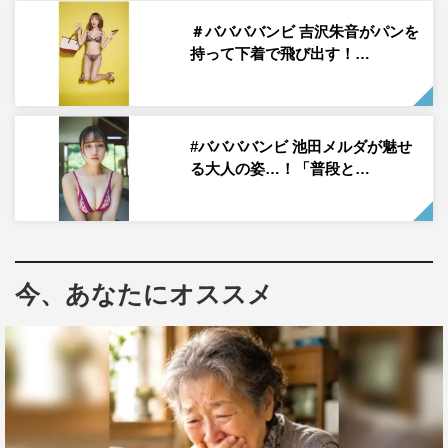
サンプラザワンマンや地上波での冠番組放送についてなど
＃ババババンビ 吉沢朱音がパンを
インタビューで語っている。
持って下着で飛び出す！…
＃ババババンビ 吉沢朱音＆池田メルダ インタビ
ュー
#ババババンビ 池田メルダが魅せ
る大人の姿…！「普段と…
今、あなたにオススメ