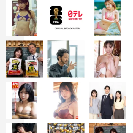
TIFアイドル総選挙で獲得した特番、冠番組『＃ヤバババ
ンビ』の初特番、どちらも撮影がすごく楽しかったし、放
送当日もメンバーとみんなと一緒にリアタイできたのがす
ごくうれしくて、また次も番組できるようにさらに頑張り
たいって気持ちが増しました！！
そして今月メンバー全員がいろんな雑誌に掲載して頂くこ
とが決まってて本当にすごい…って今でもびっくりしてま
す（笑）。
こうしてたくさんの雑誌掲載をして頂けるのも、いつも応
援してくださるみんなのおかげなので本当に感謝でいっぱ
いです…！！
吉沢：本当にありがたいし、うれしいことです。地上波や
たくさんの雑誌に出ることで、＃ババババンビは今勢いが
あると言われることが増えたので、その勢いをもっと大き
くできるように頑張りたいです！