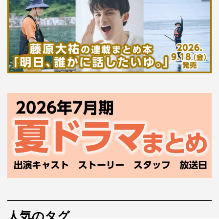
＃ババババンビ 吉沢朱音（撮影：カノウリョウマ）
WEB
Platinum FLASH vol.20：
https://www.kobunsha.com/shelf/magazine/current?
seriesid=105012
吉沢朱音 Twitter：
https://twitter.com/akanekogurasi
吉沢朱音 Instagram：
https://www.instagram.com/nesomagic72/
人気のタグ
池田メルダTwitter：
https://twitter.com/meruda__ikeda