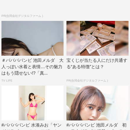
おかげで緊張がほどけて最後まで撮影を楽しみながら頑張
ることができました！ 緊張が少し混じったメルダにもぜ
PR(合同会社デジタルファーム )
ひ注目して見て頂きたいです（笑）。
◆10月21日にチケット完売の中で開催された中野サンプ
ラザワンマンに向けて、リハーサルなどはどれくらいの期
間行いましたか？
＃ババババンビ 池田メルダ 大
宝くじが当たる人にだけ共通す
吉沢：約1か月くらいは集中的に行いました。中野サンプ
人っぽい水着と表情…その魅力
る“ある特徴”とは？
はもう隠せない!?「真...
ラザに本気で挑むために、全員で毎日ミーティングやレッ
TV LIFE
PR(合同会社デジタルファーム )
スンを重ねていました。みんな毎日一生懸命だったので、
長いようで短かったです。無事に終えて一件落着の気持ち
です。
池田：1か月前あたりから集中的に新曲のレッスンなども
含めてはしていたのですが、全体の通しやリハーサルだっ
#ババババンビ 水湊みお「ヤン
#ババババンビ 池田メルダ 初
たり、既存曲の確認などの長時間レッスンは1〜2週間前ぐ