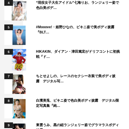
“現役女子大生アイドル”七海りお、ランジェリー姿で
4
た！ みんな本当にありがとうございました！
色白美ボデ…
#Mooove!・姫野ひなの、ビキニ姿で美ボディ披露
5
『BLT…
HIKAKIN、ダイアン・津田篤宏がドリフコントに初挑
6
戦『ド…
ちとせよしの、レースのセクシー衣装で美ボディ披
7
露 デジタル写…
白濱美兎、ビキニ姿で色白美ボディ披露 デジタル限
8
定写真集『純…
東雲うみ、黒の紐ランジェリー姿でグラマラスボディ
9