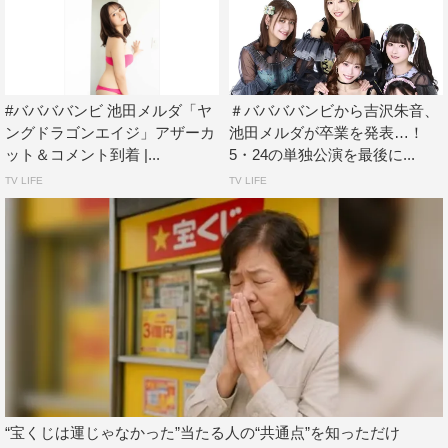
吉沢朱音：可愛い女の子とラーメンが大好き、福岡出身、
＃ババババンビの黄色担当吉沢朱音です！ ありがとうご
ざいます。ペア撮影は初めてだったので新鮮だったけど、
メルダといつも通りボケたりつっこまれたり、楽しい撮影
#ババババンビ 池田メルダ「ヤ
＃ババババンビから吉沢朱音、
になってあっという間でした。
ングドラゴンエイジ」アザーカ
池田メルダが卒業を発表…！
ット＆コメント到着 |...
5・24の単独公演を最後に...
池田メルダ：＃ババババンビ緑色担当の池田メルダで
TV LIFE
TV LIFE
す！ 今回1年ぶりに「Platinum FLASH」さんの雑誌掲載
ということでまた掲載して頂けるということですごくうれ
しかったです！ 今回はいつもはボケとツッコミでよくわ
ちゃわちゃしてるあかねとのペア撮影があったのですが、
今までにないシチュエーションでかなり大人っぽい2人が
見れるんじゃないかなと思うので、ぜひそこをみんなには
見て頂きたいなと思います！
やはり最初はすごく緊張していてガチガチだったんですけ
ど、スタッフさんが1年前の私をすごく覚えてくださって
“宝くじは運じゃなかった”当たる人の“共通点”を知っただけ
て去年より本当に良くなったと褒めてくださって……その