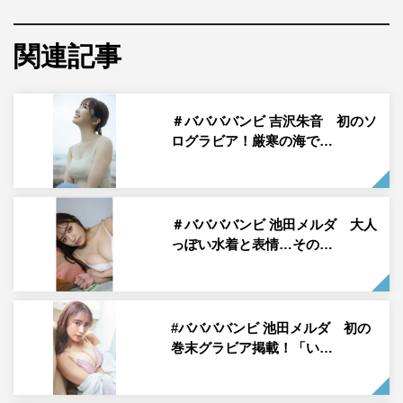
＃ババババンビ 吉沢朱音＆池田メルダ 「Platinum FLASH Vol.20」
関連記事
（光文社）
＃ババババンビの吉沢朱音＆池田メルダが、10月27日発
売の「Platinum FLASH Vol.20」（光文社）にペアで掲
＃ババババンビ 吉沢朱音 初のソ
ログラビア！厳寒の海で…
載。アザーカットと本人インタビューが到着した。
桃月なしこやアンジェラ芽衣など人気タレントが所属する
芸能事務所・
ゼロイチファミリア
から生まれた、7人組ア
＃ババババンビ 池田メルダ 大人
イドルグループ・＃ババババンビ。活動開始から2周年を
っぽい水着と表情…その…
迎え、8月のZepp Nambaでの単独公演に続き、10月21日
には過去最大規模となる中野サンプラザでのワンマンも大
成功に収めた。
#ババババンビ 池田メルダ 初の
巻末グラビア掲載！「い…
そんな＃ババババンビで黄色担当の吉沢と緑色担当の池田
が、「Platinum FLASH Vol.20」にペアで登場。初めての
ことで新鮮だったというペア撮影のエピソードから、中野