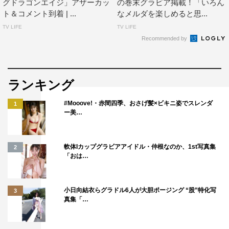
グドラゴンエイジ」アザーカッ
の巻末グラビア掲載！「いろん
らいからしてました！
ト＆コメント到着 | ...
なメルダを楽しめると思...
でも私自身、ダンスに苦手意識があって、もっと頑張らな
TV LIFE
TV LIFE
きゃ…！ となっていたのでそれより前から1人でおうちで
Recommended by
自主練だったり、夜な夜な1人で踊ってたりしてました…
（笑）。
終わって1週間経って改めて振り返ると、すごく楽しすぎ
ランキング
て当日はあっという間にライブが終わっちゃった感じがし
#Mooove!・赤間四季、おさげ髪×ビキニ姿でスレンダ
1
ました…。今回2時間ちょっとライブをしたのですが、体
ー美…
感時間10分ぐらいの気持ちでした…！
みんなとこの楽しい時間を一緒に共有できるあの瞬間がす
軟体Iカップグラビアアイドル・仲根なのか、1st写真集
2
ごく大好きで、今回も会場で一緒に楽しんでくれるみん
「おは…
な、配信でたくさんパワー届けてくれたみんながいるか
ら、ライブ前覚えることがたくさんあって頭が追いつかな
小日向結衣らグラドル6人が大胆ポージング “股”特化写
3
くて大変なことになったけど、それでもこの瞬間を思いっ
真集「…
きり馬鹿騒ぎできて楽しむことができたんだなって思いま
した！ 私にとってまた1つ最高の思い出ができまし