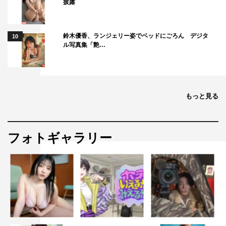
披露
鈴木優香、ランジェリー姿でベッドにごろん デジタ
10
ル写真集「艶…
もっと見る
＃ババババンビ 池田メルダ（撮影：前田立）
フォトギャラリー
◆10月には2週連続の地上波での冠番組放送、さらに＃バ
バババンビメンバーが今月はたくさんの雑誌に登場するそ
うですね。
池田：2週連続地上波での冠特番…、普通ではありえない
ことなのですごくうれしかったです…！ 自分がテレビに
映ってる…ってなりました（笑）。