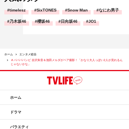
池田メルダInstagram：
timelesz
SixTONES
Snow Man
なにわ男子
https://www.instagram.com/meruda__ikeda/
乃木坂46
櫻坂46
日向坂46
JO1
この記事の写真
ホーム
エンタメ総合
＃ババババンビ 吉沢朱音＆池田メルダがペア撮影！「かなり大人っぽい2人が見れるん
じゃないかな」
ホーム
ドラマ
バラエティ