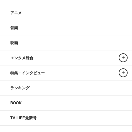
吉沢朱音・撮影：カノウリョウマ
池田メルダ・撮影：前田立
アニメ
音楽
映画
エンタメ総合
＃ババババンビ
吉沢朱音
特集・インタビュー
池田メルダ
ランキング
BOOK
TV LIFE最新号