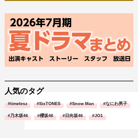
人気のタグ
timelesz
SixTONES
Snow Man
なにわ男子
乃木坂46
櫻坂46
日向坂46
JO1