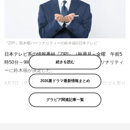
『ZIP!』新木曜パーソナリティーの鈴木福©日本テレビ
日本テレビ系の情報番組『ZIP!』（毎週月～金曜 午前5
続きを読む
時50分～9時※一部地域を除く）の新木曜パーソナリティ
ーに鈴木福が決定した。
2026夏ドラマ最新情報まとめ
4月3日（月）から、新出演者＆新コーナー＆新ロゴ＆新セ
ットとパワーアップする『ZIP!』。3月26日放送の『ニッ
ポンの朝を変える！ZIP!×DayDay.合体スペシャル』内
グラビア関連記事一覧
で、新木曜パーソナリティーに鈴木福が就任することが発
表された。
鈴木は、2004年生まれ、昨年6月で18歳になり新成人に。