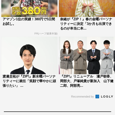
アマゾン1位の実績！380円で5日間
奈緒が『ZIP！』春の金曜パーソナ
お試し。
リティーに決定「3か月も出演でき
るのが本当に本...
PR(ハーブ健康本舗)
渡邊圭祐が『ZIP!』新水曜パーソナ
『ZIP!』リニューアル 瀬戸朝香、
リティーに就任「笑顔で華やかに頑
岡部大、戸塚純貴が新加入 山下健
張りたい」 ...
二郎、阿部亮...
Recommended by