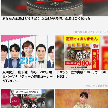
×DayDay.合体スペシャル』（関東ローカル）で発表され
る。
あなたの金運はどう？宝くじに縁がある時、金運はこう変わる
鈴木福とプロデューサーの上田崇博のコメントは次ページ
に掲載。
PR(合同会社デジタルファーム )
鈴木福、プロデューサーの上田崇博のコメントはこち
ら
1
2
全文表示
風間俊介、山下健二郎ら『ZIP!』曜
アマゾン1位の実績！380円で5日間
日パーソナリティーの特集コーナー
お試し。
がTVerで...
PR(ハーブ健康本舗)
鈴木福