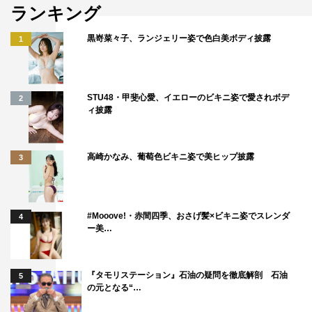
ランキング
黒嵜菜々子、ランジェリー姿で色白美ボディ披露
1
STU48・甲斐心愛、イエローのビキニ姿で愛されボデ
2
ィ披露
高崎かなみ、葡萄色ビキニ姿で美ヒップ披露
3
#Mooove!・赤間四季、おさげ髪×ビキニ姿でスレンダ
4
ー美…
『タモリステーション』石油の疑問を徹底解剖 石油
5
の元となる“…