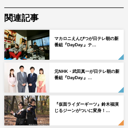
2歳の時に『いないいないばあっ！』で芸能界デビュー。
2011年、ドラマ『マルモのおきて』に出演し注目を集め
関連記事
た。同作の主題歌「マル・マル・モリ・モリ!」でCDデビ
ューも果たし、『紅白歌合戦』にも出場。その後、映画・
マカロニえんぴつが日テレ朝の新
ドラマ、バラエティー番組など多くのジャンルで活躍、最
番組『DayDay.』テ…
近は番組MC、コメンテイターなども務め、活躍の幅を広
げている。『ZIP!』レギュラーの曜日パーソナリティーと
しては最年少での抜擢となった。
元NHK・武田真一が日テレ朝の新
鈴木は「まだ実感が湧いてなく……僕の中でも本当にすご
番組『DayDay.』…
く大きなことなのは確かですが、今は不安と喜びと、何と
も言えない感情が毎日僕の背中を覆っているような感覚で
す」と驚きのオファーだったことを明かした。最年少曜日
『仮面ライダーギーツ』鈴木福演
パーソナリティーについては「最年少として若さと言いま
じるジーンがついに変身！…
すか、自分ならではの雰囲気が出せたらいいなと思いま
す。小さい頃から皆さんに“親近感がある”というふうに言