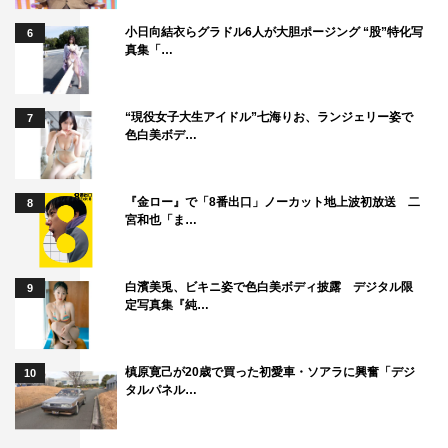
小日向結衣らグラドル6人が大胆ポージング “股”特化写
6
真集「…
“現役女子大生アイドル”七海りお、ランジェリー姿で
7
色白美ボデ…
『金ロー』で「8番出口」ノーカット地上波初放送 二
8
宮和也「ま…
白濱美兎、ビキニ姿で色白美ボディ披露 デジタル限
9
定写真集『純…
槙原寛己が20歳で買った初愛車・ソアラに興奮「デジ
10
タルパネル…