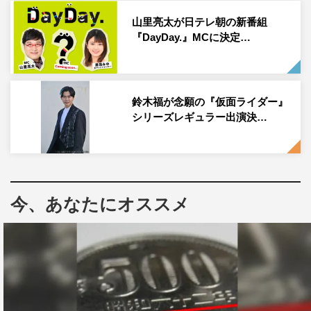
っていただくので、テレビの中からではありますが、お茶
山里亮太が日テレ朝の新番組
の間に一緒にいるような感覚に朝からできたら楽しいかな
『DayDay.』MCに決定…
と思います」と。
そして最後に「『ZIP!』の放送時間も延び新しくなるタイ
ミングで、僕自身も4月から新しい生活が始まるというこ
鈴木福が念願の『仮面ライダー』
とで、見てくださる皆さんと『ZIP!』ファミリーの皆さん
シリーズレギュラー出演決…
とスタッフさんと一緒に楽しい朝を毎週お届けできるよう
に頑張りたいと思います！」と意気込みを語った。鈴木
は、4月6日（木）から新木曜パーソナリティーとして登場
する。
今、あなたにオススメ
新生『ZIP!』は、4月3日（月）からスタート。各曜日のパ
ーソナリティーは、月曜・風間俊介、火曜・山下健二郎、
水曜・飯尾和樹は変わらず、木曜に新パーソナリティーと
して鈴木が就任。金曜パーソナリティーの詳細は4月2日
（日）午後4時から放送の『ニッポンの朝を変える！ZIP!