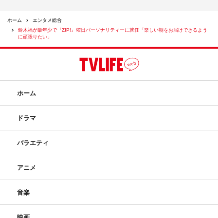
ホーム
エンタメ総合
鈴木福が最年少で『ZIP!』曜日パーソナリティーに就任「楽しい朝をお届けできるよう
に頑張りたい」
ホーム
ドラマ
バラエティ
アニメ
音楽
映画