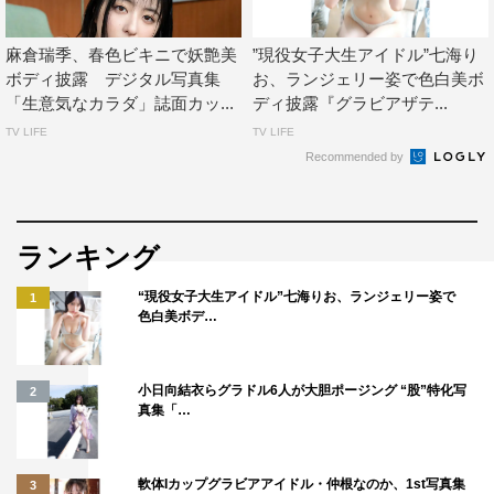
麻倉瑞季、春色ビキニで妖艶美
”現役女子大生アイドル”七海り
ボディ披露 デジタル写真集
お、ランジェリー姿で色白美ボ
「生意気なカラダ」誌面カッ...
ディ披露『グラビアザテ...
TV LIFE
TV LIFE
Recommended by
ランキング
“現役女子大生アイドル”七海りお、ランジェリー姿で
1
色白美ボデ…
小日向結衣らグラドル6人が大胆ポージング “股”特化写
2
真集「…
軟体Iカップグラビアアイドル・仲根なのか、1st写真集
3