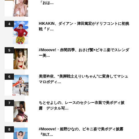
「おは…
HIKAKIN、ダイアン・津田篤宏がドリフコントに初挑
4
戦『ド…
#Mooove!・赤間四季、おさげ髪×ビキニ姿でスレンダ
5
ー美…
美澄衿依、“美脚戦士えりいちゃん”に変身してマシュ
6
マロボディ…
ちとせよしの、レースのセクシー衣装で美ボディ披
7
露 デジタル写…
#Mooove!・姫野ひなの、ビキニ姿で美ボディ披露
8
『BLT…