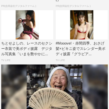
PR(合同会社デジタルファーム )
PR(合同会社デジタルファーム )
ちとせよしの、レースのセクシ
#Mooove!・赤間四季、おさげ
ー衣装で美ボディ披露 デジタ
髪×ビキニ姿でスレンダー美ボ
ル写真集「いまを艶やかに...
ディ披露『グラビア...
TV LIFE
TV LIFE