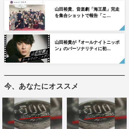
山田裕貴、音楽劇「海王星」完走
を集合ショットで報告「こ…
©2022「ハザードランプ」製作委員会
解禁されたシーン写真では、夜の街で代行ドライバーとし
て働くベテランの須貝と、新人ドライバーの刈谷がそれぞ
山田裕貴が『オールナイトニッポ
れの思いを抱えながら勤務する姿や、各々の性格を表すか
ン』のパーソナリティに初…
のように、ある事件の後にサイズが絶妙に異なった花束を
持って病院を一緒に見舞う姿が切り取られている。
今、あなたにオススメ