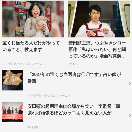
松本若菜、中村中、阿部純子、山野海、佐々木春香、ミス
ターちん
辻凪子、溝口琢矢、永島聖羅、遠藤雄弥、真魚、丸本凛、
森岡豊、長岩健人
大和田伸也、津田寛治、六平直政、金田明夫・石倉三郎
宝くじ当たる人だけがやって
安田顕主演、つぶやきシロー
監督：榊英雄
いること、教えます
原作「私はいったい、何と闘
脚本：清⽔匡
っているのか」場面写真解禁
...
⾳楽：和（IZUMI）
PR(合同会社デジタルファーム )
TV LIFE
「2027年の宝くじ当選者は〇〇です」占い師が
公式サイト：
https://hazard-lamp.com
暴露
この記事の写真
PR(合同会社デジタルファーム )
安田顕の起用理由に会場から笑い 李監督「頑
張れば頑張るほどカッコよく見えない人が...
TV LIFE