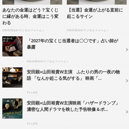
あなたの金運はどう？宝くじ
【当選】金運が上がる直前に
に縁がある時、金運はこう変
起こるサイン
わる
©2022「ハザードランプ」製作委員会
PR(合同会社デジタルファーム )
PR(合同会社デジタルファーム )
そして、須貝が最愛の女性・美乃梨（松本若菜）と仲むつ
「2027年の宝くじ当選者は〇〇です」占い師が
まじい様子で見つめ合うカット、須貝に詰め寄るズーコ
暴露
（中村中）、金づちを持って鬼気迫る表情を見せる佳菜子
PR(合同会社デジタルファーム )
（阿部純子）と、さまざまな運命によって彼らと結びつ
き、運命が交錯していく3⼈の⼥性たちの姿も映し出され
安田顕×山田裕貴W主演 ふたりの男の一夜の物
語 「なんか起こる気がする」 映画「...
ている。
作品情報
TV LIFE
安田顕×山田裕貴W主演映画「ハザードランプ」
「ハザードランプ」
濃密な⼈間ドラマを映した予告映像＆ポ...
2022年4月15日（金）公開
TV LIFE
出演：安田顕、山田裕貴