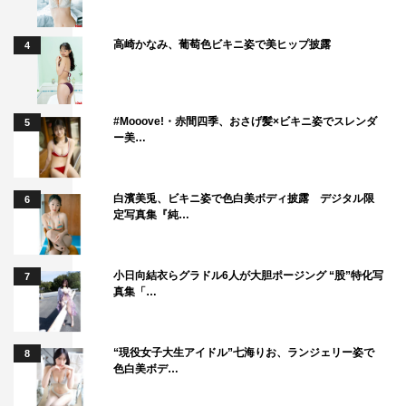
高崎かなみ、葡萄色ビキニ姿で美ヒップ披露
4
#Mooove!・赤間四季、おさげ髪×ビキニ姿でスレンダ
5
ー美…
白濱美兎、ビキニ姿で色白美ボディ披露 デジタル限
6
定写真集『純…
小日向結衣らグラドル6人が大胆ポージング “股”特化写
7
真集「…
“現役女子大生アイドル”七海りお、ランジェリー姿で
8
色白美ボデ…