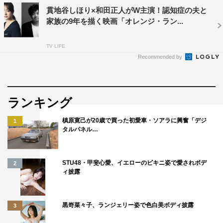
貫地谷しほり×和田正人がW主演！認知症の夫と
家族の9年を描く映画「オレンジ・ラン...
TV LIFE
©2022「ハザードランプ」製作委員会
Recommended by
ランキング
槙原寛己が20歳で買った初愛車・ソアラに興奮「デジ
1
タルパネル…
中村中
安田顕
山田裕貴
松本若菜
STU48・甲斐心愛、イエローのビキニ姿で愛されボデ
阿部純子
2
ィ披露
黒嵜菜々子、ランジェリー姿で色白美ボディ披露
3