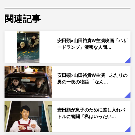
地方都市で代行ドライバーとして働く須貝（安田顕）。あ
る満月の夜に、新人ドライバー・刈谷（山田裕貴）とタッ
関連記事
グを組むことに。「満月の夜には何かが起こる。実際に、
女子中学生が誘拐されたのも、満月の夜だった！」。そん
安田顕×山田裕貴W主演映画「ハザ
な同僚の言葉を背に仕事に向かう二人だったが、さまざま
ードランプ」濃密な⼈間…
な酔客の相手をするうちに、思いもよらず過去が交錯して
いく。
安田顕×山田裕貴W主演 ふたりの
男の一夜の物語 「なん…
安田顕が息子のために差し入れバ
トルに奮闘「私はいったい…