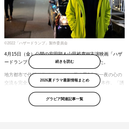
©2022「ハザードランプ」製作委員会
4月15日（金）公開の安田顕＆山田裕貴W主演映画「ハザ
続きを読む
ードランプ」より、シーン写真6点が解禁された。
地方都市で代行ドライバーとして働く男2人の一夜の心の
2026夏ドラマ最新情報まとめ
交流を完全オリジナルストーリーとして描いた本作。「誘
拐ラプソディー」（2010）、「捨てがたき人々」
（2014）などで注目を浴び、俳優としても活躍を続ける
グラビア関連記事一覧
榊英雄監督が、「アリーキャット」の脚本家・清水匡と再
びタッグを組み、安田、山田を主演に迎えてオール福井ロ
ケを敢行した。