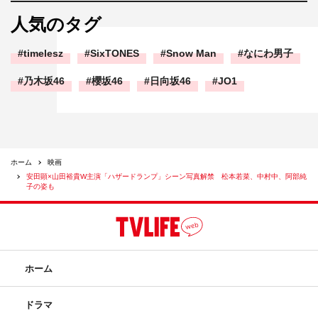
人気のタグ
timelesz
SixTONES
Snow Man
なにわ男子
乃木坂46
櫻坂46
日向坂46
JO1
ホーム
映画
安田顕×山田裕貴W主演「ハザードランプ」シーン写真解禁 松本若菜、中村中、阿部純
子の姿も
ホーム
ドラマ