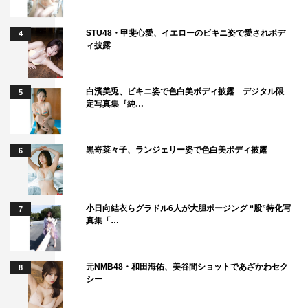
STU48・甲斐心愛、イエローのビキニ姿で愛されボデ
4
ィ披露
白濱美兎、ビキニ姿で色白美ボディ披露 デジタル限
5
定写真集『純…
黒嵜菜々子、ランジェリー姿で色白美ボディ披露
6
小日向結衣らグラドル6人が大胆ポージング “股”特化写
7
真集「…
元NMB48・和田海佑、美谷間ショットであざかわセク
8
シー