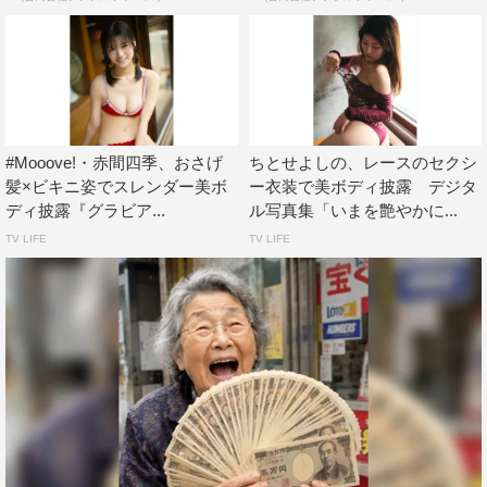
#Mooove!・赤間四季、おさげ
ちとせよしの、レースのセクシ
髪×ビキニ姿でスレンダー美ボ
ー衣装で美ボディ披露 デジタ
ディ披露『グラビア...
ル写真集「いまを艶やかに...
TV LIFE
TV LIFE