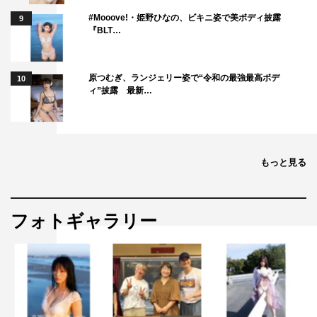
#Mooove!・姫野ひなの、ビキニ姿で美ボディ披露
9
『BLT…
原つむぎ、ランジェリー姿で“令和の最強最高ボデ
10
ィ”披露 最新…
もっと見る
フォトギャラリー