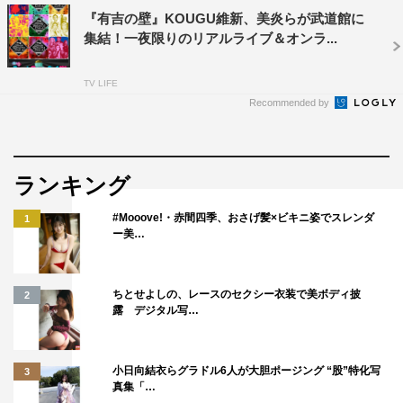
『有吉の壁』KOUGU維新、美炎らが武道館に
有吉の壁
集結！一夜限りのリアルライブ＆オンラ...
TV LIFE
Recommended by
ランキング
#Mooove!・赤間四季、おさげ髪×ビキニ姿でスレンダ
1
ー美…
ちとせよしの、レースのセクシー衣装で美ボディ披
2
露 デジタル写…
小日向結衣らグラドル6人が大胆ポージング “股”特化写
3
真集「…