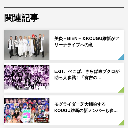
維新」や、初のワンマンライブ開催も果たした、鼻詰まり
系ヴィジュアルバンド「美炎-BIEN-」（チョコレートプラ
関連記事
ネット／パンサー・菅良太郎、向井慧）などが出演。2組
のマッシュアップ曲も披露したほか、ヒップホップユニッ
美炎－BIEN－＆KOUGU維新がア
ト「親戚乃家」（空気階段・かが屋）と「TOPPA THE
リーナライブへの意…
FILE CREW」（EXIT・ぺこぱ）の一夜限りのコラボも。
Day2では、ダンス＆ボーカルグループ「ぷらもでる。」
（きつね／空気階段・水川かたまり）の衝撃の新メンバー
EXIT、ぺこぱ、さらば東ブクロが
加入や、佐藤栞里扮する伝説のスーパースターの登場で会
助っ人参戦！「有吉の…
場を沸かせた「おたから塚歌劇団うめ組」（阿佐ヶ谷姉妹
／ヒコロヒー／パーパー・あいなぷぅ／吉住／椿鬼奴）に
よる、赤字覚悟の超豪華なステージも必見。無謀にも2日
モグライダー芝大輔扮する
間全く違うセットリストで展開した、人気芸人たちによ
KOUGU維新の新メンバーも参…
る”お笑いと音楽の夢の祭典”が完全収録されている。
Blu-rayBOXは、稽古やライブの裏側に密着した特典映像