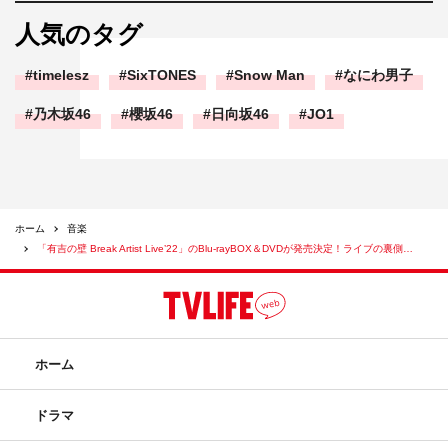
人気のタグ
timelesz
SixTONES
Snow Man
なにわ男子
乃木坂46
櫻坂46
日向坂46
JO1
ホーム
音楽
「有吉の壁 Break Artist Live’22」のBlu-rayBOX＆DVDが発売決定！ライブの裏側…
ホーム
ドラマ