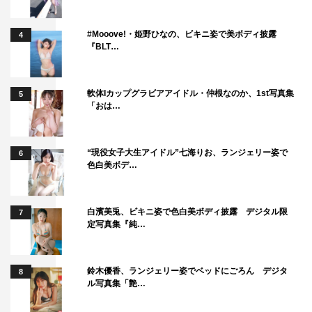
#Mooove!・姫野ひなの、ビキニ姿で美ボディ披露
4
『BLT…
軟体Iカップグラビアアイドル・仲根なのか、1st写真集
5
「おは…
“現役女子大生アイドル”七海りお、ランジェリー姿で
6
色白美ボデ…
白濱美兎、ビキニ姿で色白美ボディ披露 デジタル限
7
定写真集『純…
鈴木優香、ランジェリー姿でベッドにごろん デジタ
8
ル写真集「艶…