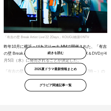
「有吉の壁 Break Artist Live’22 2Days」
KOUGU維新©NTV
昨年10月に横浜・ぴあアリーナ MMで開催された、「有吉
続きを読む
の壁 Break Artist Live’22 2Days」のBlu-rayBOX＆DVDが4
月5日（水）に発売されることが決定した。
2026夏ドラマ最新情報まとめ
『有吉の壁』（日本テレビ系 毎週水曜 午後7時～）の
人気企画「バズりの壁を越えろ！ブレイクアーティスト選
手権」で生まれたアーティストたちが、本気で歌やダンス
グラビア関連記事一覧
のパフォーマンスを披露した「Break Artist Live」。
Day1では、錦鯉・渡辺隆とモグライダーの参戦で新たな
展開を見せた、謎の人気を誇る2.7次元アイドル「KOUGU