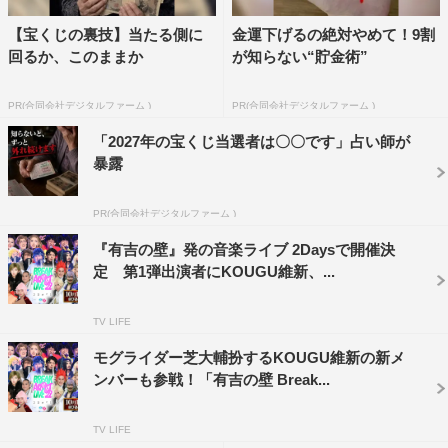
封入特典：特製ブックレット、超プレミアイベント参加券
【宝くじの裏技】当たる側に
金運下げるの絶対やめて！9割
「壁クリア券」抽選申込券
回るか、このままか
が知らない“貯金術”
【Day1 DVD】
PR(合同会社デジタルファーム )
PR(合同会社デジタルファーム )
本編 DVD1枚
「2027年の宝くじ当選者は〇〇です」占い師が
価格：4500円（税込）
暴露
【Day2 DVD】
PR(合同会社デジタルファーム )
本編 DVD1枚
『有吉の壁』発の音楽ライブ 2Daysで開催決
価格：4500円（税込）
定 第1弾出演者にKOUGU維新、...
発売・販売元：VAP
※商品内容は予告なく変更になる場合がございます。予め
TV LIFE
ご了承ください。
モグライダー芝大輔扮するKOUGU維新の新メ
ンバーも参戦！「有吉の壁 Break...
Blu-ray＆DVDサイト：
https://www.vap.co.jp/breakartistlive22/
TV LIFE