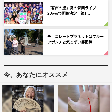
を収録し、かが屋・加賀翔と壁スタッフの撮影による、オ
『有吉の壁』発の音楽ライブ
2Daysで開催決定 第1…
フショットも満載のブックレットも封入した完全保存版。
さらに、Blu-rayBOXの購入者から抽選で、限定イベント
に参加できる 「壁クリア券」をプレゼント。「ブレイク
アーティスト選手権」のスタジオ収録を世界最速で観られ
チョコレートプラネットはフルー
る、”リモート番組観覧”に加え、収録後のスタジオの見
ツポンチと気まずい雰囲気…
学・記念撮影もできる超プレミアムなイベントとなってい
る。
リリース情報
今、あなたにオススメ
「有吉の壁 Break Artist Live’22 2Days」
【Blu-rayBOX】
本編 BD2枚＋特典 DVD1枚
価格：14800円（税込）
映像特典：ライブの舞台裏、LIVE直後アフタートーク