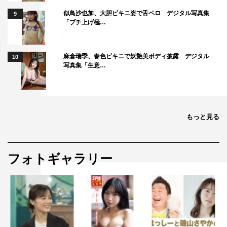
似鳥沙也加、大胆ビキニ姿で舌ペロ デジタル写真集
9
「ブチ上げ極…
麻倉瑞季、春色ビキニで妖艶美ボディ披露 デジタル
10
写真集「生意…
もっと見る
フォトギャラリー