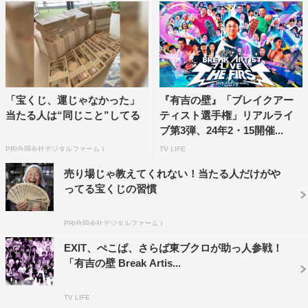
番組公式HP：
https://www.ntv.co.jp/ariyoshinokabe/
公式Twitter：
https://twitter.com/ariyoshinokabe
（@ariyoshinokabe）
公式YouTube：
https://www.youtube.com/channel/UC-
ASnhD1JXr-AISPr0tv_OA
「宝くじ、運じゃなかった」
『有吉の壁』「ブレイクアー
当たる人は“同じこと”してる
ティスト選手権」リアルライ
ブ第3弾、24年2・15開催...
PR(合同会社デジタルファーム )
TV LIFE
売り場じゃ教えてくれない！当たる人だけがや
©NTV
ってる宝くじの習慣
PR(合同会社デジタルファーム )
EXIT、ぺこぱ、さらば東ブクロが助っ人参戦！
「有吉の壁 Break Artis...
TV LIFE