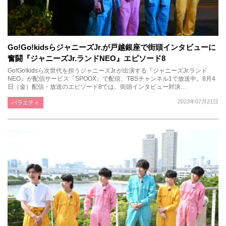
Go!Go!kidsらジャニーズJr.が戸越銀座で街頭インタビューに
奮闘『ジャニーズJr.ランドNEO』エピソード8
Go!Go!kidsら次世代を担うジャニーズJr.が出演する『ジャニーズJr.ランド
NEO』が配信サービス「SPOOX」で配信、TBSチャンネル1で放送中。8月4
日（金）配信・放送のエピソード8では、街頭インタビュー対決…
2023年07月21日
バラエティ