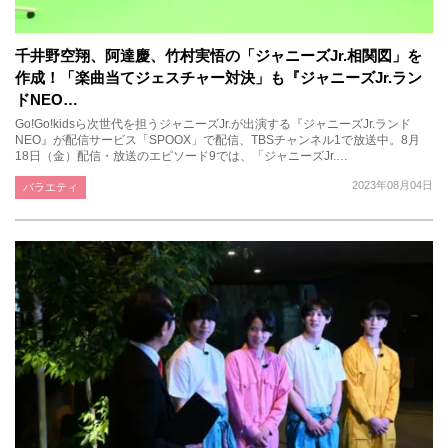
千井野空翔、阿達慶、竹村実悟の「ジャニーズJr.相関図」を
作成！「楽曲当てジェスチャー対決」も『ジャニーズJr.ラン
ドNEO…
Go!Go!kidsら次世代を担うジャニーズJr.が出演する『ジャニーズJr.ランド
NEO』が配信サービス「SPOOX」で配信、TBSチャンネル1で放送中。8月
18日（金）配信・放送のエピソード9では、「ジャニーズJr.…
2023年08月04日
バラエティ