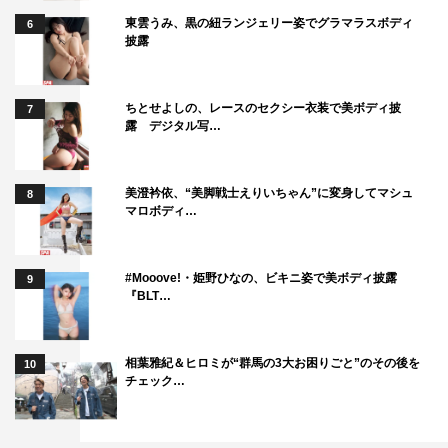
東雲うみ、黒の紐ランジェリー姿でグラマラスボディ
6
披露
ちとせよしの、レースのセクシー衣装で美ボディ披
7
露 デジタル写…
美澄衿依、“美脚戦士えりいちゃん”に変身してマシュ
8
マロボディ…
#Mooove!・姫野ひなの、ビキニ姿で美ボディ披露
9
『BLT…
相葉雅紀＆ヒロミが“群馬の3大お困りごと”のその後を
10
チェック…