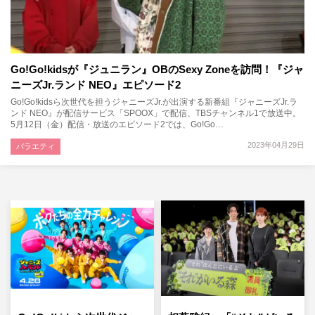
Go!Go!kidsが『ジュニラン』OBのSexy Zoneを訪問！『ジャ
ニーズJr.ランド NEO』エピソード2
Go!Go!kidsら次世代を担うジャニーズJr.が出演する新番組『ジャニーズJr.ラ
ンド NEO』が配信サービス「SPOOX」で配信、TBSチャンネル1で放送中。
5月12日（金）配信・放送のエピソード2では、Go!Go…
2023年04月29日
バラエティ