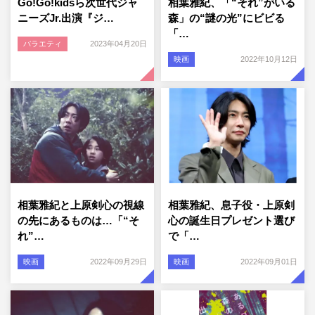
Go!Go!kidsら次世代ジャ
相葉雅紀、「“それ”がいる
ニーズJr.出演『ジ…
森」の“謎の光”にビビる
「…
バラエティ
2023年04月20日
映画
2022年10月12日
相葉雅紀と上原剣心の視線
相葉雅紀、息子役・上原剣
の先にあるものは…「“そ
心の誕生日プレゼント選び
れ”…
で「…
映画
2022年09月29日
映画
2022年09月01日