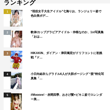
ランキング
“現役女子大生アイドル”七海りお、ランジェリー姿で
1
色白美ボデ…
軟体Iカップグラビアアイドル・仲根なのか、1st写真集
2
「おは…
HIKAKIN、ダイアン・津田篤宏がドリフコントに初挑
3
戦『ド…
小日向結衣らグラドル6人が大胆ポージング “股”特化写
4
真集「…
#Mooove!・赤間四季、おさげ髪×ビキニ姿でスレンダ
5
ー美…