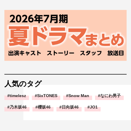
人気のタグ
timelesz
SixTONES
Snow Man
なにわ男子
乃木坂46
櫻坂46
日向坂46
JO1