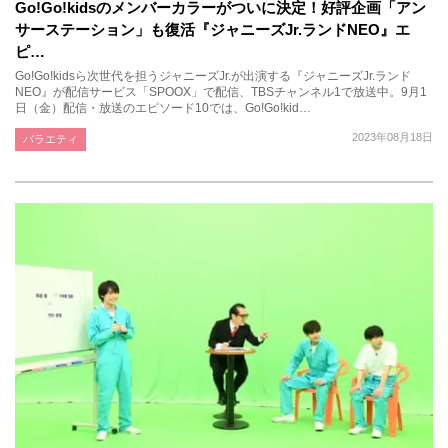
Go!Go!kidsのメンバーカラーがついに決定！好評企画「アン
サーステーション」も復活『ジャニーズJr.ランドNEO』エ
ピ…
Go!Go!kidsら次世代を担うジャニーズJr.が出演する『ジャニーズJr.ランド
NEO』が配信サービス「SPOOX」で配信、TBSチャンネル1で放送中。9月1
日（金）配信・放送のエピソード10では、Go!Go!kid…
2023年08月18日
バラエティ