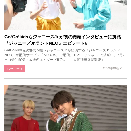
Go!Go!kidsらジャニーズJr.が初の街頭インタビューに挑戦！
『ジャニーズJr.ランドNEO』エピソード6
Go!Go!kidsら次世代を担うジャニーズJr.が出演する『ジャニーズJr.ランド
NEO』が配信サービス「SPOOX」で配信、TBSチャンネル1で放送中。7月7
日（金）配信・放送のエピソード6では、「人間神経衰弱対決」…
2023年06月23日
バラエティ