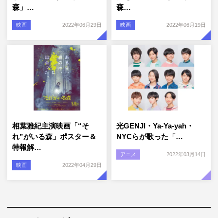
森」…
森…
映画
2022年06月29日
映画
2022年06月19日
相葉雅紀主演映画「“そ
光GENJI・Ya-Ya-yah・
れ”がいる森」ポスター＆
NYCらが歌った「…
特報解…
アニメ
2022年03月14日
映画
2022年04月29日