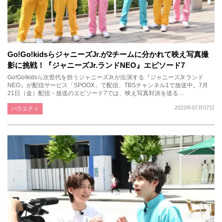
Go!Go!kidsらジャニーズJr.が2チームに分かれて映え写真撮
影に挑戦！『ジャニーズJr.ランドNEO』エピソード7
Go!Go!kidsら次世代を担うジャニーズJr.が出演する『ジャニーズJr.ランド
NEO』が配信サービス「SPOOX」で配信、TBSチャンネル1で放送中。7月
21日（金）配信・放送のエピソード7では、映え写真対決を送る…
2023年07月07日
バラエティ