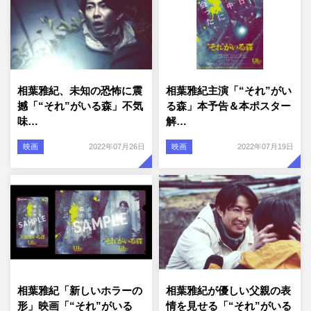
相葉雅紀、未知の恐怖に震
相葉雅紀主演「“それ”がい
撼「“それ”がいる森」不気
る森」本予告＆本ポスター
味…
解…
映画
2022年07月26日
映画
2022年07月19日
相葉雅紀「新しいホラーの
相葉雅紀が優しい父親の表
形」映画「“それ”がいる
情を見せる「“それ”がいる