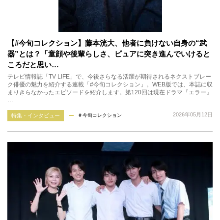
【#今旬コレクション】藤本洸大、他者に負けない自身の“武
器”とは？「童顔や後輩らしさ、ピュアに突き進んでいけると
ころだと思い…
テレビ情報誌「TV LIFE」で、今後さらなる活躍が期待されるネクストブレー
ク俳優の魅力を紹介する連載「#今旬コレクション」。WEB版では、本誌に収
まりきらなかったエピソードを紹介します。第120回は現在ドラマ『エラー』
…
2026年05月12日
特集・インタビュー
＃今旬コレクション