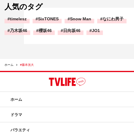
人気のタグ
timelesz
SixTONES
Snow Man
なにわ男子
乃木坂46
櫻坂46
日向坂46
JO1
ホーム
#藤本洸大
ホーム
ドラマ
バラエティ