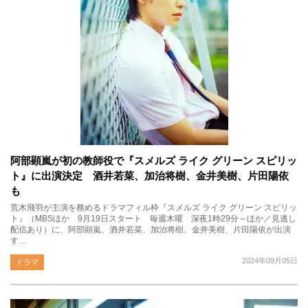
阿部顕嵐が初の教師役で『スメルズ ライク グリーン スピリッ
ト』に出演決定 酒井若菜、加治将樹、金井美樹、片田陽依
も
荒木飛羽が主演を務めるドラマフィル枠『スメルズ ライク グリーン スピリッ
ト』（MBSほか 9月19日スタート 毎週木曜 深夜1時29分～ほか／見逃し
配信あり）に、阿部顕嵐、酒井若菜、加治将樹、金井美樹、片田陽依が出演
す…
2024年09月05日
ドラマ