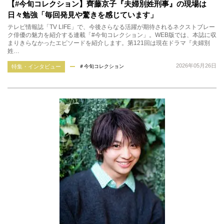
【#今旬コレクション】齊藤京子『夫婦別姓刑事』の現場は
日々勉強「毎回発見や驚きを感じています」
テレビ情報誌「TV LIFE」で、今後さらなる活躍が期待されるネクストブレー
ク俳優の魅力を紹介する連載「#今旬コレクション」。WEB版では、本誌に収
まりきらなかったエピソードを紹介します。第121回は現在ドラマ『夫婦別
姓…
2026年05月26日
特集・インタビュー
＃今旬コレクション