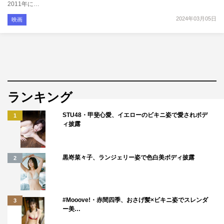
2011年に…
2024年03月05日
映画
ランキング
STU48・甲斐心愛、イエローのビキニ姿で愛されボデ
1
ィ披露
黒嵜菜々子、ランジェリー姿で色白美ボディ披露
2
#Mooove!・赤間四季、おさげ髪×ビキニ姿でスレンダ
3
ー美…