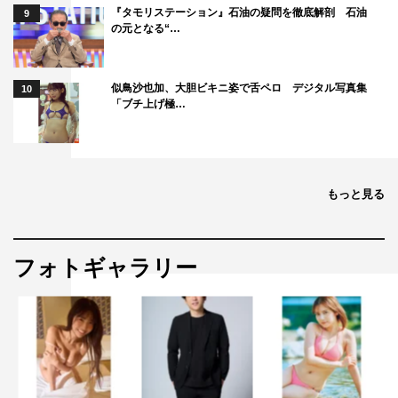
『タモリステーション』石油の疑問を徹底解剖 石油
9
の元となる“…
似鳥沙也加、大胆ビキニ姿で舌ペロ デジタル写真集
10
「ブチ上げ極…
もっと見る
フォトギャラリー