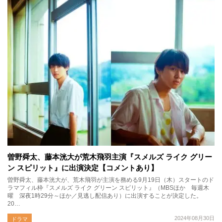
曽野舜太、藤本洸大が荒木飛羽主演『スメルズ ライク グリー
ン スピリット』に出演決定【コメントあり】
曽野舜太、藤本洸大が、荒木飛羽が主演を務める9月19日（木）スタートのド
ラマフィル枠『スメルズ ライク グリーン スピリット』（MBSほか 毎週木
曜 深夜1時29分～ほか／見逃し配信あり）に出演することが決定した。
20…
2024年08月30日
ドラマ