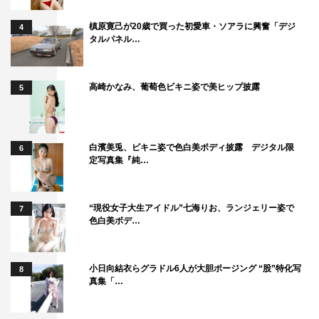
槙原寛己が20歳で買った初愛車・ソアラに興奮「デジ
4
タルパネル…
高崎かなみ、葡萄色ビキニ姿で美ヒップ披露
5
白濱美兎、ビキニ姿で色白美ボディ披露 デジタル限
6
定写真集『純…
“現役女子大生アイドル”七海りお、ランジェリー姿で
7
色白美ボデ…
小日向結衣らグラドル6人が大胆ポージング “股”特化写
8
真集「…