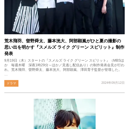
荒木飛羽、曽野舜太、藤本洸大、阿部顕嵐がひと夏の撮影の
思い出を明かす『スメルズ ライク グリーン スピリット』制作
発表
9月19日（木）スタートの『スメルズ ライク グリーン スピリット』（MBSほ
か 毎週木曜 深夜1時29分～ほか／見逃し配信あり）の制作発表会見が行わ
れ、荒木飛羽、曽野舜太、藤本洸大、阿部顕嵐、澤田育子監督が登壇した。
…
2024年09月12日
ドラマ