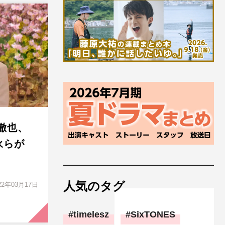
徹也、
健永らが
人気のタグ
22年03月17日
timelesz
SixTONES