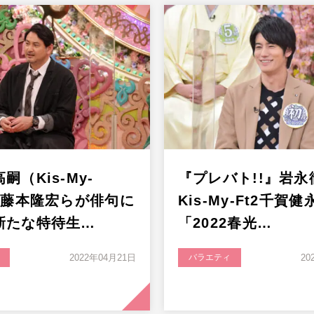
嗣（Kis-My-
『プレバト!!』岩永
）、藤本隆宏らが俳句に
Kis-My-Ft2千賀
新たな特待生…
「2022春光…
2022年04月21日
バラエティ
20