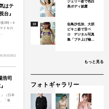
ジェリー姿で色白
気はテ
美ボディ披露
視台』
後3時～4
似鳥沙也加、大胆
10
マドキの
ビキニ姿で舌ペ
…
ロ デジタル写真
集「ブチ上げ極…
3年09月08日
もっと見る
場浩司
フォトギャラリー
X』
！』（日本
は、「春