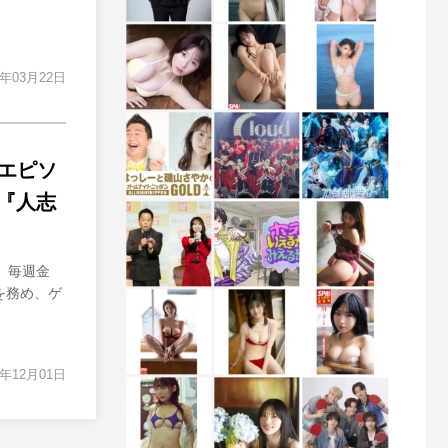
3年03月22日
”エピソ
『人志
 毎週金
を務め、ゲ
2年12月01日