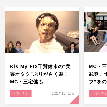
Kis-My-Ft2千賀健永の“美
MC・
容オタク”ぶりがさく裂！
武尊、
MC・三宅健も…
フ”を
バラエティ
2022年11月18日
バラエティ