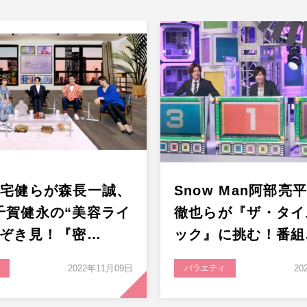
三宅健らが森長一誠、
Snow Man阿部亮
千賀健永の“美容ライ
徹也らが『ザ・タイ
のぞき見！『密…
ック』に挑む！番組
2022年11月09日
バラエティ
20