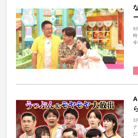
9
時
令
3
テ
だ