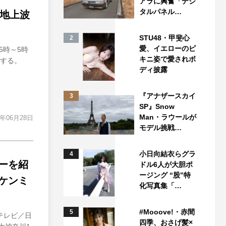
アラに興奮「デジ
タルパネル…
の地上波
STU48・甲斐心
2
愛、イエローのビ
5時～5時
キニ姿で愛されボ
演する。
ディ披露
『アナザースカイ
3
SP』Snow
Man・ラウールが
4年06月28日
モデル挑戦…
小日向結衣らグラ
4
ーを紹
ドル6人が大胆ポ
ージング “股”特
ケンミ
化写真集「…
#Mooove!・赤間
5
テレビ／日
四季、おさげ髪×