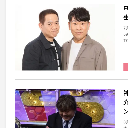
7
5
T
3