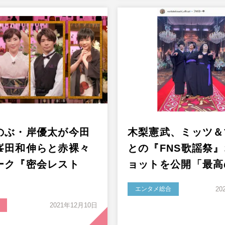
のぶ・岸優太が今田
木梨憲武、ミッツ＆
峯田和伸らと赤裸々
との『FNS歌謡祭
ーク『密会レスト
ョットを公開「最高
エンタメ総合
20
2021年12月10日