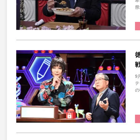
本
県
9
テ
の