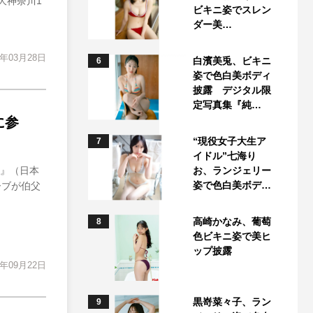
大神奈川1
ビキニ姿でスレン
ダー美…
4年03月28日
白濱美兎、ビキニ
6
姿で色白美ボディ
披露 デジタル限
定写真集『純…
に参
“現役女子大生ア
7
イドル”七海り
P』（日本
お、ランジェリー
姿で色白美ボデ…
ーブが伯父
高崎かなみ、葡萄
8
色ビキニ姿で美ヒ
ップ披露
3年09月22日
黒嵜菜々子、ラン
9