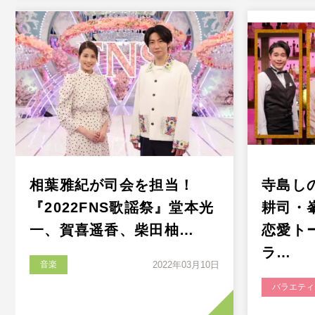
相葉雅紀が司会を担当！
寺島し
『2022FNS歌謡祭』堂本光
耕司・
一、賀喜遥香、柴田柚…
恋愛ト
ラ…
音楽
2022年03月10日
バラエティ