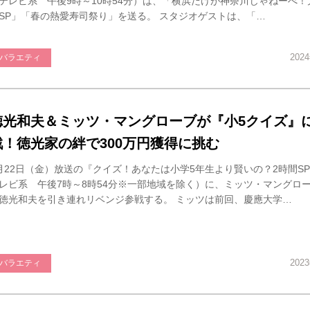
テレビ系 午後9時～10時54分）は、「横浜だけが神奈川じゃねーべ！
SP」「春の熱愛寿司祭り」を送る。 スタジオゲストは、「…
202
バラエティ
徳光和夫＆ミッツ・マングローブが『小5クイズ』
戦！徳光家の絆で300万円獲得に挑む
月22日（金）放送の『クイズ！あなたは小学5年生より賢いの？2時間S
レビ系 午後7時～8時54分※一部地域を除く）に、ミッツ・マングロ
徳光和夫を引き連れリベンジ参戦する。 ミッツは前回、慶應大学…
202
バラエティ