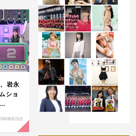
平、岩永
ムショ
…
22年09月21日