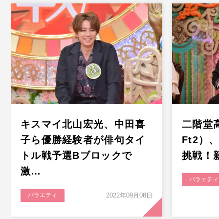
キスマイ北山宏光、中田喜
二階堂高
子ら優勝経験者が俳句タイ
Ft2
トル戦予選Bブロックで
挑戦！
激…
バラエティ
バラエティ
2022年09月08日