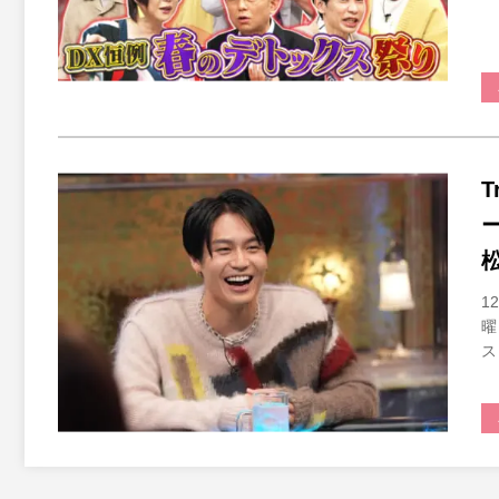
T
1
曜
ス