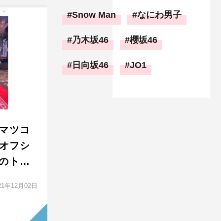
Snow Man
なにわ男子
乃木坂46
櫻坂46
日向坂46
JO1
マツコ
』オフシ
のト…
21年12月02日