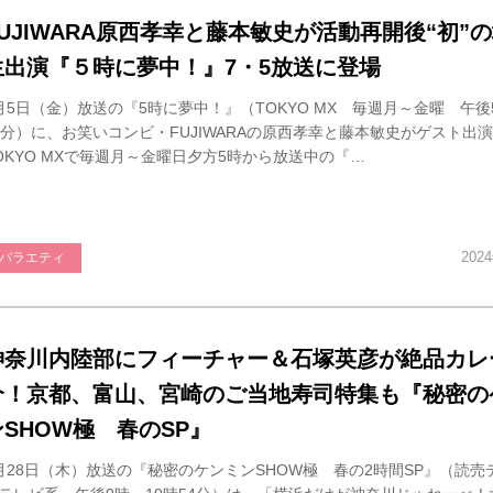
FUJIWARA原西孝幸と藤本敏史が活動再開後“初”
生出演『５時に夢中！』7・5放送に登場
月5日（金）放送の『5時に夢中！』（TOKYO MX 毎週月～金曜 午後
9分）に、お笑いコンビ・FUJIWARAの原西孝幸と藤本敏史がゲスト出
OKYO MXで毎週月～金曜日夕方5時から放送中の『…
202
バラエティ
神奈川内陸部にフィーチャー＆石塚英彦が絶品カレ
介！京都、富山、宮崎のご当地寿司特集も『秘密の
ンSHOW極 春のSP』
月28日（木）放送の『秘密のケンミンSHOW極 春の2時間SP』（読売