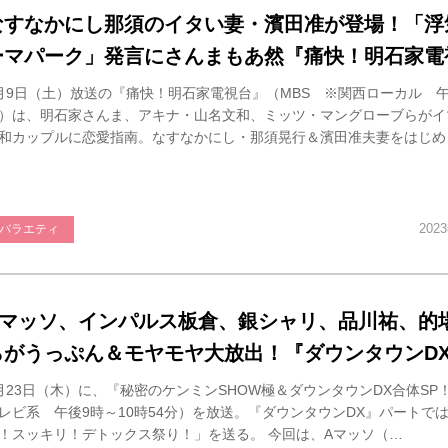
なすなかにし那須のイタい妻・濱田准が登場！「浮
ーマパーク」発言にさんまもあ然『痛快！明石家電
月9日（土）放送の『痛快！明石家電視台』（MBS ※関西ローカル 午
）は、明石家さんま、アキナ・山名文和、ミッツ・マングローブらがイ
和カップルに恋愛指南。なすなかにし・那須晃行＆濱田准夫妻をはじめ
202
バラエティ
Aマッソ、インパルス板倉、銀シャリ、品川祐、的
らがうっぷん＆モヤモヤ大放出！『ダウンタウンD
月23日（木）に、『秘密のケンミンSHOW極＆ダウンタウンDX合体SP
レビ系 午後9時～10時54分）を放送。『ダウンタウンDX』パートで
！スッキリ！デトックス祭り！」を送る。 今回は、Aマッソ（…