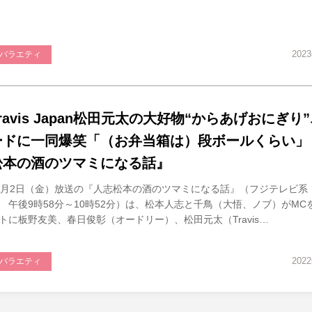
202
バラエティ
ravis Japan松田元太の大好物“からあげおにぎり
ードに一同爆笑「（お弁当箱は）段ボールくらい」
松本の酒のツマミになる話』
2月2日（金）放送の『人志松本の酒のツマミになる話』（フジテレビ系
 午後9時58分～10時52分）は、松本人志と千鳥（大悟、ノブ）がMC
トに板野友美、春日俊彰（オードリー）、松田元太（Travis…
202
バラエティ