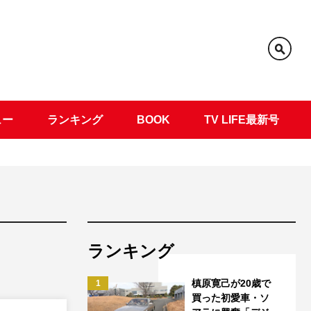
ュー
ランキング
BOOK
TV LIFE最新号
ランキング
槙原寛己が20歳で
1
買った初愛車・ソ