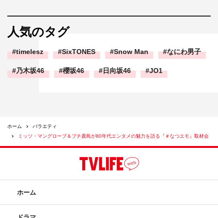
人気のタグ
timelesz
SixTONES
Snow Man
なにわ男子
乃木坂46
櫻坂46
日向坂46
JO1
ホーム
バラエティ
ミッツ・マングローブ＆プチ鹿島が80年代エンタメの魅力を語る『＃なつエモ』取材会
ホーム
ドラマ