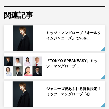
『＃なつエモ』では、プロレスから時事ネタまで幅広くカ
関連記事
バーするプチ鹿島、昭和のアイドル大好きなミッツ・マン
グローブ、元祖サブカル系アーティストの大槻ケンヂがア
イドルからオカルトまであらゆる番組を語り尽くす。その
ミッツ・マングローブ『オールタ
ほか、ゲストも登場し、当時のマル秘エピソードを語る。
イムジャニーズ』でV6を…
番組についてプチ鹿島は「仕事というよりは自宅で詳しい
仲間の方たちとワイワイ話していたら、あっという間に時
間が過ぎてしまったという、毎日こういう仕事だったらう
『TOKYO SPEAKEASY』ミッ
ツ・マングローブ…
れしいなというお仕事をさせていただきました」と。ミッ
ツは「テレビや芸能界の歴史やツッコミどころが楽しめる
番組だなと思っているので、楽しみにしていただけたら」
と語った。
ジャニーズ愛あふれる特番決定！
ミッツ・マングローブ「心…
自身の“なつエモ”だと思う番組は？という質問に、80年代
の超人気番組『ザ・ベストテン』『夜のヒットスタジオ』