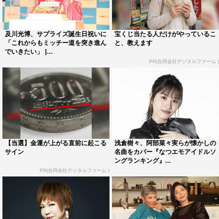
なかったので、ラジカセでテレビ番組、『ザ・ベストテ
ン』や『川口浩探検隊』も録音してました」とアナログ時
及川光博、サプライズ誕生日祝いに
宝くじ当たる人だけがやっているこ
代のエピソードを明かした。
「これからもミッチー道を突き進ん
と、教えます
でいきたい」 |...
ミッツは「小学校高学年から中学までイギリスに留学して
PR(合同会社デジタルファーム )
いたので、物理的にもタイムラグがあったので、日本の10
代が欲する情報がすごく枯渇していました」と。「数か月
遅れで届く『明星』とかが5000円ぐらいするのを、クラ
スのみんなでお金を出し合って１冊買って、穴が開くくら
い見ていた」と告白した。
【当選】金運が上がる直前に起こる
浅倉樹々、阿部菜々実らが懐かしの
最後にミッツは「テレビ局の垣根を超えて、いろんな番組
サイン
名曲をカバー『なつエモアイドルソ
を取り上げていて。マニアックな番組もあって、勉強にな
ングランキング』...
PR(合同会社デジタルファーム )
った番組もありました。知っている世代が見た時と、知ら
ない世代が見た時で抱く感情が違うのかもしれませんが、
ツッコミどころが満載だと思います」と番組の見どころを
語った。