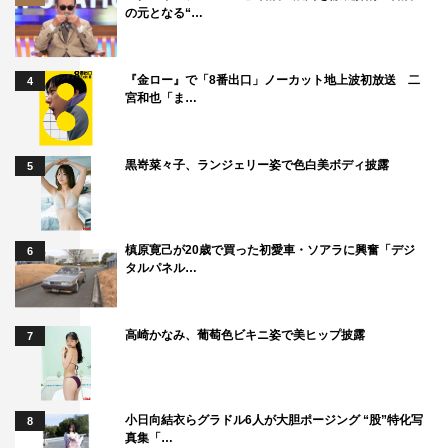
の元となる“…
『金ロー』で「8番出口」ノーカット地上波初放送 二
4
宮和也「ま…
黒嵜菜々子、ランジェリー姿で色白美ボディ披露
5
スカパー！なつエモ天国TV特別番組『＃なつエモ』（無
槙原寛己が20歳で買った初愛車・ソアラに興奮「デジ
6
料放送）
タルパネル…
2021年10月30日（土）、31日（日）後8・00～
高崎かなみ、葡萄色ビキニ姿で美ヒップ披露
7
出演者：プチ鹿島、ミッツ・マングローブ、大槻ケンヂほ
か
スカパー！なつエモ天国TV：
小日向結衣らグラドル6人が大胆ポージング “股”特化写
8
https://promo.skyperfecttv.co.jp/natsuemo/
真集「…