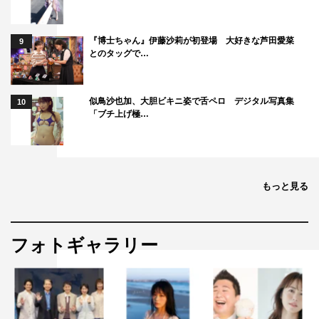
この記事の写真
『博士ちゃん』伊藤沙莉が初登場 大好きな芦田愛菜
9
とのタッグで…
似鳥沙也加、大胆ビキニ姿で舌ペロ デジタル写真集
10
「ブチ上げ極…
もっと見る
フォトギャラリー
ミッツ・マングローブ