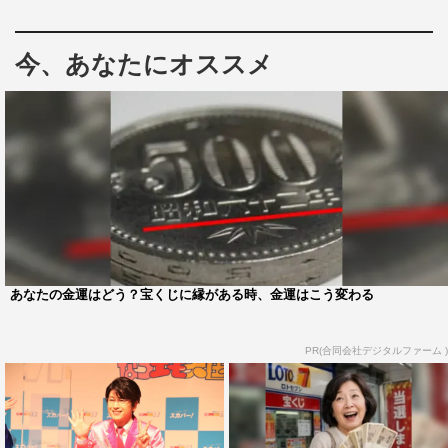
などの生放送音楽番組を挙げたミッツ。「どんなことが人
間の“なつエモ”の感情を刺激するかというと、不便だった
今、あなたにオススメ
からこそあった、ツッコミどころだったと思う。便利だと
表面がツルっとしすぎちゃって。感情の起伏も生まれにく
いのかな。便利と不便が共存していたのが、80年代かな」
と話した。
プチ鹿島は「“なつエモ”は実感として今きているんじゃな
いかと思っていて。複数のラジオ番組を持っているんです
けど、同時多発的に、『ザ・ベストテン』の話とか、80年
代の曲をかけるとSNSでの反響が大きかったりする」と
あなたの金運はどう？宝くじに縁がある時、金運はこう変わる
70～90年代が再燃していることを明かし、「堀ちえみさ
んが大好きだったので、『スチュワーデス物語』を真剣に
PR(合同会社デジタルファーム )
見て、次の日に学校で感想を話していた。（話すまでの）
熟成期間があった」としみじみ。
当時の思い出を問われると、プチ鹿島は「ビデオデッキが