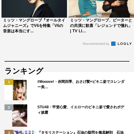
ミッツ・マングローブ『オールタイ
ミッツ・マングローブ、ピーターと
ムジャニーズ』でV6を特集「V6の
の共演に歓喜「レジェンドで憧れ」
音楽は本当にす...
| TV LI...
Recommended by
ランキング
#Mooove!・赤間四季、おさげ髪×ビキニ姿でスレンダ
1
ー美…
STU48・甲斐心愛、イエローのビキニ姿で愛されボデ
2
ィ披露
『タモリステーション』石油の疑問を徹底解剖 石油
3