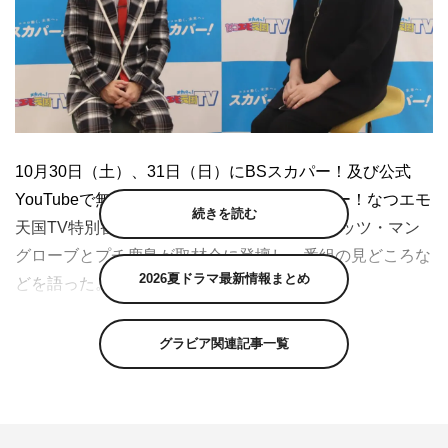
10月30日（土）、31日（日）にBSスカパー！及び公式
YouTubeで無料放送・無料配信されるスカパー！なつエモ
続きを読む
天国TV特別番組『＃なつエモ』に出演するミッツ・マン
グローブとプチ鹿島が取材会に登壇し、番組の見どころな
2026夏ドラマ最新情報まとめ
どを語った。
スカパー！では、「スカパー！なつエモ天国TV」と題し
グラビア関連記事一覧
て、11月1日（月）～7日（日）までお茶の間や学校、職
場でみんなが夢中になった歌番組・ドラマ・バラエティ・
映画・アニメ・ヒーロー等が大集結。懐かしくてエモ
い“なつエモ”な100以上の番組を大放出。