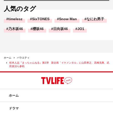
人気のタグ
timelesz
SixTONES
Snow Man
なにわ男子
乃木坂46
櫻坂46
日向坂46
JO1
ホーム
バラエティ
松本人志『まっちゃんねる』第2弾 新企画「イケメンタル」に山田孝之、高橋克典、武
田真治ら参戦
ホーム
ドラマ