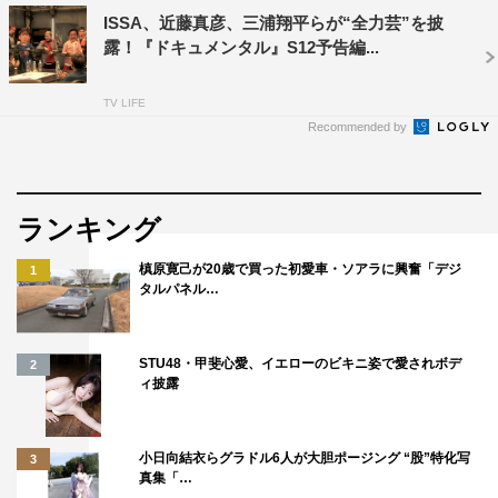
大悟
山田孝之
峯岸みなみ
ISSA、近藤真彦、三浦翔平らが“全力芸”を披
露！『ドキュメンタル』S12予告編...
島太星
木村昴
松本人志
TV LIFE
武田真治
浜口京子
神田愛花
Recommended by
菊地亜美
野呂佳代
鈴木奈々
ランキング
陣内智則
高橋克典
槙原寛己が20歳で買った初愛車・ソアラに興奮「デジ
1
タルパネル…
STU48・甲斐心愛、イエローのビキニ姿で愛されボデ
2
ィ披露
小日向結衣らグラドル6人が大胆ポージング “股”特化写
3
真集「…