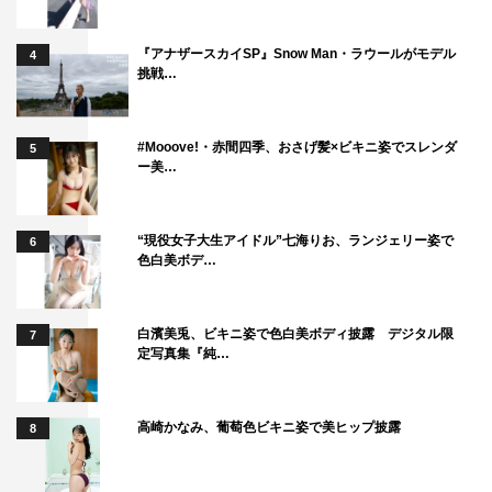
『アナザースカイSP』Snow Man・ラウールがモデル
4
挑戦…
#Mooove!・赤間四季、おさげ髪×ビキニ姿でスレンダ
5
ー美…
“現役女子大生アイドル”七海りお、ランジェリー姿で
6
色白美ボデ…
白濱美兎、ビキニ姿で色白美ボディ披露 デジタル限
7
定写真集『純…
高崎かなみ、葡萄色ビキニ姿で美ヒップ披露
8