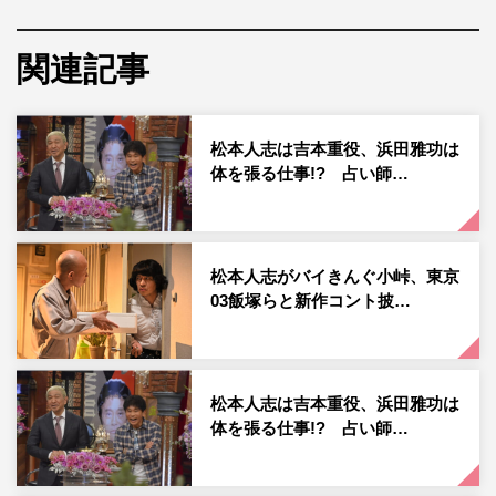
バル番組『HITOSHI MATSUMOTO Presents ドキュメン
タル』（2016年～／Amazonプライム・ビデオ）のフォー
関連記事
マットに則り、芸人ではなく“イケメン芸能人”たちが本気
の笑わせ合いバトルを繰り広げる。
松本人志は吉本重役、浜田雅功は
参戦するのは、山田孝之、高橋克典、武田真治、JOY、木
体を張る仕事!? 占い師…
村昴、北海道のボーイズユニット・NORDの島太星の6
人。世代もキャリアも異なる各界のイケメンたちが、おの
おのの持ち味を生かした戦術を駆使して熱戦を展開する。
松本人志がバイきんぐ小峠、東京
03飯塚らと新作コント披…
「女子メンタル」の第2回大会では、初回大会で健闘を見
せた浜口京子、ファーストサマーウイカが再戦に挑むほ
か、井上咲楽、神田愛花、菊地亜美、鈴木奈々、野呂佳
代、丸山桂里奈の6人が初エントリー。バラエティー界に
松本人志は吉本重役、浜田雅功は
体を張る仕事!? 占い師…
欠かせない存在である個性豊かな女性タレント8人が2代目
王者の座を懸けて名勝負を繰り広げる。