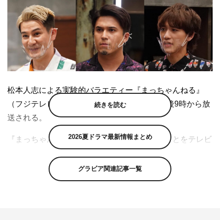
松本人志による実験的バラエティー『まっちゃんねる』
（フジテレビ系）の第2弾が、6月19日（土）後9時から放
続きを読む
送される。
2026夏ドラマ最新情報まとめ
『まっちゃんねる』は、松本が面白いと思うことをテレビ
で実験していく番組として、昨年秋に立ち上がった新バラ
エティー。第2弾となる今回は、前回好評を博した「女子
グラビア関連記事一覧
メンタル」の第2回大会と新企画「イケメンタル」を放送
する。
「イケメンタル」では、松本発案の密室笑わせ合いサバイ