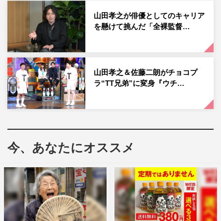
2つの戦いを別室で見届けるのは、主宰者の松本、陣内智
山田孝之が俳優としてのキャリア
則、大悟（千鳥）、峯岸みなみの4人。松本の解説コメン
を懸けて挑んだ「全裸監督…
トはもちろん、『ドキュメンタル』出場経験も持つ陣内＆
大悟の芸人ならではのコメント、そして、前回の「女子メ
ンタル」で見事優勝を飾った峯岸の応援コメントにも注目
山田孝之＆佐藤二朗がチョコプ
だ。
ラ“TT兄弟”に変身『ウチ…
収録後、松本は「今回は撮れ高がすごかった。隅から隅ま
でしっかり面白くなってるので、かなり期待値を上げて見
てもらっても、それを超えられると思う」とコメント。
「参加してくれた皆さんが、芸人の境界線を乗り越えてき
今、あなたにオススメ
たなと。我々芸人もうかうかしていられない」と満足げに
語った。
土曜プレミアム『まっちゃんねる』
フジテレビ系
2021年6月19日（土）後9時～11時10分