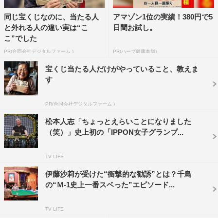
＜出演者＞
同じ宝くじなのに、当たる人
アマゾン1位の実績！380円で5
と外れる人の違い実は“こ
日間お試し。
松本人志
こ”でした
「イケメンタル」出場者
PR(合同会社デジタルファーム )
PR(ハーブ健康本舗)
木村昴、島太星（NORD）、JOY、高橋克典、武田真治、
宝くじ当たる人だけがやっていること、教えま
山田孝之
す
※五十音順
PR(合同会社デジタルファーム )
「女子メンタル」出場者
松本人志「ちょっとえらいことになりました
井上咲楽、神田愛花、菊地亜美、鈴木奈々、野呂佳代、浜
（笑）」史上初の「IPPON女子グランプ...
口京子、ファーストサマーウイカ、丸山桂里奈
※五十音順
TV LIFE
伊藤沙莉が受けた“衝撃的な勧誘”とは？千鳥
見届け人
の“Ｍ-1史上一番スベった”エピソード...
陣内智則、大悟（千鳥）、峯岸みなみ
この記事の写真
TV LIFE