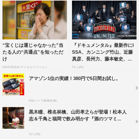
“宝くじは運じゃなかった”当
『ドキュメンタル』最新作にI
たる人の“共通点”を知っただ
SSA、カンニング竹山、近藤
け
真彦、長州力、藤本敏史、...
PR(合同会社デジタルファーム )
TV LIFE
アマゾン1位の実績！380円で5日間お試し。
PR(ハーブ健康本舗)
黒木瞳、椎名林檎、山田孝之らが登場！松本人
JOY
ファーストサマーウイカ
志＆千鳥と福岡で飲み明かす『酒のツマミ...
丸山桂里奈
井上咲楽
千鳥
TV LIFE