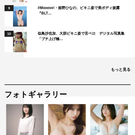
#Mooove!・姫野ひなの、ビキニ姿で美ボディ披露
9
『BLT…
似鳥沙也加、大胆ビキニ姿で舌ペロ デジタル写真集
10
「ブチ上げ極…
もっと見る
フォトギャラリー