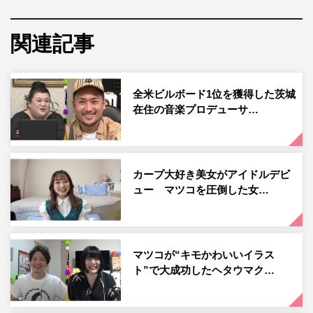
ス。「アイスってやめられないよね、アタシ夜中に知らな
いうちに食べてる時があるの。体が本当に求めてるんだと
関連記事
思う。アイスって心の安らぎにもつながっている食べ物だ
と思うのよ」とアイス愛トークが止まらない。
全米ビルボード1位を獲得した茨城
また、現在のアイスクリームにつながる松本の大学時代の
在住の音楽プロデューサ…
偏食エピソードに「それは知らなかったわ」と驚くマツ
コ。最後に実際に松本が作ったこだわりのアイスを試食す
る。
カープ大好き美女がアイドルデビ
ュー マツコを圧倒した女…
続いては、元サッカー日本代表の鈴木啓太さん。2000年
に18歳で浦和レッズに入団。スタミナに定評のあるミッド
フィルダーとして25歳の時に日本代表メンバーに初選出。
中村俊輔をはじめとする黄金世代と共に活躍し、6年前に
マツコが“キモかわいいイラス
ト”で大成功したヘタウマク…
34歳で現役を引退。その後、起業家に転身した。
その事業内容は、アスリートたちのうんちを集めて研究