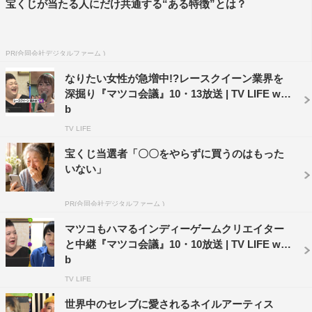
宝くじが当たる人にだけ共通する“ある特徴”とは？
PR(合同会社デジタルファーム )
なりたい女性が急増中!?レースクイーン業界を
深掘り『マツコ会議』10・13放送 | TV LIFE we
b
TV LIFE
宝くじ当選者「〇〇をやらずに買うのはもった
いない」
PR(合同会社デジタルファーム )
マツコもハマるインディーゲームクリエイター
と中継『マツコ会議』10・10放送 | TV LIFE we
b
TV LIFE
世界中のセレブに愛されるネイルアーティス