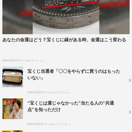
この記事の写真
あなたの金運はどう？宝くじに縁がある時、金運はこう変わる
PR(合同会社デジタルファーム )
宝くじ当選者「〇〇をやらずに買うのはもった
いない」
マツコ・デラックス
PR(合同会社デジタルファーム )
“宝くじは運じゃなかった”当たる人の“共通
点”を知っただけ
PR(合同会社デジタルファーム )