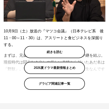
10月9日（土）放送の『マツコ会議』（日本テレビ系 後
11・00～11・30）は、アスリートと食ビジネスを深掘り
する。
続きを読む
まずは、元柔道金メダリストの松本薫さんと中継を結ぶ。
現役時代は闘志むき出しの厳しい表情から付いたあだ名は
2026夏ドラマ最新情報まとめ
「野獣」。現役引退後の記者会見で「第二の人生なんです
が…アイスクリームを作ります」と発言し話題になった。
グラビア関連記事一覧
現在でも、毎日お店に出勤してはアイスの製造から新商品
の開発まで全てをこなしているそう。早速「なかなかうま
いところに目をつけるわね…野獣っていうふうに思ったの
をスゴイ覚えてる」と思わずつぶやくマツコ・デラック