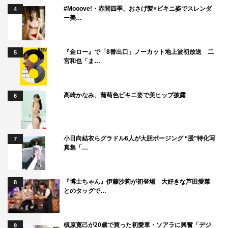
#Mooove!・赤間四季、おさげ髪×ビキニ姿でスレンダ
4
ー美…
『金ロー』で「8番出口」ノーカット地上波初放送 二
5
宮和也「ま…
高崎かなみ、葡萄色ビキニ姿で美ヒップ披露
6
小日向結衣らグラドル6人が大胆ポージング “股”特化写
7
真集「…
『博士ちゃん』伊藤沙莉が初登場 大好きな芦田愛菜
8
とのタッグで…
槙原寛己が20歳で買った初愛車・ソアラに興奮「デジ
9