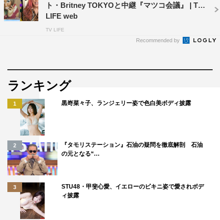
ト・Britney TOKYOと中継『マツコ会議』 | TV
LIFE web
TV LIFE
Recommended by
ランキング
黒嵜菜々子、ランジェリー姿で色白美ボディ披露
1
『タモリステーション』石油の疑問を徹底解剖 石油
2
の元となる“…
STU48・甲斐心愛、イエローのビキニ姿で愛されボデ
3
ィ披露