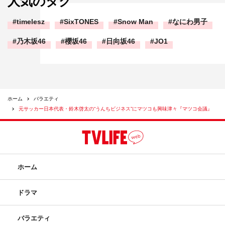
人気のタグ
timelesz
SixTONES
Snow Man
なにわ男子
乃木坂46
櫻坂46
日向坂46
JO1
ホーム
バラエティ
元サッカー日本代表・鈴木啓太の“うんちビジネス”にマツコも興味津々『マツコ会議』
ホーム
ドラマ
バラエティ