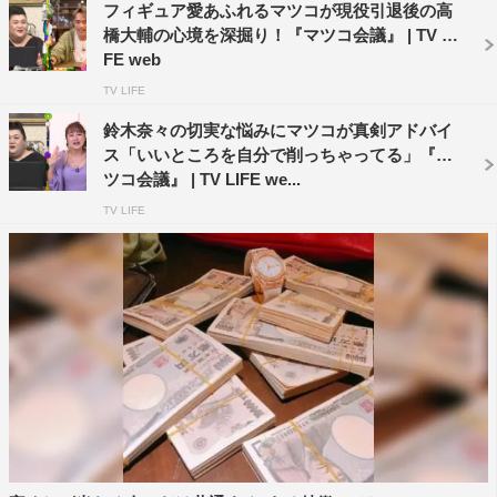
フィギュア愛あふれるマツコが現役引退後の高
橋大輔の心境を深掘り！『マツコ会議』 | TV LI
FE web
TV LIFE
鈴木奈々の切実な悩みにマツコが真剣アドバイ
ス「いいところを自分で削っちゃってる」『マ
ツコ会議』 | TV LIFE we...
TV LIFE