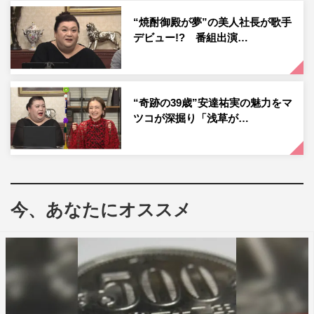
し、サプリメントや食材の開発をするというもの。早速マ
“焼酎御殿が夢”の美人社長が歌手
ツコは「実はね、これ成功されたらすごいことになる気が
デビュー!? 番組出演…
する」と興味津々。「腸内菌ってあいつらやばいのよ、ほ
んとは…それによって起こってる現象っていっぱいあるの
よ」とマツコが言うと、鈴木も「まさにおっしゃるとおり
“奇跡の39歳”安達祐実の魅力をマ
で…」と腸内細菌の働きに関して熱く語りだす。
ツコが深掘り「浅草が…
友人であるラグビー日本代表の松島幸太朗選手をはじめ、
これまでに750人以上のアスリートたちからうんちを採取
したという鈴木さん。マツコは「鈴木さんくらいじゃない
となかなかくれないわよ」「理にかなっていることをされ
今、あなたにオススメ
てる。医療も変わるわよ」とトップアスリートの第二の人
生を応援する。
『マツコ会議』
日本テレビ系
2021年10月9日（土）後11・00～11・30