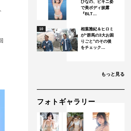
ひなの、ビキニ姿
で美ボディ披露
、
『BLT…
相葉雅紀＆ヒロミ
10
が“群馬の3大お困
回
りごと”のその後
をチェック…
もっと見る
フォトギャラリー