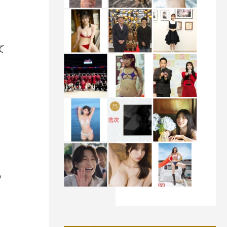
て
の
。