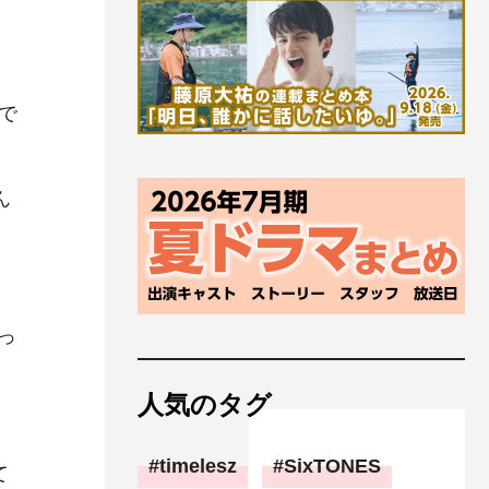
で
ん
っ
人気のタグ
timelesz
SixTONES
て