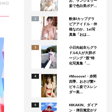
お、ランジェリー
月06日
姿で色白美ボデ…
軟体Iカップグラ
2
ビアアイドル・仲
根なのか、1st写
真集「おは…
小日向結衣らグラ
3
ドル6人が大胆ポ
ージング “股”特
化写真集「…
#Mooove!・赤間
4
四季、おさげ髪×
ビキニ姿でスレン
ダー美…
HIKAKIN、ダイア
5
ン・津田篤宏がド