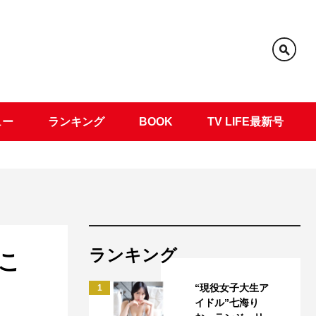
ュー
ランキング
BOOK
TV LIFE最新号
ランキング
こ
“現役女子大生ア
1
イドル”七海り