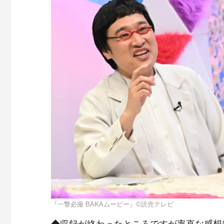
『一撃必撮 BAKAムービー』©読売テレビ