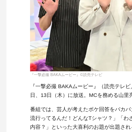
『一撃必撮 BAKAムービー』©読売テレビ
『一撃必撮 BAKAムービー』（読売テレビ
日、13日（木）に放送。MCを務める山
番組では、芸人が考えたボケ回答をバカバ
流行ってるんだ！どんなTシャツ？」「わ
内容？」といった大喜利のお題が出題され