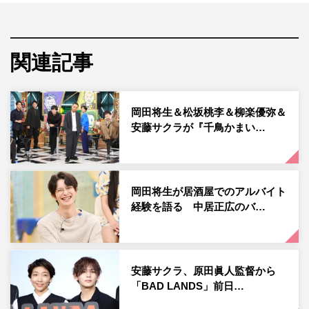
「風花ちゃんを好きになっちゃった」とデレデレ状態。ゴ
チメンバーそろってのディズニーロケに早くもメンバーは
大興奮。
関連記事
東京ディズニーリゾート®︎にまつわるトークでは、「ディ
ズニー大好き！」という増田貴久が、「一番喜んでもらえ
岡田将生＆松坂桃李＆柳楽優弥＆
る」と、ディズニーにまつわるあるモノを知り合いの誕生
安藤サクラが『千鳥かまい…
日にプレゼントしていると告白。安藤は、父・奥田瑛二、
母・安藤和津がディズニー好きということで、「家族みん
なで必ず行ってた」「父はディズニー来ると必ず泣いちゃ
岡田将生が居酒屋でのアルバイト
う」と家族のエピソードを語ると、矢部がかつてディズニ
経験を語る 中居正広のバ…
ートークで奥田に怒られたというエピソードを明かす。
一方、「家族でディズニーに行くのが夢」と宣言していた
岡村隆史は、ついに愛する家族とディズニーデビューした
安藤サクラ、原田眞人監督から
「BAD LANDS」前日…
ことを告白。その時に妻がとった意外な行動とは。