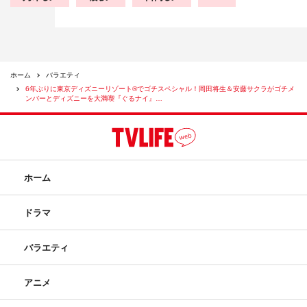
ホーム
バラエティ
6年ぶりに東京ディズニーリゾート®︎でゴチスペシャル！岡田将生＆安藤サクラがゴチメ
ンバーとディズニーを大満喫『ぐるナイ』…
ホーム
ドラマ
バラエティ
アニメ