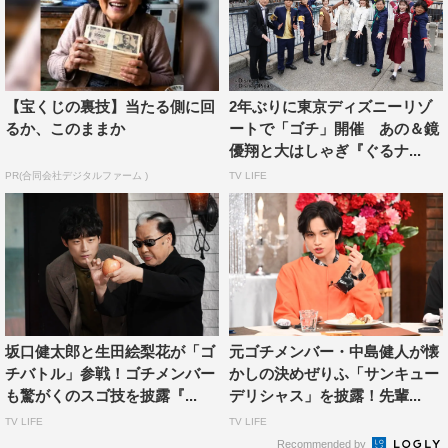
のルールに一同騒然。
また、ゴチバトルの最中になすなかにしが東京ディズニー
ランド®︎内を縦横無尽に移動し、中継で「なぁぜなぁ
ぜ
‘
？」クイズを出題。なすなかの見事なロケテクニック
【宝くじの裏技】当たる側に回
2年ぶりに東京ディズニーリゾ
るか、このままか
ートで「ゴチ」開催 あの＆鏡
や、パークにまつわる驚きの秘密に大いに盛り上がる。そ
優翔と大はしゃぎ『ぐるナ...
してクイズの正解者にはゴチの勝敗に関わる“特別なご褒
PR(合同会社デジタルファーム )
TV LIFE
美”が与えられると分かると、全員目の色を変え、「結構
デカいよ！」「『なぁぜなぁぜ？』をもっとくれ！」と必
死になる場面も。
他にも、ゴチメンバー全員で大人気の「ジャンボリミッキ
ー!」を踊ったり、安藤・増田・宮野が念願のパレードに
大興奮でノリノリダンスを踊ったりと、ひたすらディズニ
坂口健太郎と生田絵梨花が「ゴ
元ゴチメンバー・中島健人が懐
ーを満喫しまくりの2時間スペシャルとなっている。
チバトル」参戦！ゴチメンバー
かしの決めぜりふ「サンキュー
も驚がくのスゴ技を披露『...
デリシャス」を披露！先輩...
ゴチバトルの舞台は、西洋料理とアジア料理を融合させた
TV LIFE
TV LIFE
創作料理が人気の東京ディズニーランド®︎ホテルのレスト
Recommended by