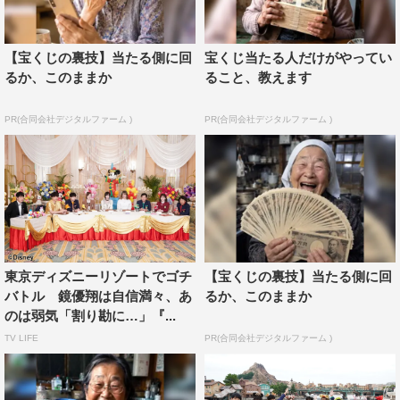
【宝くじの裏技】当たる側に回
宝くじ当たる人だけがやってい
るか、このままか
ること、教えます
PR(合同会社デジタルファーム )
PR(合同会社デジタルファーム )
『ぐるぐるナインティナイン2時間SP』©日本テレビ
東京ディズニーリゾートでゴチ
【宝くじの裏技】当たる側に回
スペシャルメニューを賭けたゲームは、2チームに分かれ
バトル 鏡優翔は自信満々、あ
るか、このままか
てアトラクション「美女と野獣“魔法のものがたり”」をた
のは弱気「割り勘に…」『...
だ楽しむだけという意外なルール。その言葉通り、アトラ
TV LIFE
PR(合同会社デジタルファーム )
クションで歓声を上げたり、安藤と宮野真守は歌い始めた
りと全員大はしゃぎ。しかし終了後に明かされたもう1つ