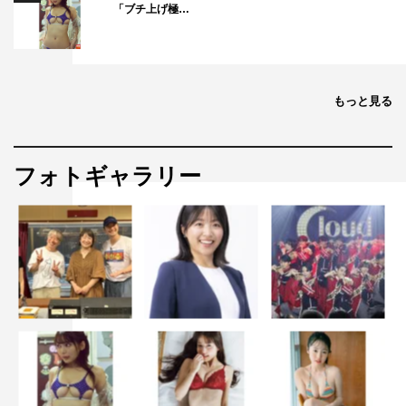
「ブチ上げ極…
増田貴久（NEWS）、宮野真守、盛山晋太郎（見取り
図）、小芝風花
VIPチャレンジャー：岡田将生、安藤サクラ
ゲスト：なすなかにし
もっと見る
番組公式HP：
https://www.ntv.co.jp/gurunai/
番組公式X（旧 Twitter）： @guru99_ntv
フォトギャラリー
©日本テレビ