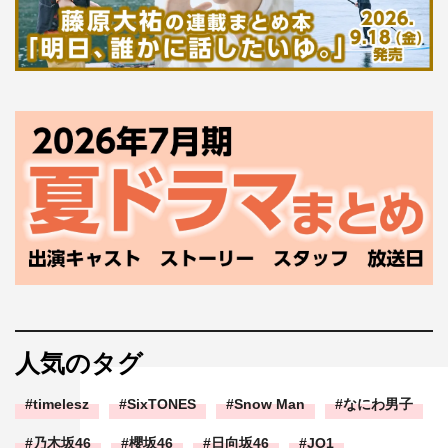
人気のタグ
timelesz
SixTONES
Snow Man
なにわ男子
乃木坂46
櫻坂46
日向坂46
JO1