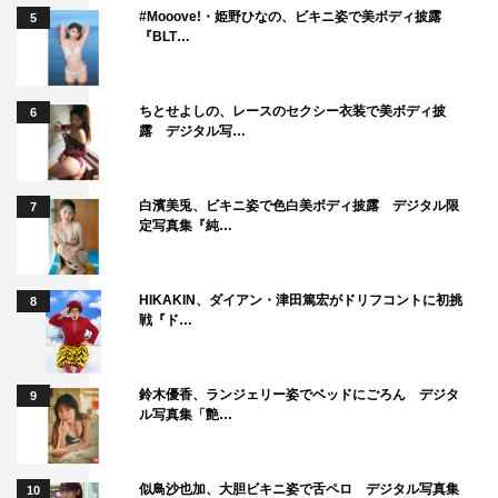
#Mooove!・姫野ひなの、ビキニ姿で美ボディ披露
5
『BLT…
ちとせよしの、レースのセクシー衣装で美ボディ披
6
露 デジタル写…
白濱美兎、ビキニ姿で色白美ボディ披露 デジタル限
7
『ぐるぐるナインティナイン2時間SP』©日本テレビ
定写真集『純…
番組情報
HIKAKIN、ダイアン・津田篤宏がドリフコントに初挑
8
戦『ド…
『ぐるぐるナインティナイン2時間SP』
日本テレビ系
2023年10月12日（木）午後7時～9時
鈴木優香、ランジェリー姿でベッドにごろん デジタ
9
ル写真集「艶…
出演者：ナインティナイン（岡村隆史、矢部浩之）
似鳥沙也加、大胆ビキニ姿で舌ペロ デジタル写真集
■ゴチになります！24
10