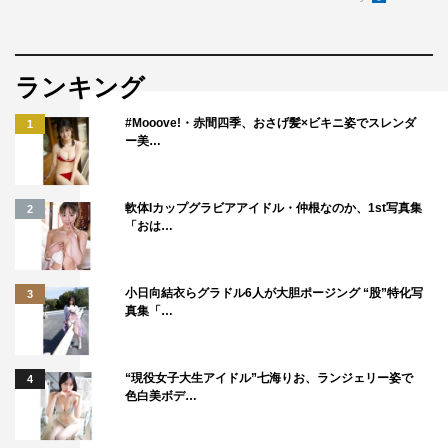
ラン「CANNA」。設定金額は高額の2万5000円。今回も
おなじみの視聴者プレゼントルーレットが登場。ルーレッ
トの出目次第で高額のおみや自腹が待ち受けているが、こ
ランキング
れが後々結果発表をかき回す思わぬ伏兵に。
#Mooove!・赤間四季、おさげ髪×ビキニ姿でスレンダ
1
ー美…
一方、現在クビレースの最下位を争っているナイナイの2
人。大精算まで今回を入れて残すところ6戦となり、もう
負けられない状態。気になる結果発表は…。東京ディズニ
軟体Iカップグラビアアイドル・仲根なのか、1st写真集
2
「おは…
ーリゾート40周年を記念して始まったパレードや人気アト
ラクション、東京ディズニーリゾートにまつわるクイズ
に、ディズニーキャラクターをあしらったかわいくておい
小日向結衣らグラドル6人が大胆ポージング “股”特化写
3
真集「…
しい料理の数々も登場する。
“現役女子大生アイドル”七海りお、ランジェリー姿で
4
色白美ボデ…