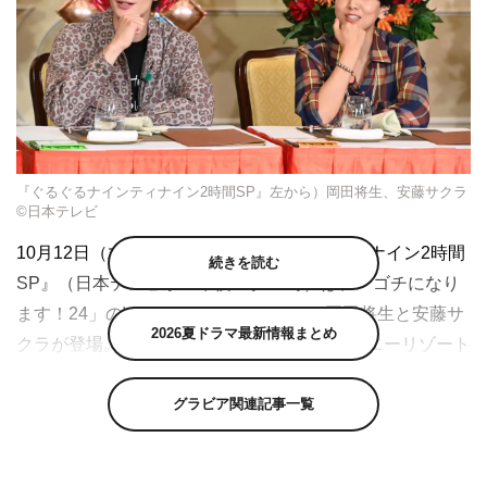
『ぐるぐるナインティナイン2時間SP』左から）岡田将生、安藤サクラ
©日本テレビ
10月12日（木）放送の『ぐるぐるナインティナイン2時間
続きを読む
SP』（日本テレビ系 午後7時～9時）は、「ゴチになり
ます！24」のVIPチャレンジャーとして岡田将生と安藤サ
2026夏ドラマ最新情報まとめ
クラが登場。今年40周年を迎えた東京ディズニーリゾート
®︎で6年ぶりのゴチ2時間スペシャルを送る。
グラビア関連記事一覧
いきなり2人1組でアトラクション「ベイマックスのハッピ
ーライド」に乗りこんで、ゴチバトルが開幕。「デートみ
たい」とはしゃぐ小芝風花に、同乗していた矢部浩之は