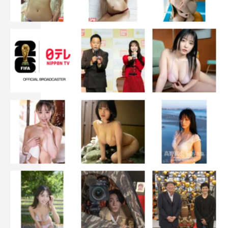
ナインティナイン
なすなかにし
増田貴久
安藤サクラ
宮野真守
小芝風花
岡田将生
盛山晋太郎