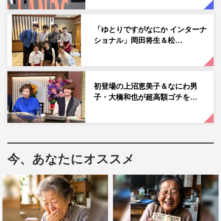
続いて、安藤が「ずっと気になっていた」という“4スタン
ス理論”の考案者が登場。同理論が提唱する人によって違
「ゆとりですがなにか インターナ
う重心の位置の4つのタイプのうち、一体どのタイプなの
ショナル」岡田将生＆松…
か、安藤・岡田・盛山晋太郎・岡村が診断テストを受ける
と、「立てない！ なんで!?」と人体の不思議な仕組みに
全員パニックに。
初登場の上沼恵美子＆なにわ男
子・大橋和也が超高額ゴチを…
そして、安藤がハマっている頭皮のマッサージを安藤が盛
山に試すと、「めっちゃ痛い！」と悶絶。さらに、岡田が
「この人、明日死ぬかもしれない」と感じたという、安藤
の独特すぎる全身ストレッチ術を特別公開で一同大爆笑。
一方、岡田が今ハマっているのは「だるまさんが転ん
今、あなたにオススメ
だ」。親戚の子どもたちと遊んで楽しかったということ
で、ゴチメンバーと本気の「アニマルだるまさんが転ん
だ」対決を行う。