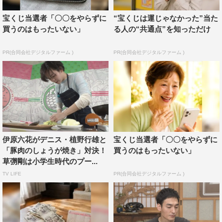
に。スタジオには、青果店を営む芸人・土肥ポン太がおす
宝くじ当選者「〇〇をやらずに
“宝くじは運じゃなかった”当た
すめする大福に合うフルーツがずらり。シャインマスカッ
買うのはもったいない」
る人の“共通点”を知っただけ
トをはじめ豪華なブランドフルーツが用意されるが、もち
PR(合同会社デジタルファーム )
PR(合同会社デジタルファーム )
ろん簡単に選べるわけもなく、3人はゲームに挑戦し、勝
った人から好きなフルーツを取っていく。どんぐりで作っ
たコマや羽子板での対決に子どものようにはしゃぐ3人、
果たして誰が勝つのか。
それぞれ3種類のフルーツを手に入れたものの、これをど
うやって餅に包むのか。そこで、東京にある「いちご大福
伊原六花がデニス・植野行雄と
宝くじ当選者「〇〇をやらずに
の超人気店」に1日弟子入りしたデニス・植野行雄が登
「豚肉のしょうが焼き」対決！
買うのはもったいない」
場。絶品大福の作り方を伝授するため、草彅・やすともの
草彅剛は小学生時代のプー...
元にやってきて直接指導するが、なんとド緊張のあまり、
TV LIFE
PR(合同会社デジタルファーム )
植野はとんでもないハプニングを起こしてしまう。なんと
か自分たちでついた餅に好きなフルーツを入れて完成した
フルーツ大福。果たしてその味は。