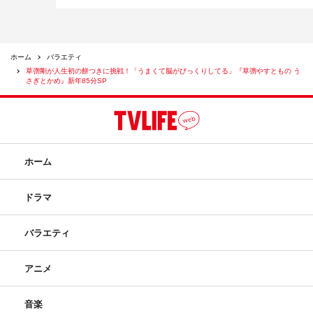
ホーム
バラエティ
草彅剛が人生初の餅つきに挑戦！「うまくて脳がびっくりしてる」『草彅やすともの う
さぎとかめ』新年85分SP
©読売テレビ
ホーム
ドラマ
ミルクボーイ
植野行雄
バラエティ
海原やすよ ともこ
草彅剛
薄幸
アニメ
音楽