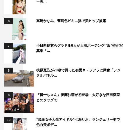
ー美…
(スタッフに向かって) めっちゃうまいですよ！ みんなも
食べてみて、ほんとびっくりするから！ 僕、普段甘いも
のをあんまり食べないから、餅とあんこが合わさったもの
高崎かなみ、葡萄色ビキニ姿で美ヒップ披露
6
がこんなにうまいんだって…。しかもそれがつきたての餅
だから。めっちゃうまくて、脳がびっくりしてんのよ
（笑）。
小日向結衣らグラドル6人が大胆ポージング “股”特化写
7
真集「…
やすよ：草彅さんって何十年もいろんなロケしてて、いろ
んなことしてるのに、それでも新鮮やったんですね。今回
槙原寛己が20歳で買った初愛車・ソアラに興奮「デジ
8
はあずきも自分の加減で作れるものでしたし。
タルパネル…
ともこ：「こうやったら時短でできるんや」とか、勉強に
なりましたよね。
『博士ちゃん』伊藤沙莉が初登場 大好きな芦田愛菜
9
とのタッグで…
草彅：こんなのあったら毎日食べちゃうよね。だから、こ
れから僕は餅をどうしようかなと。当分番組でもやらない
“現役女子大生アイドル”七海りお、ランジェリー姿で
10
だろうから、本当に臼を買おうかなと思って…。
色白美ボデ…