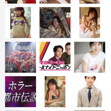
草彅：僕は、やすちゃんとともちゃんをね…なんて言うの
かな、いろいろ暴きたいよね、2人のことを。
やすとも：（爆笑）。
草彅：正直、最初は僕がやすともを知らなかったからね。
だけど2年もすると徐々に周りの話も聞くようになるじゃ
ない？「やすともヤバい！ 大阪で超人気なんだ！」っ
て。
やすとも：そんなことないですよ！（笑）
草彅：僕が受けた印象だと、やっぱ『うさかめ』が一番お
となしいのかな？ と思って。それは悪い意味じゃないん
だけど、今年はなんか2人をひっかき回したいね（笑）。
ともこ：でも、『うさかめ』が一番ナチュラルに楽しくで