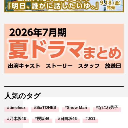
2024年1月7日（日）午後0時35分～2時
MC：草彅剛、海原やすよ ともこ
スタジオ出演：ミルクボーイ、植野行雄（デニス）
VTR出演：薄幸（納言）
人気のタグ
timelesz
SixTONES
Snow Man
なにわ男子
乃木坂46
櫻坂46
日向坂46
JO1