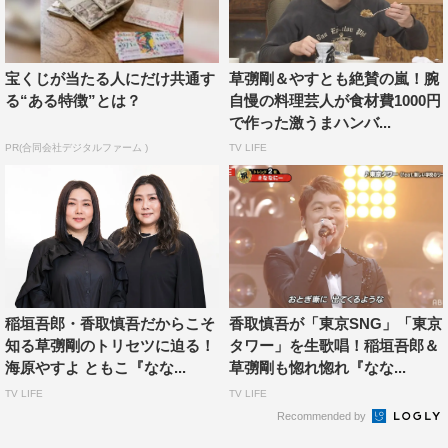
草彅とやすともの収録後コメントは下記に掲載。
草彅剛＆海原やすよ ともこ 収録後コメント
宝くじが当たる人にだけ共通す
草彅剛＆やすとも絶賛の嵐！腕
る“ある特徴”とは？
自慢の料理芸人が食材費1000円
で作った激うまハンバ...
PR(合同会社デジタルファーム )
TV LIFE
稲垣吾郎・香取慎吾だからこそ
香取慎吾が「東京SNG」「東京
知る草彅剛のトリセツに迫る！
タワー」を生歌唱！稲垣吾郎＆
海原やすよ ともこ『なな...
草彅剛も惚れ惚れ『なな...
TV LIFE
TV LIFE
『草彅やすともの うさぎとかめ』左から）草彅剛、海原やすよ ともこ
Recommended by
©読売テレビ