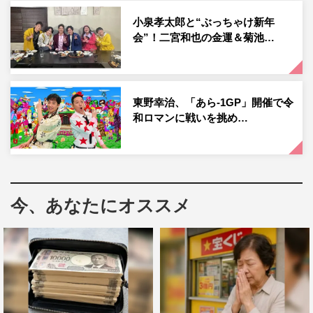
小泉孝太郎と“ぶっちゃけ新年
会”！二宮和也の金運＆菊池…
東野幸治、「あら-1GP」開催で令
和ロマンに戦いを挑め…
『草彅やすともの うさぎとかめ』草彅剛©読売テレビ
今回はさらに、つきたての餅を使って1から「フルーツ大
福」を作ることに。大福に欠かせないものといえばあんこ
今、あなたにオススメ
だが、作るとなると手間がかかる。そこで事前に納言・薄
幸が草彅＆やすとものために1週間かけて超簡単で失敗し
ないあんこの作り方を徹底調査。ネット上のマユツバ情報
を駆使して、絶品あんこの時短レシピを探り出す。
幸が突き止めた方法で作ったあんこが用意され、続いて草
彅・やすともが大福に入れるフルーツを選んでいくこと