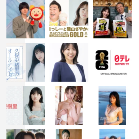
きてるかなとは思うんですけどね。他の番組だとだんだん
先輩もいなくなって、後輩と一緒に出ることが多いので。
いい緊張感と、振り幅で『うさかめ』は余計に楽しいんで
す。
草彅：今年はいろいろチャレンジしたいね。三味線を3人
でやるとか。
ともこ：草彅さんはギターやってください！
草彅：じゃあギターと三味線でコラボやろうよ。それで曲
を作ったらいいんじゃない？
ともこ：草彅さんは激しく弾いたとしても、三味線の方は
目立つけどちょっとだけの簡単なものでお願いします。
草彅：2023年も初めてギターでレコーディングしたし
ね。2024年もいろいろやろうよ！