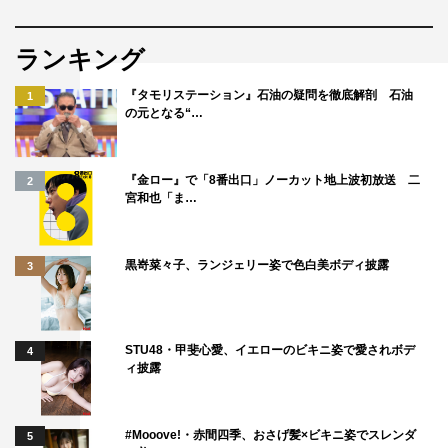
◆今回の収録はいかがでしたか？
ランキング
やすよ：いつもの感じでいろいろと脱線しましたね
（笑）。
『タモリステーション』石油の疑問を徹底解剖 石油
1
の元となる“…
ともこ：スペシャルだからって思われるかもしれないです
けど、通常回でも何か作るとムキになって収録が長くなっ
『金ロー』で「8番出口」ノーカット地上波初放送 二
2
たりしますもんね。
宮和也「ま…
草彅：そう、だから普段と変わらなかったですね。でも僕
は本当にずっと餅つきがやりたかったから楽しかった！
黒嵜菜々子、ランジェリー姿で色白美ボディ披露
3
なかなかできる機会もないし、わーわー言いながら餅つき
してるのが番組になっちゃうっていうのも素晴らしいなっ
ていうか（笑）。ついた餅はうまかったね～！
STU48・甲斐心愛、イエローのビキニ姿で愛されボデ
4
ィ披露
やすとも：おいしかったですよね！
草彅：とにかく餅がうまいっていうのが、びっくりした。
#Mooove!・赤間四季、おさげ髪×ビキニ姿でスレンダ
5