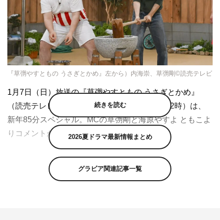
『草彅やすともの うさぎとかめ』左から）内海崇、草彅剛©読売テレビ
1月7日（日）放送の『草彅やすともの うさぎとかめ』
続きを読む
（読売テレビ／関西ローカル 午後0時35分～2時）は、
新年85分スペシャル。MCの草彅剛と海原やすよ ともこよ
りコメントが到着した。
2026夏ドラマ最新情報まとめ
2024年最初の放送は、新春記念の“おめでたい企画”からス
タート。以前からたびたび「餅つきがしたい」と言ってい
グラビア関連記事一覧
た草彅とやすとものため、本格的な餅つきセットを用意。
ミルクボーイと共に“本格餅つき”に挑戦する。念願がかな
った草彅は「きたきたきた！！ 最高！」と大喜び。