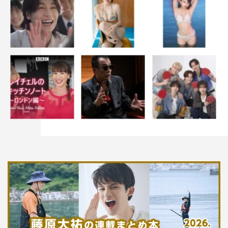
『草彅やすともの うさぎとかめ』©読売テレビ
番組情報
『草彅やすともの うさぎとかめ』新年85分SP
読売テレビ／関西ローカル