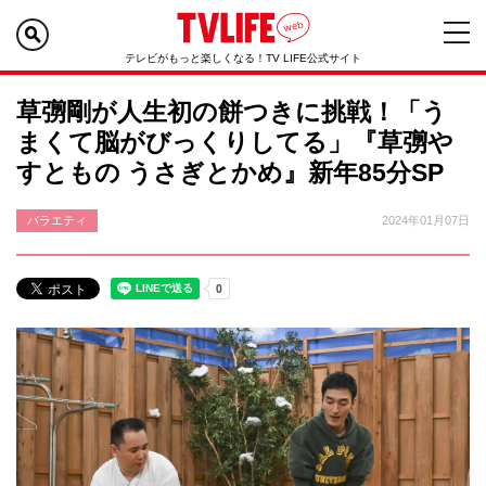
テレビがもっと楽しくなる！TV LIFE公式サイト
草彅剛が人生初の餅つきに挑戦！「う
まくて脳がびっくりしてる」『草彅や
すともの うさぎとかめ』新年85分SP
バラエティ
2024年01月07日