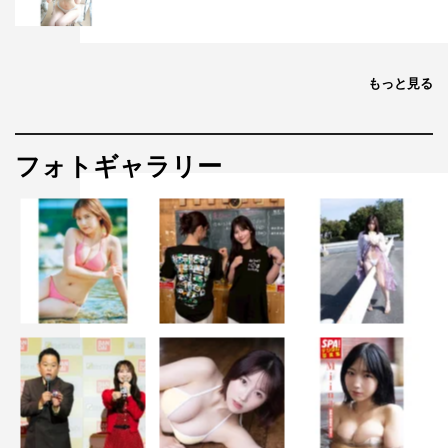
やすよ：臼やと大変やから、今度番組で、ちゃんとついた
餅みたいになる実験をしてみるとか。
もっと見る
草彅：それいいかもしんないね！ 餅つきもできたし、
2024年もいい感じになりそうです。
フォトギャラリー
◆2024年の『うさかめ』での目標、抱負をお願いしま
す。
ともこ：私はうさぎとかめのように、ゆっくり周りを見な
がら、しっかり飛び上がりたいと思います。ちゃんと今年
はめちゃくちゃ周りも見ます。
やすよ：番組スタートから1年目は3人で初めてのタッグだ
ったのでバーッて走って、本当に早かったんです。2年目
はいよいよこの感じかな～ってつかめたので、3年目の
2024年はもっといろんなものを見ながら、またいろんな
ことにチャレンジできるかなって感じですね。