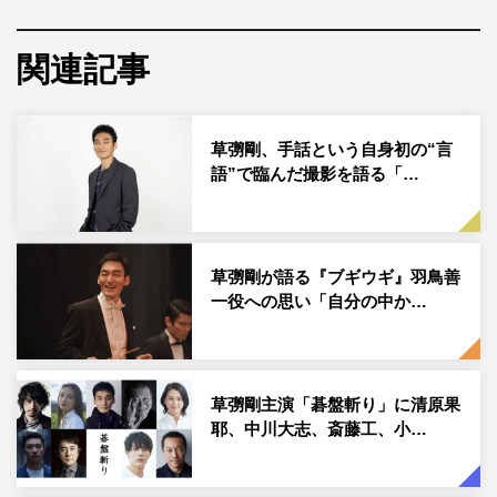
早速、餅つき名人のVTRを参考に、草彅、やすとも、ミル
クボーイ（駒場孝、内海崇）も実際に餅をついてみること
関連記事
に。きねを振る役、臼の餅をこねる役、きねに水を付ける
役と役割分担し、ときどき役を交代しながらつき方を試行
草彅剛、手話という自身初の“言
錯誤するが…。最後は仕上げに草彅が力いっぱいきねを振
語”で臨んだ撮影を語る「…
るい、「いや～、初めて餅ついたわ！ 楽しかった！」と
大満足。
まずはできたての餅を何も付けずにそのまま試食すると、
草彅剛が語る『ブギウギ』羽鳥善
想像をはるかに超えるおいしさに一同は「うまいね～！」
一役への思い「自分の中か…
「めっちゃモチモチ」「全然違う」と騒然。きな粉も加え
て「めっちゃうまい！」と感激した草彅はお代わりも。
草彅剛主演「碁盤斬り」に清原果
耶、中川大志、斎藤工、小…