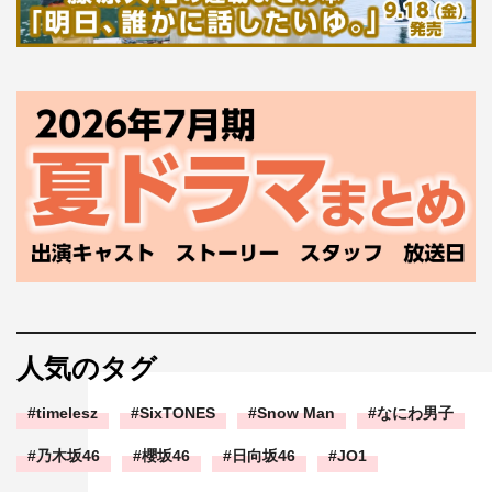
人気のタグ
timelesz
SixTONES
Snow Man
なにわ男子
乃木坂46
櫻坂46
日向坂46
JO1