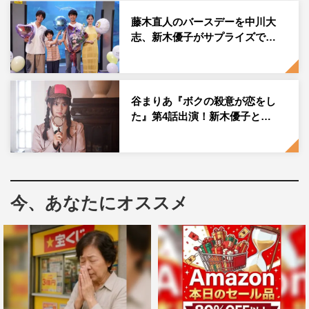
（中尾明慶）、詩織（水野美紀）といったクセの強いキャ
藤木直人のバースデーを中川大
ラクターたちのスタンプもラインナップされている。
志、新木優子がサプライズで…
『ボクの殺意が恋をした』ボイス付きLINEスタンプ
利用料金：250円（税込み）、もしくは100コイン
（Android端末、iOS端末のみ）
谷まりあ『ボクの殺意が恋をし
た』第4話出演！新木優子と…
1セット数：ボイス付き24点セット
提供開始日：2021年8月12日（木）
販売ページリンク：
https://line.me/S/sticker/24116
『ボクの殺意が恋をした』
今、あなたにオススメ
日本テレビ系
毎週日曜 後10・30～11・25