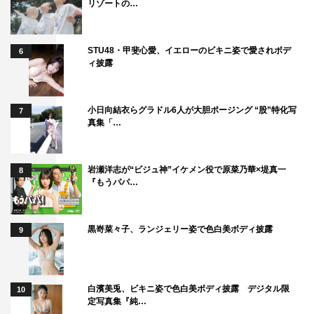
リゾートの…
STU48・甲斐心愛、イエローのビキニ姿で愛されボデ
6
ィ披露
小日向結衣らグラドル6人が大胆ポージング “股”特化写
7
真集「…
岩瀬洋志が“ビジュ神”イケメン役で原菜乃華×堤真一
8
『もうパパ…
黒嵜菜々子、ランジェリー姿で色白美ボディ披露
9
白濱美兎、ビキニ姿で色白美ボディ披露 デジタル限
10
定写真集『純…