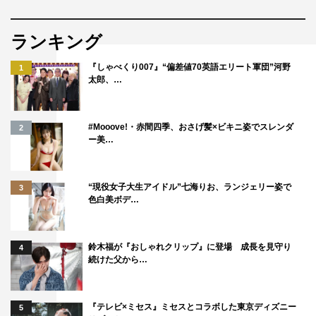
ランキング
『しゃべくり007』“偏差値70英語エリート軍団”河野
1
太郎、…
#Mooove!・赤間四季、おさげ髪×ビキニ姿でスレンダ
2
ー美…
“現役女子大生アイドル”七海りお、ランジェリー姿で
3
色白美ボデ…
鈴木福が『おしゃれクリップ』に登場 成長を見守り
4
続けた父から…
『テレビ×ミセス』ミセスとコラボした東京ディズニー
5