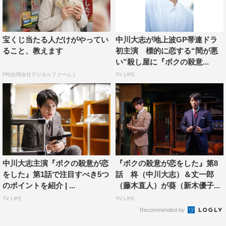
宝くじ当たる人だけがやってい
中川大志が地上波GP帯連ドラ
ること、教えます
初主演 標的に恋する“間が悪
い”殺し屋に『ボクの殺意...
PR(合同会社デジタルファーム )
TV LIFE
中川大志主演『ボクの殺意が恋
『ボクの殺意が恋をした』第8
をした』第1話で注目すべき5つ
話 柊（中川大志）＆丈一郎
のポイントを紹介 | ...
（藤木直人）が葵（新木優子...
TV LIFE
TV LIFE
Recommended by