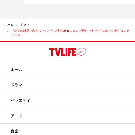
ホーム
ドラマ
『ボクの殺意が恋をした』ボイス付きLINEスタンプ発売 柊（中川大志）の胸キュンせ
りふも
ホーム
ドラマ
バラエティ
アニメ
音楽