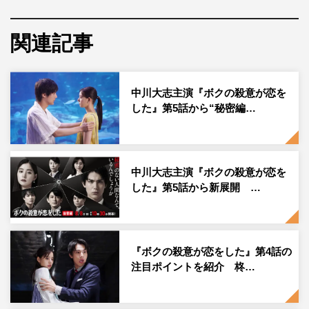
『ボクの殺意が恋をした』ボイス付きLINEスタンプ
関連記事
中川大志主演ドラマ『ボクの殺意が恋をした』（日本テレ
ビ系）のボイス付きLINEスタンプが8月12日（木）に発売
中川大志主演『ボクの殺意が恋を
される。
した』第5話から“秘密編…
『ボクの殺意が恋をした』は、最高に“間が悪い”殺し屋
が、標的（ターゲット）を殺すどころか守り、恋をしてし
まう、殺意と恋が入り混じるスリリング・ラブコメディ。
中川大志主演『ボクの殺意が恋を
した』第5話から新展開 …
ボイス付きLINEスタンプには、柊（中川）の胸キュンせ
りふ「俺から目を離さないで！」のほか、柊と葵（新木優
子）の「約束だよ！」スタンプ、“デスプリンス”こと流星
（鈴木伸之）の「ビューティフル」「おやすみ、デス」の
『ボクの殺意が恋をした』第4話の
注目ポイントを紹介 柊…
スタンプなど、ドラマで登場した名ぜりふが勢ぞろい。
他にも、丈一郎（藤木直人）、千景（田中みな実）、風岡