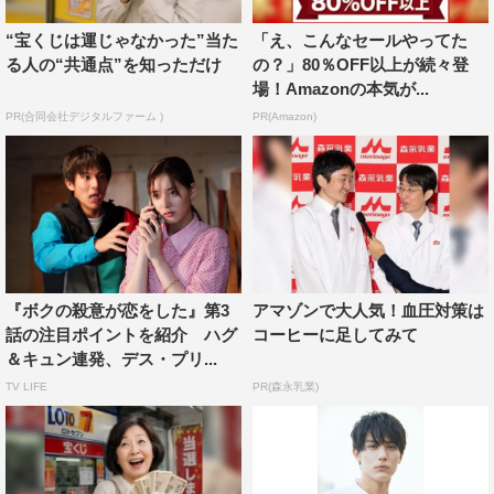
“宝くじは運じゃなかった”当た
「え、こんなセールやってた
る人の“共通点”を知っただけ
の？」80％OFF以上が続々登
ボクの殺意が恋をした
中尾明慶
場！Amazonの本気が...
PR(合同会社デジタルファーム )
PR(Amazon)
中川大志
新木優子
水野美紀
田中みな実
藤木直人
鈴木伸之
『ボクの殺意が恋をした』第3
アマゾンで大人気！血圧対策は
話の注目ポイントを紹介 ハグ
コーヒーに足してみて
＆キュン連発、デス・プリ...
TV LIFE
PR(森永乳業)