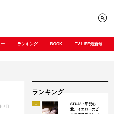
ュー
ランキング
BOOK
TV LIFE最新号
ランキング
STU48・甲斐心
1
月01日
愛、イエローのビ