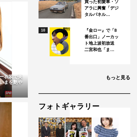
買った初愛車・ソ
アラに興奮「デジ
タルパネル…
『金ロー』で「8
10
番出口」ノーカッ
ト地上波初放送
二宮和也「ま…
ー衣装で美
もっと見る
いまを艶や
フォトギャラリー