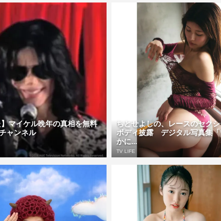
た】マイケル晩年の真相を無料
ちとせよしの、レースのセクシ
Rチャンネル
ボディ披露 デジタル写真集「
かに...
TV LIFE