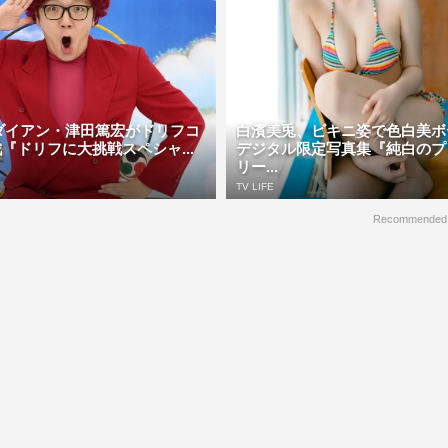
N、ダイアン・津田篤宏がドリフコ
白濱美兎、ビキニ姿で色白美
『ドリフに大挑戦スペシャ...
デジタル限定写真集『純白のプ
リー...
TV LIFE
Recommended