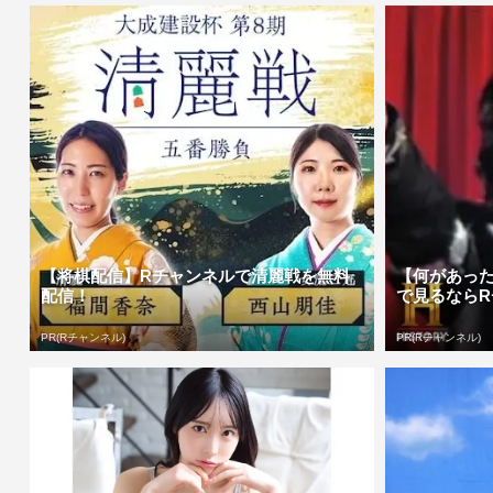
【将棋配信】Rチャンネルで清麗戦を無料
【何があっ
配信！
で見るなら
PR(Rチャンネル)
PR(Rチャンネル)