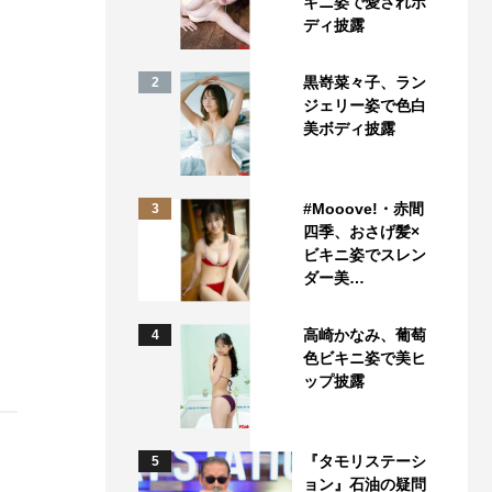
キニ姿で愛されボ
ディ披露
黒嵜菜々子、ラン
2
ジェリー姿で色白
美ボディ披露
#Mooove!・赤間
3
四季、おさげ髪×
ビキニ姿でスレン
ダー美…
高崎かなみ、葡萄
4
色ビキニ姿で美ヒ
ップ披露
『タモリステーシ
5
ョン』石油の疑問