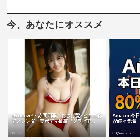
今、あなたにオススメ
#Mooove!・赤間四季、おさげ髪×ビキニ姿
Amazon今
でスレンダー美ボディ披露『グラビア...
が続々登場
TV LIFE
PR(Amazon)