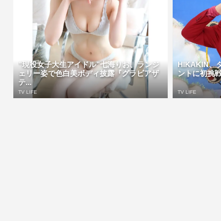
”現役女子大生アイドル”七海りお、ランジ
HIKAKI
ェリー姿で色白美ボディ披露『グラビアザ
ントに初挑戦
テ...
TV LIFE
TV LIFE