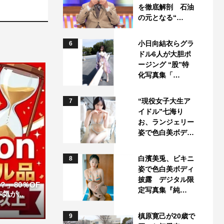
を徹底解剖 石油
の元となる“…
小日向結衣らグラ
6
ドル6人が大胆ポ
ージング “股”特
化写真集「…
“現役女子大生ア
7
イドル”七海り
お、ランジェリー
姿で色白美ボデ…
白濱美兎、ビキニ
8
姿で色白美ボディ
披露 デジタル限
」80％OF
定写真集『純…
が...
槙原寛己が20歳で
9