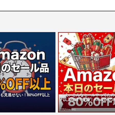
日も見逃せない！80%OFF以上
「え、こんなセールやってたの？
F以上が続々登場！Amazonの本気
PR(Amazon)