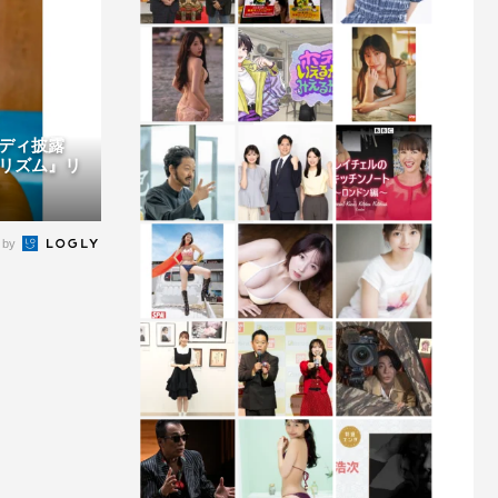
ボディ披露
リズム』リ
 by