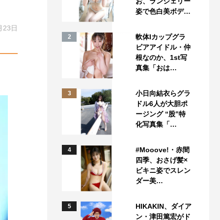
お、ランジェリー
姿で色白美ボデ…
月23日
軟体Iカップグラ
2
ビアアイドル・仲
根なのか、1st写
真集「おは…
小日向結衣らグラ
3
ドル6人が大胆ポ
ージング “股”特
化写真集「…
#Mooove!・赤間
4
四季、おさげ髪×
ビキニ姿でスレン
ダー美…
HIKAKIN、ダイア
5
ン・津田篤宏がド