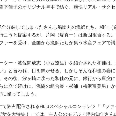
森下佳子のオリジナル脚本で紡ぐ、爽快リアル・サクセ
完全分裂してしまったさんし船団丸の漁師たち。和佳（
行こうと提案するが、片岡（堤真一）は断固拒否する。
ファーを受け、全国から漁師たちが集う水産フェアで講
ーター・波佐間成志（小西遼生）を紹介された和佳は、
い」と言われ、目を輝かせる。しかしそんな和佳の姿に
。その後、汐ヶ崎に戻った和佳の元に、銀行から唐突に
らに立て続けに、漁協の組合長・杉浦（梅沢富美男）か
”に陥ってしまう。
uにて独占配信されるHuluスペシャルコンテンツ「『ファ
実話“を大特集！」では、主人公のモデル・坪内知佳さん