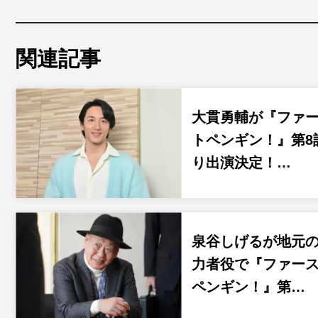
関連記事
大貫勇輔が『ファ
トペンギン！』第8
り出演決定！…
泉谷しげるが地元
力者役で『ファー
ペンギン！』第…