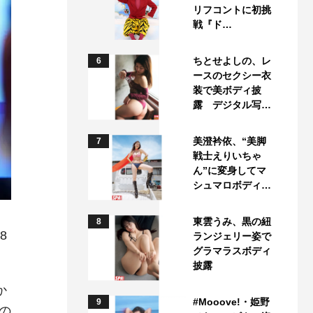
リフコントに初挑
戦『ド…
ちとせよしの、レ
6
ースのセクシー衣
装で美ボディ披
露 デジタル写…
美澄衿依、“美脚
7
戦士えりいちゃ
ん”に変身してマ
シュマロボディ…
東雲うみ、黒の紐
8
8
ランジェリー姿で
グラマラスボディ
披露
か
#Mooove!・姫野
9
の