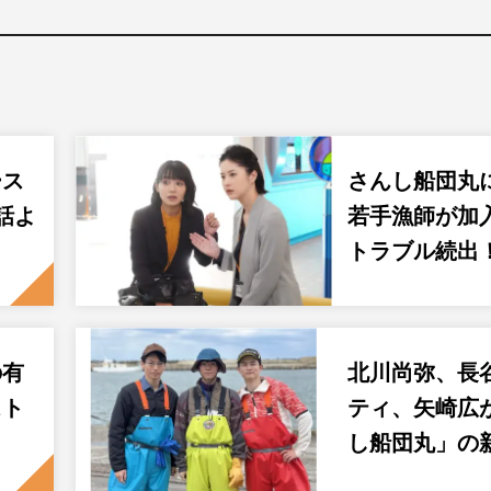
ース
さんし船団丸
話よ
若手漁師が加
トラブル続出
の有
北川尚弥、長
スト
ティ、矢崎広
し船団丸」の