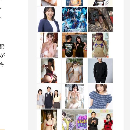
、
、
配
が
キ