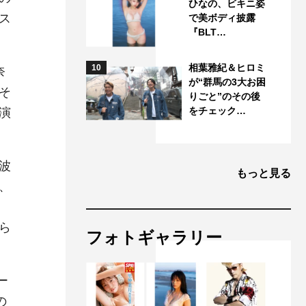
ひなの、ビキニ姿
ス
で美ボディ披露
『BLT…
相葉雅紀＆ヒロミ
10
奈
が“群馬の3大お困
そ
りごと”のその後
をチェック…
演
波
もっと見る
、
ら
フォトギャラリー
ー
の