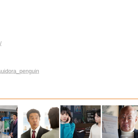
/
suidora_penguin