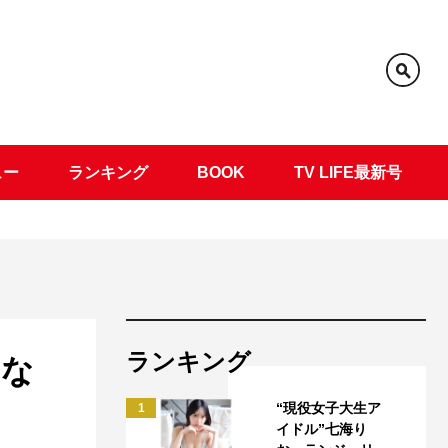
ュー
ランキング
BOOK
TV LIFE最新号
ランキング
にな
“現役女子大生ア
1
イドル”七海り