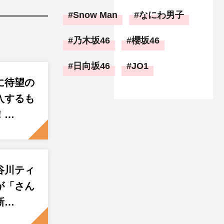
Snow Man
なにわ男子
乃木坂46
櫻坂46
日向坂46
JO1
に待望の
入するも
！…
谷川ティ
が「さん
新…