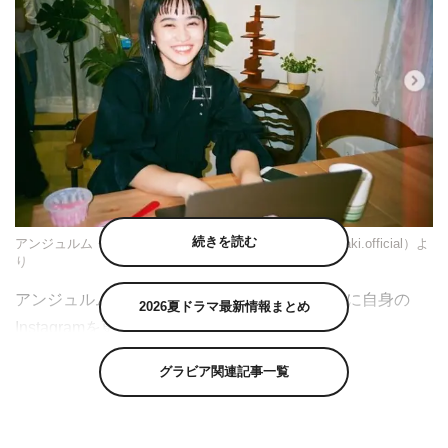
続きを読む
アンジュルム・佐々木莉佳子公式Instagram（rikako_sasaki.official）よ
り
アンジュルム・佐々木莉佳子が9月18日（土）に自身の
2026夏ドラマ最新情報まとめ
Instagramを更新し、写真を公開した。
佐々木は「あざと連ドラ第3話ご視聴ありがとうございま
グラビア関連記事一覧
した 今回のテーマは『浮気』杏里ちゃんの闇が明らかに
なりました… なかなかに辛い過去。私も見てて苦しくな