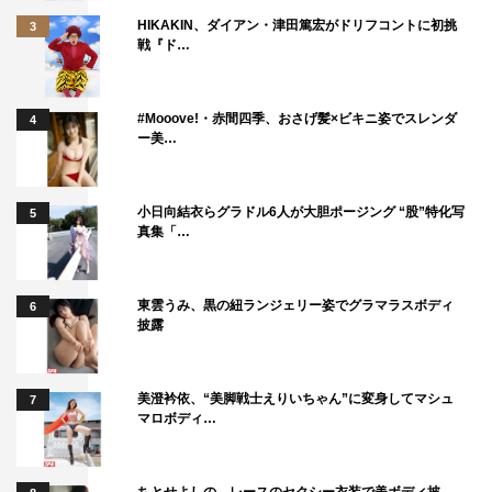
HIKAKIN、ダイアン・津田篤宏がドリフコントに初挑
3
戦『ド…
#Mooove!・赤間四季、おさげ髪×ビキニ姿でスレンダ
4
ー美…
小日向結衣らグラドル6人が大胆ポージング “股”特化写
5
真集「…
東雲うみ、黒の紐ランジェリー姿でグラマラスボディ
6
披露
美澄衿依、“美脚戦士えりいちゃん”に変身してマシュ
7
マロボディ…
ちとせよしの、レースのセクシー衣装で美ボディ披