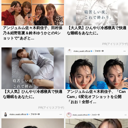
アンジュルム佐々木莉佳子、田村保
【大人気】ひんやり冷感寝具で快適
乃＆紺野彩夏＆鈴木ゆうかとの4シ
な睡眠をあなたに。
ョットで“あざと...
PR(アイリスプラザ)
【大人気】ひんやり冷感寝具で快適
アンジュルム佐々木莉佳子、「Can
な睡眠をあなたに。
Cam」6変化オフショットを公開
「おお！全部イ...
PR(アイリスプラザ)