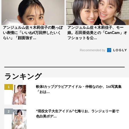
アンジュルム佐々木莉佳子の艶っぽ
アンジュルム佐々木莉佳子、モー
い表情に「いいね4万回押したいく
娘。石田亜佑美との「CanCam」オ
らい」「顔面強す...
フショットを公...
Recommended by
ランキング
軟体Iカップグラビアアイドル・仲根なのか、1st写真集
1
「おは…
“現役女子大生アイドル”七海りお、ランジェリー姿で
2
色白美ボデ…