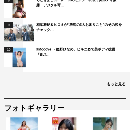
8
露 デジタル写…
相葉雅紀＆ヒロミが“群馬の3大お困りごと”のその後を
9
チェック…
#Mooove!・姫野ひなの、ビキニ姿で美ボディ披露
10
『BLT…
もっと見る
フォトギャラリー