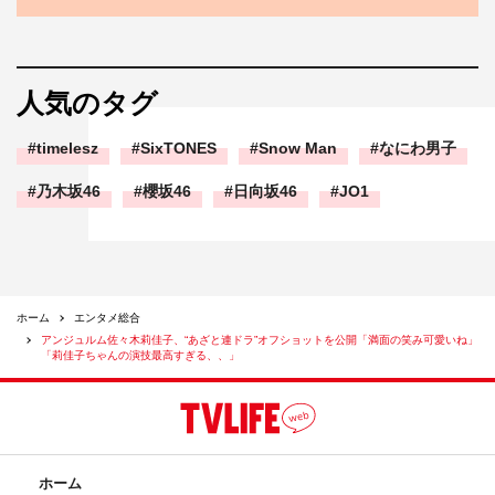
人気のタグ
timelesz
SixTONES
Snow Man
なにわ男子
乃木坂46
櫻坂46
日向坂46
JO1
ホーム
エンタメ総合
アンジュルム佐々木莉佳子、“あざと連ドラ”オフショットを公開「満面の笑み可愛いね」
「莉佳子ちゃんの演技最高すぎる、、」
ホーム