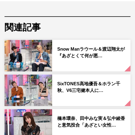
った 来週の第4話もお楽しみに @iriki.mari_official アケ
ミさん役 入来茉里さんとお写真撮っていただきました
だいすきです～」のコメントとともに、『あざとくて何が
関連記事
悪いの？』内のあざと連ドラオフショットを投稿した。
この投稿にフォロワーからは「満面の笑み可愛いね」「莉
Snow Manラウール＆渡辺翔太が
佳子ちゃんの演技最高すぎる、、これからも演技のお仕事
『あざとくて何が悪…
いっぱいきてほしいな」「演技めっちゃ良くて気持ちが入
った」「すごい感情移入しちゃって辛かったです！！」
「演技上手すぎだし可愛すぎだし最高だった 緑のお洋
服めっちゃ可愛い似合ってる」などのコメントが寄せられ
SixTONES髙地優吾＆ホラン千
秋、V6三宅健本人に…
ている。
アンジュルム・佐々木莉佳子公式Instagram：
https://www.instagram.com/rikako_sasaki.official/
橋本環奈、田中みな実＆弘中綾香
と意気投合「あざとい女性…