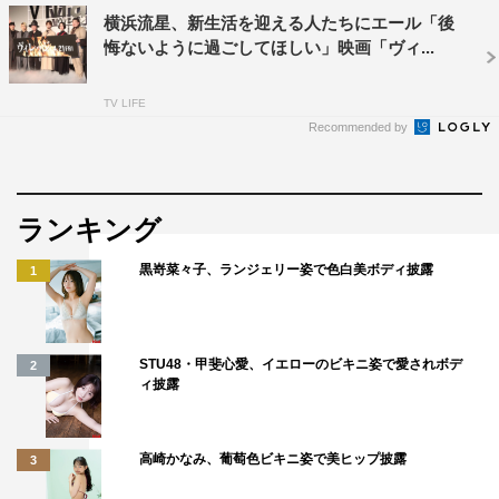
を誇示してきた大橋一族、優の母・君枝、借金返済のた
横浜流星、新生活を迎える人たちにエール「後
悔ないように過ごしてほしい」映画「ヴィ...
め、優と共にゴミ処理施設で働く龍太、内気な性格だが優
には心を開いていく美咲の弟・恵一らが集結。
TV LIFE
Recommended by
彼らが集うのは、“霧”とともに本作の重要なテーマとなっ
ている“能”を演じる舞台。このポスタービジュアルに映し
出されてる能舞台は、撮影中にロケ地の平之荘神社の野外
ランキング
能楽堂で撮影。本編の撮影終了後の深夜に撮影された、ま
さに映画のミステリアスで幻想的な世界観を表す1枚であ
黒嵜菜々子、ランジェリー姿で色白美ボディ披露
1
る。
藤井監督は「物語の核になる『邯鄲』という能の演目が決
STU48・甲斐心愛、イエローのビキニ姿で愛されボデ
まってから、脚本の輪郭も固まっていきました」と明かし
2
ィ披露
ており、劇中で描かれる“能”は、本作にとって物語の根幹
を成すメタファーとなっている。“能”の舞台に集った、優
を取り巻く霞門村の村人たち。彼らが紡ぐ運命の果てにあ
高崎かなみ、葡萄色ビキニ姿で美ヒップ披露
3
るものとは。