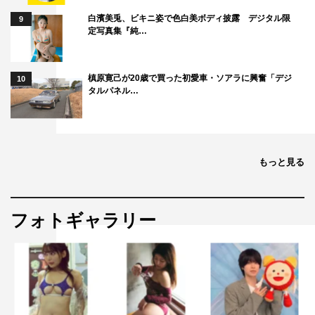
白濱美兎、ビキニ姿で色白美ボディ披露 デジタル限
9
定写真集『純…
槙原寛己が20歳で買った初愛車・ソアラに興奮「デジ
10
タルパネル…
もっと見る
フォトギャラリー
作品情報