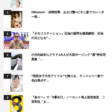
さらに、2月23日（木・祝）より「超限定！カレンダー付
#Mooove!・赤間四季、おさげ髪×ビキニ姿でスレンダ
4
きVillageフォトカード」が特典に付いたムビチケカードの
ー美…
発売が決定。本作の撮影を担当したフォトグラファー出身
の川上智之による撮り下ろしキャラクター写真とカレンダ
『タモリステーション』石油の疑問を徹底解剖 石油
5
ーが表裏一体となったフォトカードとなっており、1年通
の元となる“…
して映画「ヴィレッジ」の世界を楽しむことができる。
小日向結衣らグラドル6人が大胆ポージング “股”特化写
6
真集「…
“現役女子大生アイドル”七海りお、ランジェリー姿で
7
色白美ボデ…
©2023「ヴィレッジ」製作委員会
『金ロー』で「8番出口」ノーカット地上波初放送 二
8
宮和也「ま…
本予告映像