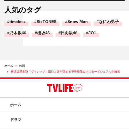
人気のタグ
timelesz
SixTONES
Snow Man
なにわ男子
乃木坂46
櫻坂46
日向坂46
JO1
ホーム
映画
横浜流星主演「ヴィレッジ」期待と謎が深まる予告映像＆ポスタービジュアルが解禁
ホーム
ドラマ