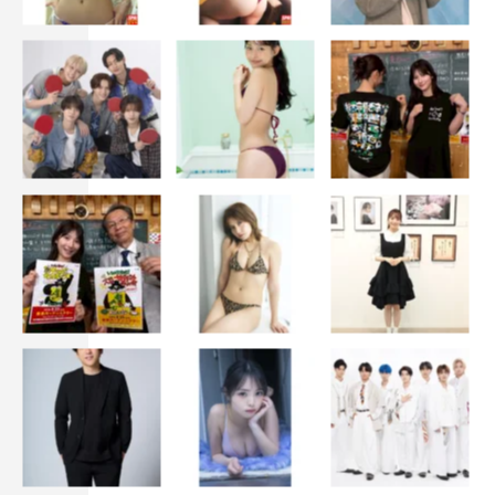
「ヴィレッジ」
2023年4月21日（金）全国公開
出演：横浜流星
黒木華 一ノ瀬ワタル 奥平大兼 作間龍斗
淵上泰史 戸田昌宏 矢島健一／杉本哲太 西田尚美 木
野花
中村獅童 古田新太
監督・脚本：藤井道人
音楽：岩代太郎
企画・製作・エグゼクティブプロデューサー：河村光庸
制作プロダクション：スターサンズ
制作協力：Lat-Lon
製作幹事：KADOKAWA
配給：KADOKAWA／スターサンズ