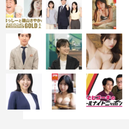
古田新太
奥平大兼
横浜流星
黒木華