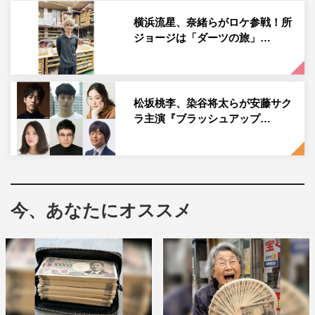
った、現代日本が抱える闇を描き出していく。
横浜流星、奈緒らがロケ参戦！所
主人公の優を演じるのは、横浜流星。どこにも居場所を見
ジョージは「ダーツの旅」…
つけられずに生きてきた青年が、自分とこの世界をつなぐ
唯一の希望を守るためダークサイドに転じる姿をリアルに
体現し、黒木華、古田新太、中村獅童をはじめとした豪華
松坂桃李、染谷将太らが安藤サク
出演陣との共演で、“今までに観たことない横浜流星”とし
ラ主演『ブラッシュアップ…
て新境地を魅せている。
解禁された予告編映像では、夜の闇を照らす美しい松明の
炎、幻想的で荘厳な「薪能」の風景、全てを覆い隠すかの
ような深い霧と、それらを切り裂くような強烈なせりふと
今、あなたにオススメ
役者陣のすさまじい表情が映し出されていく。
閉ざされた“ムラ”という世界に囚われ、どん底でもがき苦
しみながら必死に生きてきた一人の青年・優を演じる横浜
の、暗く虚ろな瞳と心からの叫び、暴力と権力を傘に好き
放題し「犯罪者の息子よ！」と優を蔑み煽る村長の息子・