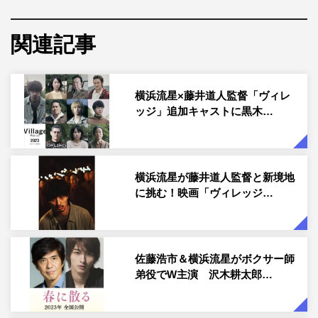
©2023「ヴィレッジ」製作委員会
横浜流星主演×藤井道人監督の映画「ヴィレッジ」（4月
関連記事
21日（金）公開）より、予告映像とポスタービジュアルが
解禁された。
横浜流星×藤井道人監督「ヴィレ
本作は、「新聞記者」（2019）、「ヤクザと家族 The
ッジ」追加キャストに黒木…
Family」（2021）、「空白」（2021）などの話題作を世
に送り出してきたスターサンズ・河村光庸プロデューサー
が企画、「新聞記者」で第43回日本アカデミー賞優秀監督
横浜流星が藤井道人監督と新境地
賞を受賞、記録的大ヒットとなった「余命10年」のメガホ
に挑む！映画「ヴィレッジ…
ンを取った藤井道人が監督・オリジナル脚本で挑むサスペ
ンス・エンターテインメント。
佐藤浩市＆横浜流星がボクサー師
とある日本の集落・霞門村（かもんむら）を舞台に、環境
弟役でW主演 沢木耕太郎…
問題、限界集落に若者の貧困、広がり続ける格差社会と、
道を誤ったら這い上がることが困難な社会構造の歪みとい