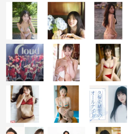
製作：「ヴィレッジ」製作委員会
＜ムビチケカード＞
価格：1,500円（税込）
発売日：2月23日（木・祝）より発売
※先着・数量限定／一部劇場除く
※発売情報は各劇場HPを参照
公式HP：village-movie.jp
©2023「ヴィレッジ」製作委員会
一ノ瀬ワタル
中村獅童
作間龍斗