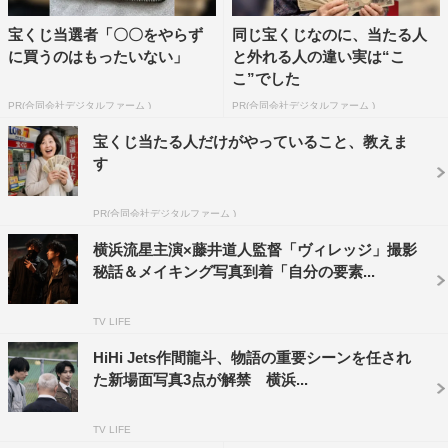
透を演じた一ノ瀬ワタル、「この村早く出てぇだろ？」と
宝くじ当選者「〇〇をやらず
同じ宝くじなのに、当たる人
すごむのは杉本哲太演じる“ムラ”を影で牛耳るヤクザの丸
に買うのはもったいない」
と外れる人の違い実は“こ
岡だ。
こ”でした
PR(合同会社デジタルファーム )
PR(合同会社デジタルファーム )
さらに、借金を抱えながらもパチンコにのめり込む険しい
宝くじ当たる人だけがやっていること、教えま
目つきの優の母・君枝を演じる西田尚美や、炎に包まれる
す
家の中、血まみれで涙を流す一人の男性の衝撃的な姿も初
めて映し出される。
PR(合同会社デジタルファーム )
一方で、黒木演じる美咲の「ずっと一人で戦ってたんでし
横浜流星主演×藤井道人監督「ヴィレッジ」撮影
秘話＆メイキング写真到着「自分の要素...
ょ？」という言葉に、思わず涙があふれる優とのエモーシ
ョナルなシーンも。この言葉をきっかけに、別人のように
TV LIFE
生き生きと輝く優の姿も描かれており、美咲に心を救わ
HiHi Jets作間龍斗、物語の重要シーンを任され
れ、唯一の希望を守っていく決意を表すかのような笑顔を
た新場面写真3点が解禁 横浜...
見せる優だったが、ゴミ処理施設で働く奥平大兼演じる龍
太の「この村やばすぎでしょ…」という言葉とともに次々
TV LIFE
と“ムラ”の闇が暴かれていく。