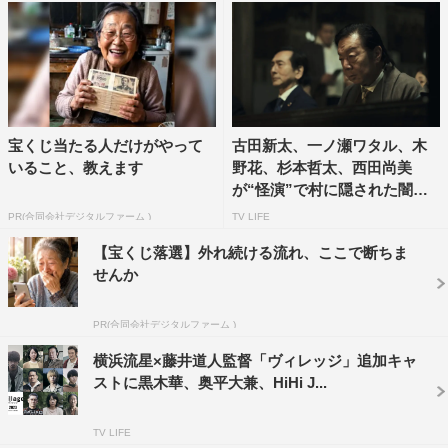
「積み上げてきたものが全部なくなるんだよ、分かる
な？」そうつぶやく古田演じる村長・修作の言葉の先に映
し出された優の表情には、振り払えない闇がまとわりつい
ているかのようにも感じ取れる。彼を待ち受ける運命、村
宝くじ当たる人だけがやって
古田新太、一ノ瀬ワタル、木
の光と闇とは何なのか。炎に包まれ、一筋の涙を流す男は
いること、教えます
野花、杉本哲太、西田尚美
誰か。村に隠された「やばすぎ」な秘密とは。そして、予
が“怪演”で村に隠された闇を
告編のイメージを決定づける同じ面をつけた集団は一体何
体...
PR(合同会社デジタルファーム )
TV LIFE
を意味しているのか。
【宝くじ落選】外れ続ける流れ、ここで断ちま
せんか
さらに作間龍斗演じる美咲の弟・恵一の思いつめた様子、
中村獅童演じる刑事・光吉が捕らえるのは…。暴れる透
PR(合同会社デジタルファーム )
に、必死にすがる美咲に一体何が起きたのか。本編の期待
横浜流星×藤井道人監督「ヴィレッジ」追加キャ
と謎が深まる予告映像が完成した。
ストに黒木華、奥平大兼、HiHi J...
併せて本作の新ポスターも公開。新たなビジュアルには、
TV LIFE
優と美咲を中心に、代々、霞門村の村長として絶大な権力