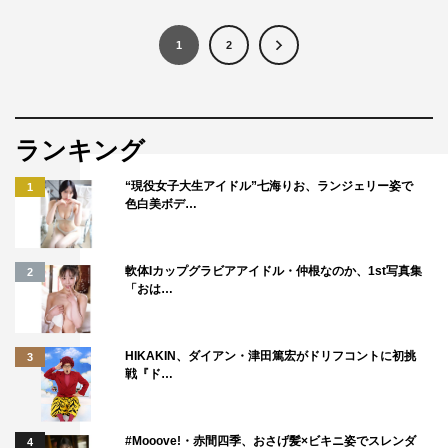
1
2
ランキング
“現役女子大生アイドル”七海りお、ランジェリー姿で
1
色白美ボデ…
軟体Iカップグラビアアイドル・仲根なのか、1st写真集
2
「おは…
HIKAKIN、ダイアン・津田篤宏がドリフコントに初挑
3
戦『ド…
#Mooove!・赤間四季、おさげ髪×ビキニ姿でスレンダ
4