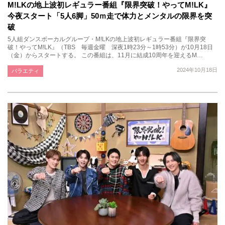
M!LKの地上波初レギュラー番組『限界突破！やってM!LK』
今夜スタート「5人6脚」50ｍ走で体力とメンタルの限界を突
破
5人組ダンスボーカルグループ・M!LKの地上波初レギュラー番組『限界突
破！やってM!LK』（TBS 毎週金曜 深夜1時23分～1時53分）が10月18日
（金）からスタートする。 この番組は、11月に結成10周年を迎えるM…
2024年10月18日
バラエティ