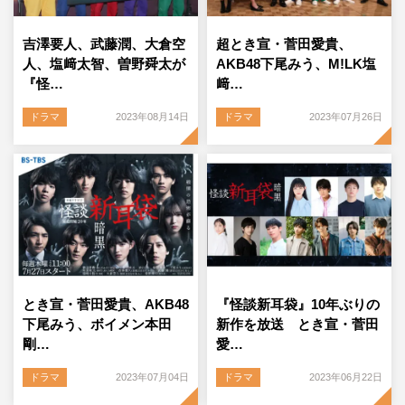
吉澤要人、武藤潤、大倉空
超とき宣・菅田愛貴、
人、塩﨑太智、曽野舜太が
AKB48下尾みう、M!LK塩
『怪…
﨑…
ドラマ
2023年08月14日
ドラマ
2023年07月26日
とき宣・菅田愛貴、AKB48
『怪談新耳袋』10年ぶりの
下尾みう、ボイメン本田
新作を放送 とき宣・菅田
剛…
愛…
ドラマ
2023年07月04日
ドラマ
2023年06月22日