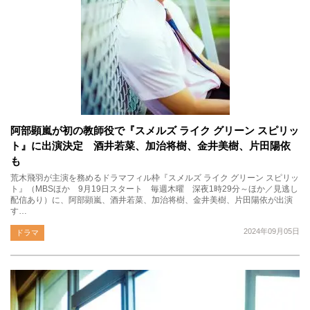
阿部顕嵐が初の教師役で『スメルズ ライク グリーン スピリッ
ト』に出演決定 酒井若菜、加治将樹、金井美樹、片田陽依
も
荒木飛羽が主演を務めるドラマフィル枠『スメルズ ライク グリーン スピリッ
ト』（MBSほか 9月19日スタート 毎週木曜 深夜1時29分～ほか／見逃し
配信あり）に、阿部顕嵐、酒井若菜、加治将樹、金井美樹、片田陽依が出演
す…
2024年09月05日
ドラマ