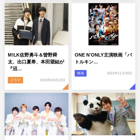
M!LK佐野勇斗＆曽野舜
ONE N’ONLY主演映画「バ
太、出口夏希、本田望結が
トルキン…
『沼…
映画
2022年11月29日
ドラマ
2023年03月10日