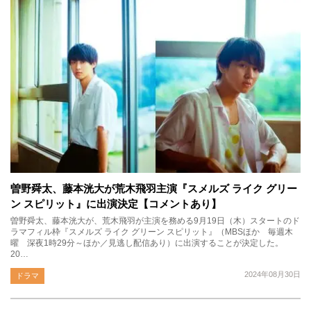
曽野舜太、藤本洸大が荒木飛羽主演『スメルズ ライク グリー
ン スピリット』に出演決定【コメントあり】
曽野舜太、藤本洸大が、荒木飛羽が主演を務める9月19日（木）スタートのド
ラマフィル枠『スメルズ ライク グリーン スピリット』（MBSほか 毎週木
曜 深夜1時29分～ほか／見逃し配信あり）に出演することが決定した。
20…
2024年08月30日
ドラマ