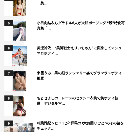
ー美…
小日向結衣らグラドル6人が大胆ポージング “股”特化写
5
真集「…
美澄衿依、“美脚戦士えりいちゃん”に変身してマシュ
6
マロボディ…
東雲うみ、黒の紐ランジェリー姿でグラマラスボディ
7
披露
ちとせよしの、レースのセクシー衣装で美ボディ披
8
露 デジタル写…
相葉雅紀＆ヒロミが“群馬の3大お困りごと”のその後を
9
チェック…