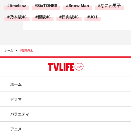
timelesz
SixTONES
Snow Man
なにわ男子
乃木坂46
櫻坂46
日向坂46
JO1
ホーム
#曽野舜太
ホーム
ドラマ
バラエティ
アニメ