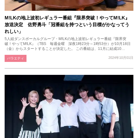
M!LKの地上波初レギュラー番組『限界突破！やってM!LK』
放送決定 佐野勇斗「冠番組を持つという目標がかなってう
れしい」
5人組ダンスボーカルグループ・M!LKの地上波初レギュラー番組『限界突
破！やってM!LK』（TBS 毎週金曜 深夜1時23分～1時53分）が10月18日
（金）からスタートすることが決定した。 この番組は、11月に結成10…
2024年10月01日
バラエティ