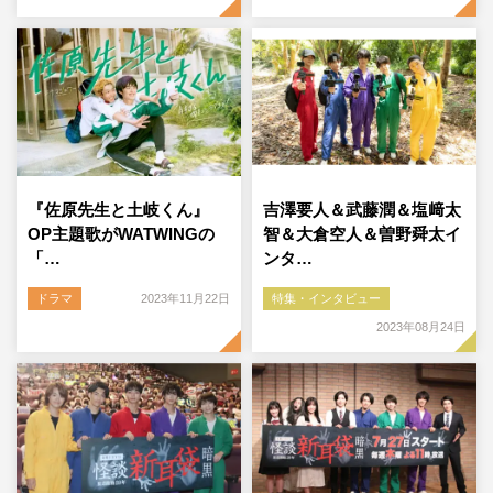
『佐原先生と土岐くん』
吉澤要人＆武藤潤＆塩﨑太
OP主題歌がWATWINGの
智＆大倉空人＆曽野舜太イ
「…
ンタ…
ドラマ
2023年11月22日
特集・インタビュー
2023年08月24日