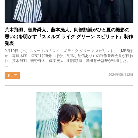
荒木飛羽、曽野舜太、藤本洸大、阿部顕嵐がひと夏の撮影の
思い出を明かす『スメルズ ライク グリーン スピリット』制作
発表
9月19日（木）スタートの『スメルズ ライク グリーン スピリット』（MBSほ
か 毎週木曜 深夜1時29分～ほか／見逃し配信あり）の制作発表会見が行わ
れ、荒木飛羽、曽野舜太、藤本洸大、阿部顕嵐、澤田育子監督が登壇した。
…
2024年09月12日
ドラマ