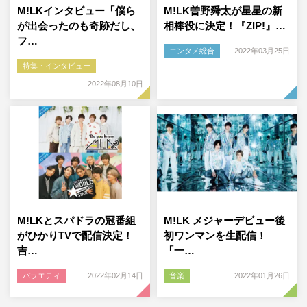
M!LKインタビュー「僕ら
M!LK曽野舜太が星星の新
が出会ったのも奇跡だし、
相棒役に決定！『ZIP!』…
フ…
エンタメ総合
2022年03月25日
特集・インタビュー
2022年08月10日
M!LKとスパドラの冠番組
M!LK メジャーデビュー後
がひかりTVで配信決定！
初ワンマンを生配信！
吉…
「一…
バラエティ
2022年02月14日
音楽
2022年01月26日