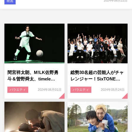
2024年08月22日
映画
間宮祥太朗、M!LK佐野勇
総勢30名超の芸能人がチャ
斗＆曽野舜太、timele…
レンジャー！SixTONE…
バラエティ
2024年06月01日
バラエティ
2024年05月24日