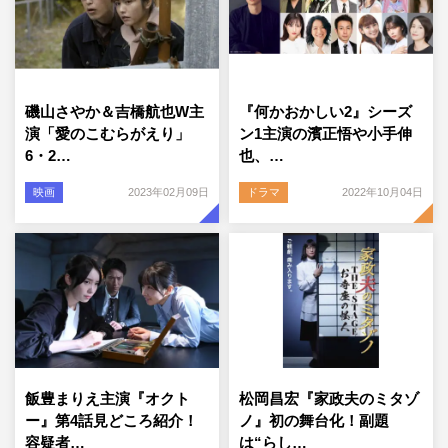
磯山さやか＆吉橋航也W主
『何かおかしい2』シーズ
演「愛のこむらがえり」
ン1主演の濱正悟や小手伸
6・2…
也、…
映画
2023年02月09日
ドラマ
2022年10月04日
飯豊まりえ主演『オクト
松岡昌宏『家政夫のミタゾ
ー』第4話見どころ紹介！
ノ』初の舞台化！副題
容疑者…
は“らし…