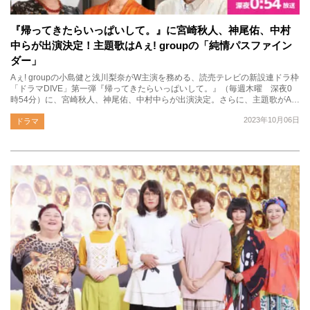
『帰ってきたらいっぱいして。』に宮崎秋人、神尾佑、中村
中らが出演決定！主題歌はAぇ! groupの「純情パスファイン
ダー」
Aぇ! groupの小島健と浅川梨奈がW主演を務める、読売テレビの新設連ドラ枠
「ドラマDIVE」第一弾『帰ってきたらいっぱいして。』（毎週木曜 深夜0
時54分）に、宮崎秋人、神尾佑、中村中らが出演決定。さらに、主題歌がA…
2023年10月06日
ドラマ