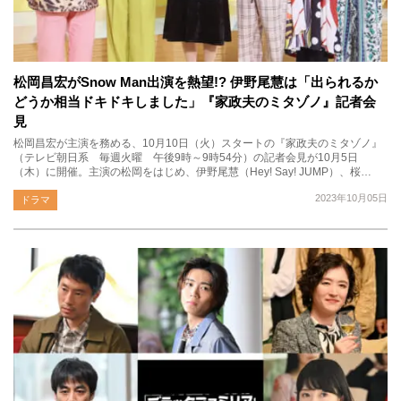
松岡昌宏がSnow Man出演を熱望!? 伊野尾慧は「出られるか
どうか相当ドキドキしました」『家政夫のミタゾノ』記者会
見
松岡昌宏が主演を務める、10月10日（火）スタートの『家政夫のミタゾノ』
（テレビ朝日系 毎週火曜 午後9時～9時54分）の記者会見が10月5日
（木）に開催。主演の松岡をはじめ、伊野尾慧（Hey! Say! JUMP）、桜…
2023年10月05日
ドラマ