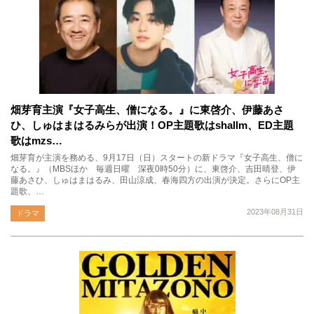
畑芽育主演『女子高生、僧になる。』に東啓介、伊藤あさ
ひ、しゅはまはるみらが出演！OP主題歌はshallm、ED主題
歌はmzs…
畑芽育が主演を務める、9月17日（日）スタートの新ドラマ『女子高生、僧に
なる。』（MBSほか 毎週日曜 深夜0時50分）に、東啓介、吉田晴登、伊
藤あさひ、しゅはまはるみ、田山涼成、春海四方の出演が決定。さらにOP主
題歌、…
2023年08月31日
ドラマ