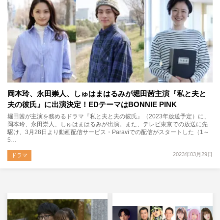
岡本玲、永田崇人、しゅはまはるみが堀田茜主演『私と夫と
夫の彼氏』に出演決定！EDテーマはBONNIE PINK
堀田茜が主演を務めるドラマ『私と夫と夫の彼氏』（2023年放送予定）に、
岡本玲、永田崇人、しゅはまはるみが出演。また、テレビ東京での放送に先
駆け、3月28日より動画配信サービス・Paraviでの配信がスタートした（1～
5…
2023年03月29日
ドラマ