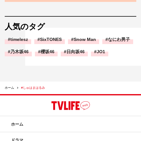
人気のタグ
timelesz
SixTONES
Snow Man
なにわ男子
乃木坂46
櫻坂46
日向坂46
JO1
ホーム
#しゅはまはるみ
ホーム
ドラマ