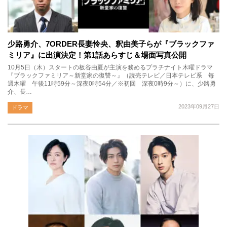
少路勇介、7ORDER長妻怜央、釈由美子らが『ブラックファ
ミリア』に出演決定！第1話あらすじ＆場面写真公開
10月5日（木）スタートの板谷由夏が主演を務めるプラチナイト木曜ドラマ
『ブラックファミリア～新堂家の復讐～』（読売テレビ／日本テレビ系 毎
週木曜 午後11時59分～深夜0時54分／※初回 深夜0時9分～）に、少路勇
介、長…
2023年09月27日
ドラマ