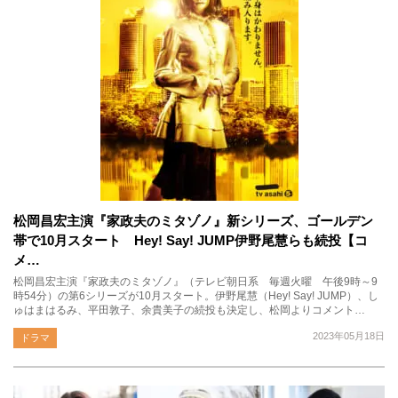
松岡昌宏主演『家政夫のミタゾノ』新シリーズ、ゴールデン
帯で10月スタート Hey! Say! JUMP伊野尾慧らも続投【コ
メ…
松岡昌宏主演『家政夫のミタゾノ』（テレビ朝日系 毎週火曜 午後9時～9
時54分）の第6シリーズが10月スタート。伊野尾慧（Hey! Say! JUMP）、し
ゅはまはるみ、平田敦子、余貴美子の続投も決定し、松岡よりコメント…
2023年05月18日
ドラマ