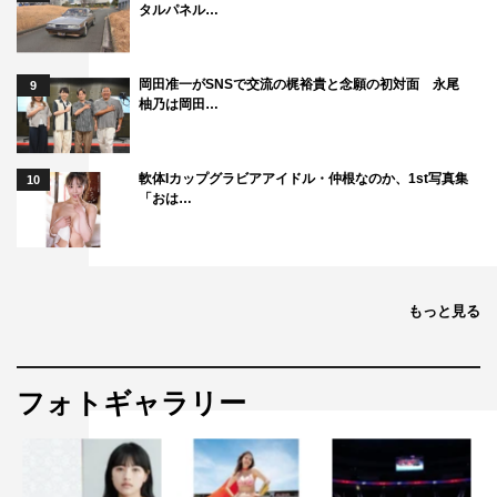
タルパネル…
岡田准一がSNSで交流の梶裕貴と念願の初対面 永尾
9
柚乃は岡田…
軟体Iカップグラビアアイドル・仲根なのか、1st写真集
10
「おは…
もっと見る
フォトギャラリー