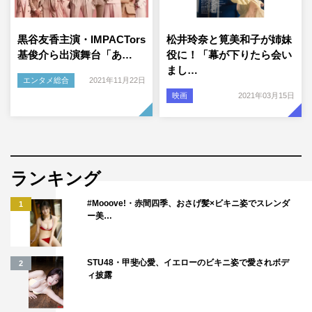
黒谷友香主演・IMPACTors
松井玲奈と筧美和子が姉妹
基俊介ら出演舞台「あ…
役に！「幕が下りたら会い
まし…
エンタメ総合
2021年11月22日
映画
2021年03月15日
ランキング
#Mooove!・赤間四季、おさげ髪×ビキニ姿でスレンダ
1
ー美…
STU48・甲斐心愛、イエローのビキニ姿で愛されボデ
2
ィ披露