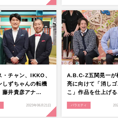
ス・チャン、IKKO、
A.B.C-Z五関晃一
ンしずちゃんの転機
亮に向けて「消しゴ
！藤井貴彦アナ…
こ」作品を仕上げる
2023年06月21日
バラエティ
20