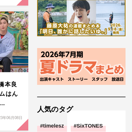
が橋本良
ムはん
…
人気のタグ
23年06月08日
timelesz
SixTONES