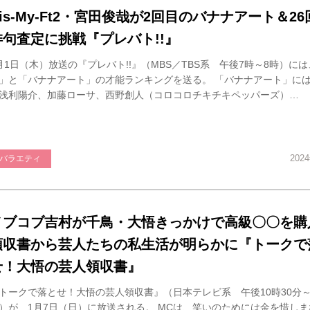
Kis-My-Ft2・宮田俊哉が2回目のバナナアート＆2
俳句査定に挑戦『プレバト!!』
月1日（木）放送の『プレバト!!』（MBS／TBS系 午後7時～8時）に
」と「バナナアート」の才能ランキングを送る。 「バナナアート」に
浅利陽介、加藤ローサ、西野創人（コロコロチキチキペッパーズ）…
202
バラエティ
ノブコブ吉村が千鳥・大悟きっかけで高級〇〇を購
領収書から芸人たちの私生活が明らかに『トークで
せ！大悟の芸人領収書』
トークで落とせ！大悟の芸人領収書』（日本テレビ系 午後10時30分～1
）が、1月7日（日）に放送される。 MCは、笑いのためには金を惜し