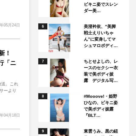
ビキニ姿でスレン
ダー美…
4年05月24日
美澄衿依、“美脚
6
戦士えりいちゃ
ん”に変身してマ
シュマロボディ…
新！
ちとせよしの、レ
7
行「ニ
ースのセクシー衣
装で美ボディ披
露 デジタル写…
放送。これ
サーより
#Mooove!・姫野
8
ひなの、ビキニ姿
で美ボディ披露
4年04月18日
『BLT…
東雲うみ、黒の紐
9