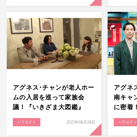
アグネス･チャンが老人ホー
アグネ
ムの入居を巡って家族会
南キャ
議！『いきざま大図鑑』
に密着
バラエティ
2023年06月28日
バラエティ