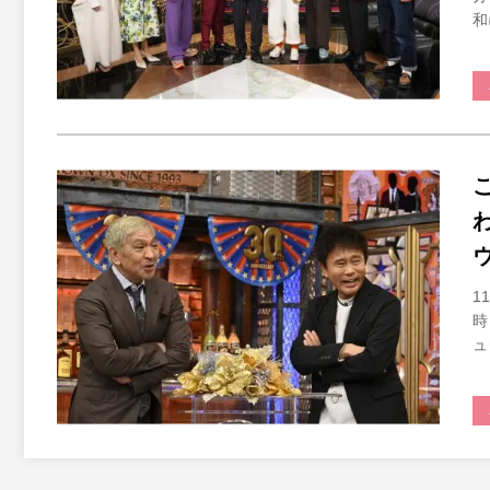
和
1
時
ュ