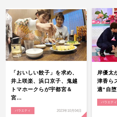
「おいしい餃子」を求め、
岸優太
井上咲楽、浜口京子、鬼越
津香ら
トマホークらが宇都宮＆
適“自
宮…
バラエティ
バラエティ
2023年10月04日