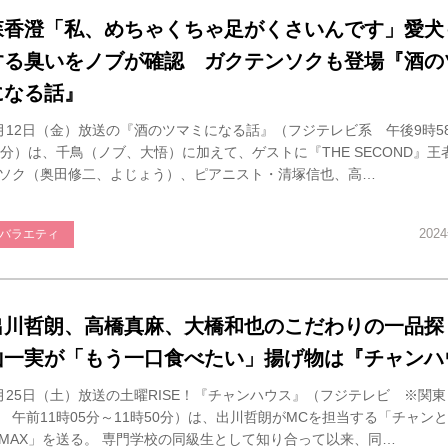
森香澄「私、めちゃくちゃ足がくさいんです」愛犬
する臭いをノブが確認 ガクテンソクも登場『酒の
になる話』
月12日（金）放送の『酒のツマミになる話』（フジテレビ系 午後9時58
2分）は、千鳥（ノブ、大悟）に加えて、ゲストに『THE SECOND』
ソク（奥田修二、よじょう）、ピアニスト・清塚信也、高…
202
バラエティ
出川哲朗、高橋真麻、大橋和也のこだわりの一品探
山一実が「もう一口食べたい」揚げ物は『チャンハ
月25日（土）放送の土曜RISE！『チャンハウス』（フジテレビ ※関
 午前11時05分～11時50分）は、出川哲朗がMCを担当する「チャン
MAX」を送る。 専門学校の同級生として知り合って以来、同…