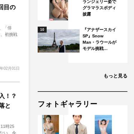
ランジェリー姿で
6回目の
グラマラスボディ
披露
は、「俳
『アナザースカイ
10
は、初挑戦
SP』Snow
Man・ラウールが
モデル挑戦…
4年02月01日
もっと見る
入！？
フォトギャラリー
落と
1時25
まない、令