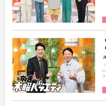
『
に
コ