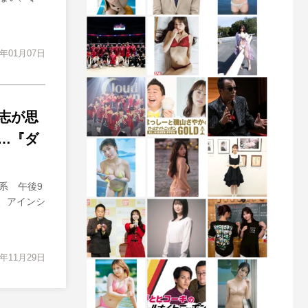
4年01月07日
志が思
…『ダ
系 午後9
は、アインシ
3年11月29日