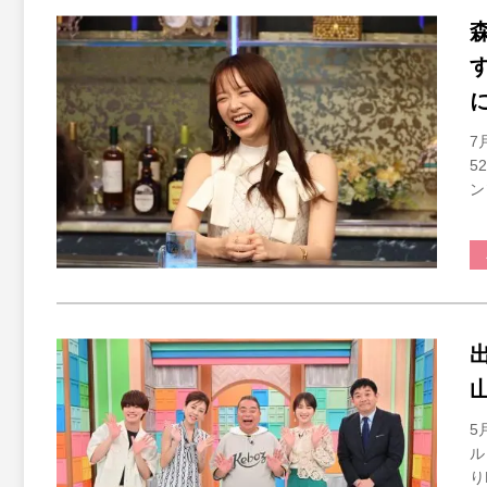
7
5
ン
5
ル
り