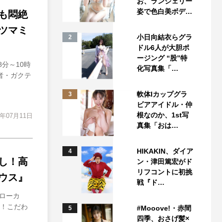
お、ランジェリー
姿で色白美ボデ…
も悶絶
ツマミ
小日向結衣らグラ
2
ドル6人が大胆ポ
ージング “股”特
分～10時
化写真集「…
王者・ガクテ
軟体Iカップグラ
3
ビアアイドル・仲
根なのか、1st写
4年07月11日
真集「おは…
HIKAKIN、ダイア
4
し！高
ン・津田篤宏がド
リフコントに初挑
ウス』
戦『ド…
東ローカ
と！こだわ
#Mooove!・赤間
5
四季、おさげ髪×