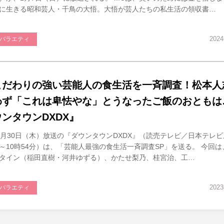
に生きる昭和芸人・千鳥の大悟。大悟が芸人たちの私生活の領収書…
202
バラエティ
こだわりの強い芸能人の食生活を一斉調査！松本人
わず「これは卑怯やな」とうなったご飯のおともは
ウンタウンDXDX』
1月30日（木）放送の『ダウンタウンDXDX』（読売テレビ／日本テレビ
～10時54分）は、「芸能人最強の食生活一斉調査SP」を送る。 今回
タイン（稲田直樹・河井ゆずる）、かたせ梨乃、桂宮治、工…
202
バラエティ