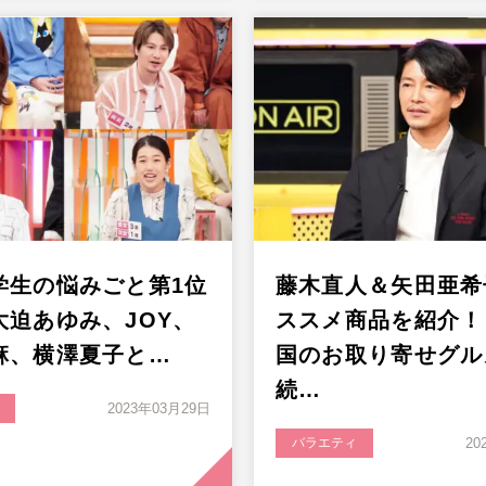
学生の悩みごと第1位
藤木直人＆矢田亜希
大迫あゆみ、JOY、
ススメ商品を紹介！
麻、横澤夏子と…
国のお取り寄せグル
続…
2023年03月29日
バラエティ
20