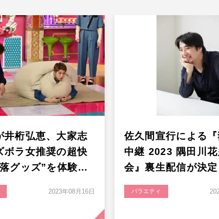
が井桁弘恵、大家志
佐久間宣行による『
ズボラ女推奨の超快
中継 2023 隅田川
堕落グッズ”を体験…
会』裏生配信が決定
2023年08月16日
バラエティ
20