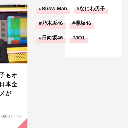
Snow Man
なにわ男子
乃木坂46
櫻坂46
日向坂46
JO1
子もオ
日本全
メが
23年03月11日