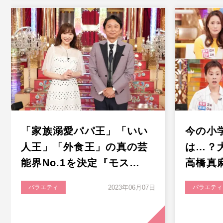
「家族溺愛パパ王」「いい
今の小
人王」「外食王」の真の芸
は…？
能界No.1を決定『モス…
高橋真
バラエティ
2023年06月07日
バラエティ