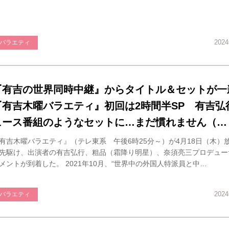
202
バラエティ
『有吉の世界同時中継』からタイトル＆セットが一
『有吉木曜バラエティ』初回は2時間半SP 有吉弘
ュース番組のようなセットに…まだ慣れません（…
有吉木曜バラエティ』（テレ東系 午後6時25分～）が4月18日（木）
先駆け、出演者の有吉弘行、粗品（霜降り明星）、奈須亮三プロデュー
メントが到着した。 2021年10月、“世界中の外国人特派員と中…
202
バラエティ