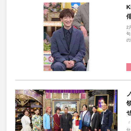
2
句
の
『
分