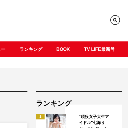
ュー
ランキング
BOOK
TV LIFE最新号
ランキング
“現役女子大生ア
1
イドル”七海り