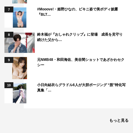
#Mooove!・姫野ひなの、ビキニ姿で美ボディ披露
7
『BLT…
鈴木福が『おしゃれクリップ』に登場 成長を見守り
8
続けた父から…
元NMB48・和田海佑、美谷間ショットであざかわセク
9
シー
小日向結衣らグラドル6人が大胆ポージング “股”特化写
10
真集「…
もっと見る