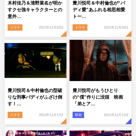
木村佳乃＆清野菜名が明か
豊川悦司＆中村倫也が“バ
すクセ強キャラクターとの
ディ愛”あふれる相思相愛
意外…
トー…
ドラマ
2021年12月02日
ドラマ
2021年11月26日
豊川悦司＆中村倫也の型破
豊川悦司がもうひとり
りな刑事バディがふざけ倒
の“僕”作りに没頭 映画
す！…
「弟とア…
ドラマ
2021年11月17日
映画
2021年11月11日