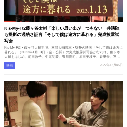
Kis-My-Ft2藤ヶ谷太輔「楽しい思い出が一つもない」共演陣
も撮影の過酷さ証言「そして僕は途方に暮れる」完成披露試
写会
Kis-My-Ft2・藤ヶ谷太輔主演、三浦大輔脚本・監督の映画「そして僕は途方に
暮れる」（2023年1月13日（金）公開）の完成披露試写会が行われ、藤ヶ谷
太輔をはじめ、前田敦子、中尾明慶、豊川悦司、原田美枝子、香里奈、三…
2022年12月05日
映画