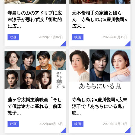
寺島しのぶのアドリブに広
元不倫相手の家族と団ら
末涼子が思わず涙「衝動的
ん 寺島しのぶ×豊川悦司×
に広…
広末…
映画
2022年11月02日
映画
2022年10月15日
藤ヶ谷太輔主演映画「そし
寺島しのぶ×豊川悦司×広末
て僕は途方に暮れる」前田
涼子で「あちらにいる鬼」
敦子…
映…
映画
2022年09月15日
映画
2022年04月21日