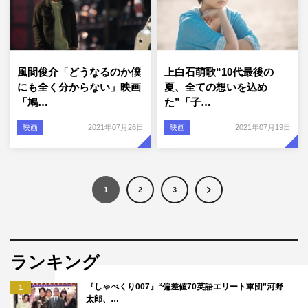
風間俊介「どうなるのか僕
上白石萌歌“10代最後の
にも全く分からない」映画
夏、全ての想いを込め
「鳩…
た”「子…
映画
2021年07月26日
映画
2021年07月19日
1
2
3
ランキング
『しゃべくり007』“偏差値70英語エリート軍団”河野
1
太郎、…