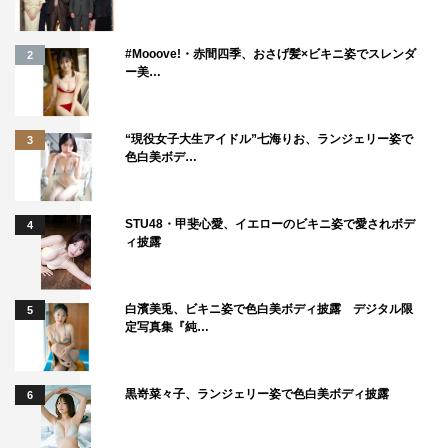
#Mooove!・赤間四季、おさげ髪×ビキニ姿でスレンダ
2
ー美…
“現役女子大生アイドル”七海りお、ランジェリー姿で
3
色白美ボデ…
STU48・甲斐心愛、イエローのビキニ姿で愛されボデ
4
ィ披露
白濱美兎、ビキニ姿で色白美ボディ披露 デジタル限
5
定写真集『純…
黒嵜菜々子、ランジェリー姿で色白美ボディ披露
6