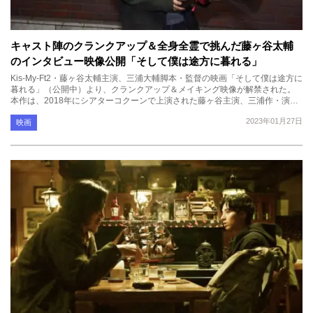
キャスト陣のクランクアップ＆全身全霊で挑んだ藤ヶ谷太輔
のインタビュー映像公開「そして僕は途方に暮れる」
Kis-My-Ft2・藤ヶ谷太輔主演、三浦大輔脚本・監督の映画「そして僕は途方に
暮れる」（公開中）より、クランクアップ＆メイキング映像が解禁された。
本作は、2018年にシアターコクーンで上演された藤ヶ谷主演、三浦作・演…
2023年01月27日
映画