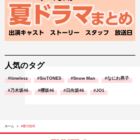
人気のタグ
timelesz
SixTONES
Snow Man
なにわ男子
乃木坂46
櫻坂46
日向坂46
JO1
ホーム
#豊川悦司