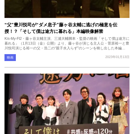
“父”豊川悦司が“ダメ息子”藤ヶ谷太輔に逃げの極意を伝
授！？「そして僕は途方に暮れる」本編映像解禁
Kis-My-Ft2・藤ヶ谷太輔主演、三浦大輔脚本・監督の映画「そして僕は途方に
暮れる」（1月13日（金）公開）より、藤ヶ谷が演じる主人公・菅原裕一と豊
川悦司演じる裕一の父・浩二の“親子水入らず”のシーンを映し出した本編…
2023年01月13日
映画