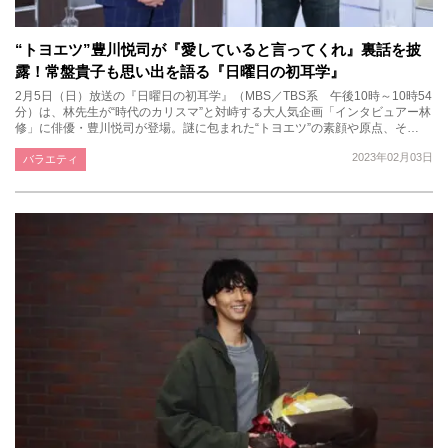
“トヨエツ”豊川悦司が『愛していると言ってくれ』裏話を披
露！常盤貴子も思い出を語る『日曜日の初耳学』
2月5日（日）放送の『日曜日の初耳学』（MBS／TBS系 午後10時～10時54
分）は、林先生が“時代のカリスマ”と対峙する大人気企画「インタビュアー林
修」に俳優・豊川悦司が登場。謎に包まれた“トヨエツ”の素顔や原点、そ…
2023年02月03日
バラエティ