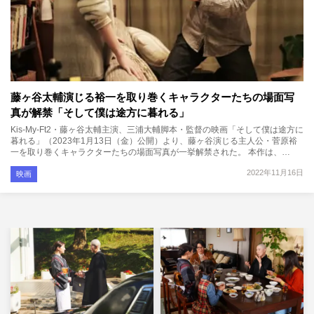
藤ヶ谷太輔演じる裕一を取り巻くキャラクターたちの場面写
真が解禁「そして僕は途方に暮れる」
Kis-My-Ft2・藤ヶ谷太輔主演、三浦大輔脚本・監督の映画「そして僕は途方に
暮れる」（2023年1月13日（金）公開）より、藤ヶ谷演じる主人公・菅原裕
一を取り巻くキャラクターたちの場面写真が一挙解禁された。 本作は、…
2022年11月16日
映画