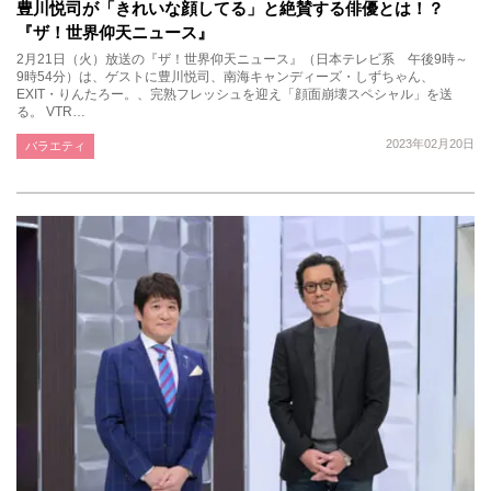
豊川悦司が「きれいな顔してる」と絶賛する俳優とは！？
『ザ！世界仰天ニュース』
2月21日（火）放送の『ザ！世界仰天ニュース』（日本テレビ系 午後9時～
9時54分）は、ゲストに豊川悦司、南海キャンディーズ・しずちゃん、
EXIT・りんたろー。、完熟フレッシュを迎え「顔面崩壊スペシャル」を送
る。 VTR…
2023年02月20日
バラエティ