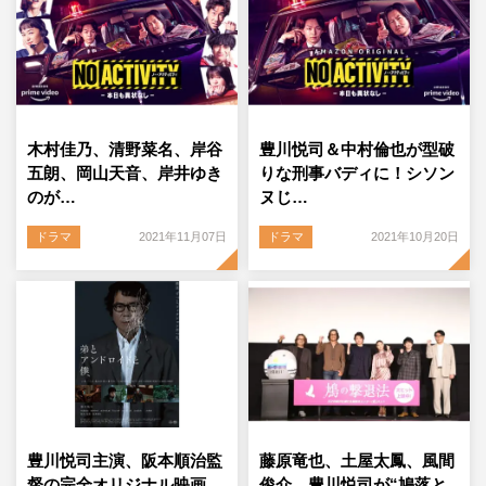
木村佳乃、清野菜名、岸谷
豊川悦司＆中村倫也が型破
五朗、岡山天音、岸井ゆき
りな刑事バディに！シソン
のが…
ヌじ…
ドラマ
2021年11月07日
ドラマ
2021年10月20日
豊川悦司主演、阪本順治監
藤原竜也、土屋太鳳、風間
督の完全オリジナル映画
俊介、豊川悦司が“鳩落と