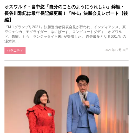
オズワルド・畠中悠「自分のことのようにうれしい」錦鯉・
長谷川雅紀は最年長記録更新！『M-1』決勝会見レポート【後
編】
『M-1グランプリ2021』決勝進出者発表会見が行われ、インディアンス、真
空ジェシカ、モグライダー、ゆにばーす、ロングコートダディ、オズワル
ド、錦鯉、もも、ランジャタイら9組が登壇した。 過去最多となる6017組の
漫才師…
2021年12月04日
バラエティ