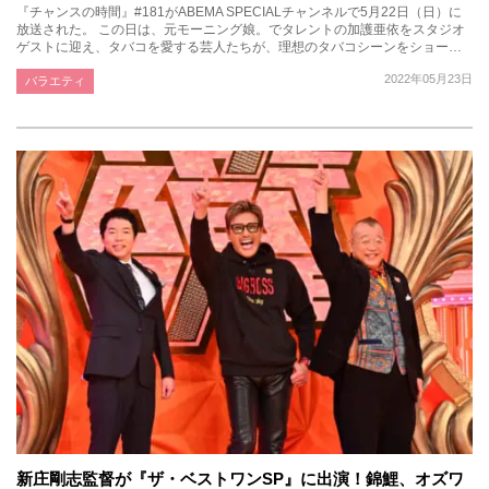
『チャンスの時間』#181がABEMA SPECIALチャンネルで5月22日（日）に
放送された。 この日は、元モーニング娘。でタレントの加護亜依をスタジオ
ゲストに迎え、タバコを愛する芸人たちが、理想のタバコシーンをショー…
2022年05月23日
バラエティ
新庄剛志監督が『ザ・ベストワンSP』に出演！錦鯉、オズワ