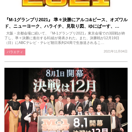
『M-1グランプリ2021』 準々決勝にアルコ&ピース、オズワル
ド、ニューヨーク、ハライチ、見取り図、ゆにばーす、…
大阪・京都会場に続いて、『M-1グランプリ2021』東京会場での3回戦が終
了し、準々決勝に進出する81組が発表された。また、決勝戦が12月19日
（日）にABCテレビ・テレビ朝日系列24局で生放送されるこ…
2021年11月04日
バラエティ