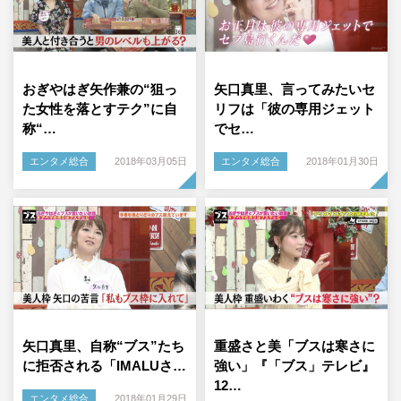
おぎやはぎ矢作兼の“狙っ
矢口真里、言ってみたいセ
た女性を落とすテク”に自
リフは「彼の専用ジェット
称“…
でセ…
エンタメ総合
2018年03月05日
エンタメ総合
2018年01月30日
矢口真里、自称“ブス”たち
重盛さと美「ブスは寒さに
に拒否される「IMALUさ…
強い」『「ブス」テレビ』
12…
エンタメ総合
2018年01月29日