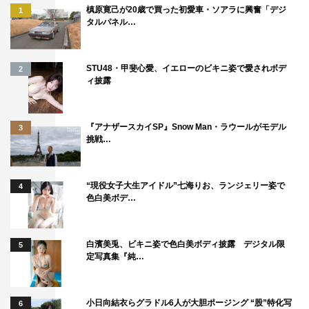
槙原寛己が20歳で買った初愛車・ソアラに興奮「デジ
1
タルパネル…
STU48・甲斐心愛、イエローのビキニ姿で愛されボデ
2
ィ披露
『アナザースカイSP』Snow Man・ラウールがモデル
3
挑戦…
“現役女子大生アイドル”七海りお、ランジェリー姿で
4
色白美ボデ…
白濱美兎、ビキニ姿で色白美ボディ披露 デジタル限
5
定写真集『純…
小日向結衣らグラドル6人が大胆ポージング “股”特化写
6