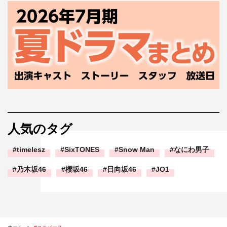
人気のタグ
timelesz
SixTONES
Snow Man
なにわ男子
乃木坂46
櫻坂46
日向坂46
JO1