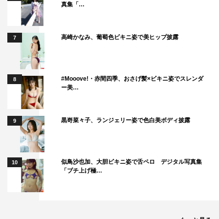
真集「…
高崎かなみ、葡萄色ビキニ姿で美ヒップ披露
7
#Mooove!・赤間四季、おさげ髪×ビキニ姿でスレンダ
8
ー美…
黒嵜菜々子、ランジェリー姿で色白美ボディ披露
9
似鳥沙也加、大胆ビキニ姿で舌ペロ デジタル写真集
10
「ブチ上げ極…