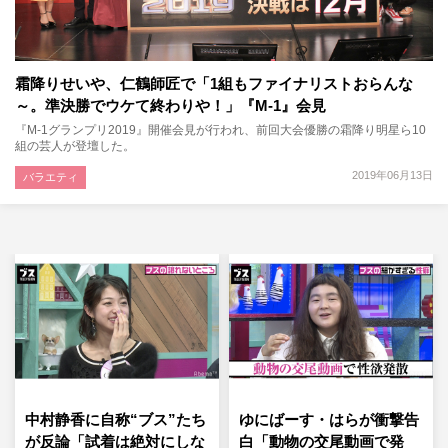
霜降りせいや、仁鶴師匠で「1組もファイナリストおらんな
～。準決勝でウケて終わりや！」『M-1』会見
『M-1グランプリ2019』開催会見が行われ、前回大会優勝の霜降り明星ら10
組の芸人が登壇した。
2019年06月13日
バラエティ
中村静香に自称“ブス”たち
ゆにばーす・はらが衝撃告
が反論「試着は絶対にしな
白「動物の交尾動画で発