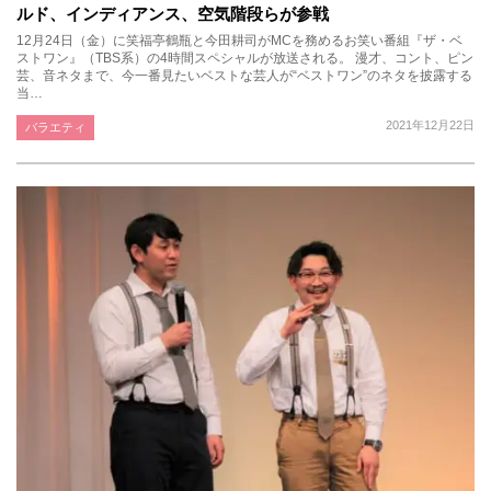
ルド、インディアンス、空気階段らが参戦
12月24日（金）に笑福亭鶴瓶と今田耕司がMCを務めるお笑い番組『ザ・ベ
ストワン』（TBS系）の4時間スペシャルが放送される。 漫才、コント、ピン
芸、音ネタまで、今一番見たいベストな芸人が“ベストワン”のネタを披露する
当…
2021年12月22日
バラエティ