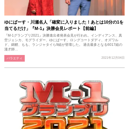
ゆにばーす・川瀬名人「確変に入りました！あとは10分の1を
当てるだけ」『M-1』決勝会見レポート【前編】
『M-1グランプリ2021』決勝進出者発表会見が行われ、インディアンス、真
空ジェシカ、モグライダー、ゆにばーす、ロングコートダディ、オズワル
ド、錦鯉、もも、ランジャタイら9組が登壇した。 過去最多となる6017組の
漫才師…
2021年12月04日
バラエティ