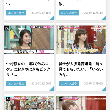
い…
散」
エンタメ総合
2018年12月18日
エンタメ総合
2018年12月11日
中村静香の「週3で飲みロ
祥子が大胆発言連発「隅々
ケ」におぎやはぎもビック
見てもらいたい」「いろい
リ『…
ろな…
エンタメ総合
2018年12月09日
エンタメ総合
2018年03月06日