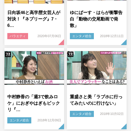
日向坂46と高学歴女芸人が
ゆにばーす・はらが衝撃告
対決！『ネプリーグ』7・
白「動物の交尾動画で発
6…
散」
バラエティ
2020年07月06日
エンタメ総合
2018年12月11日
中村静香の「週3で飲みロ
重盛さと美「ラブホに行っ
ケ」におぎやはぎもビック
てみたいのに行けない」
リ『…
エンタメ総合
2018年10月02日
エンタメ総合
2018年12月09日