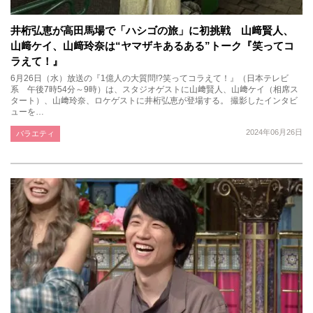
井桁弘恵が高田馬場で「ハシゴの旅」に初挑戦 山﨑賢人、
山﨑ケイ、山﨑玲奈は“ヤマザキあるある”トーク『笑ってコ
ラえて！』
6月26日（水）放送の『1億人の大質問!?笑ってコラえて！』（日本テレビ
系 午後7時54分～9時）は、スタジオゲストに山﨑賢人、山﨑ケイ（相席ス
タート）、山﨑玲奈、ロケゲストに井桁弘恵が登場する。 撮影したインタビ
ューを…
2024年06月26日
バラエティ