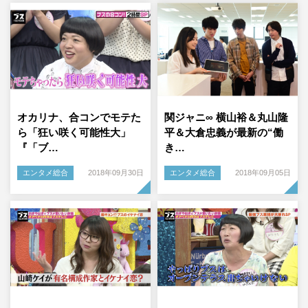
オカリナ、合コンでモテた
関ジャニ∞ 横山裕＆丸山隆
ら「狂い咲く可能性大」
平＆大倉忠義が最新の“働
『「ブ…
き…
エンタメ総合
2018年09月30日
エンタメ総合
2018年09月05日