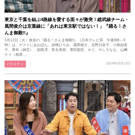
東京と千葉を結ぶ4路線を愛する面々が激突！総武線チーム・
風間俊介は京葉線に「あれは東京駅ではない！」『踊る！さ
んま御殿!!』
3月12日（火）放送の『踊る！さんま御殿!!』（日本テレビ系 午後8時～9
時）は、ゲストにあおぽん、岩崎ひろみ、風間俊介、北野日奈子、小林由美
子、薄幸（納言）、副島淳、富永美樹、濱田龍臣、ホリ、やしろなな、山﨑
ケイ（相席…
2024年03月12日
バラエティ