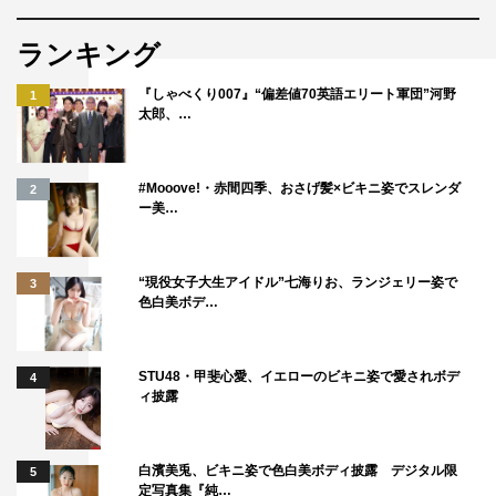
ランキング
『しゃべくり007』“偏差値70英語エリート軍団”河野
1
太郎、…
#Mooove!・赤間四季、おさげ髪×ビキニ姿でスレンダ
2
ー美…
“現役女子大生アイドル”七海りお、ランジェリー姿で
3
色白美ボデ…
STU48・甲斐心愛、イエローのビキニ姿で愛されボデ
4
ィ披露
白濱美兎、ビキニ姿で色白美ボディ披露 デジタル限
5
定写真集『純…