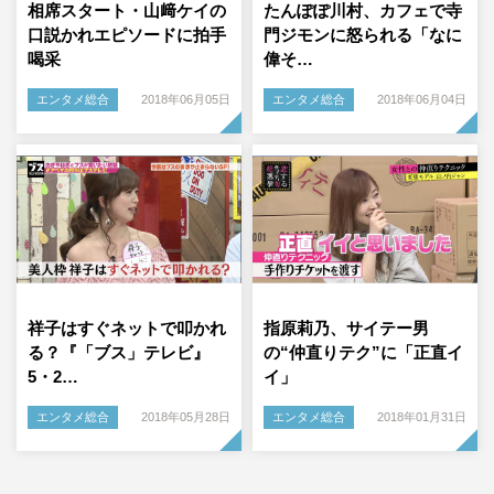
相席スタート・山﨑ケイの
たんぽぽ川村、カフェで寺
口説かれエピソードに拍手
門ジモンに怒られる「なに
喝采
偉そ…
エンタメ総合
2018年06月05日
エンタメ総合
2018年06月04日
祥子はすぐネットで叩かれ
指原莉乃、サイテー男
る？『「ブス」テレビ』
の“仲直りテク”に「正直イ
5・2…
イ」
エンタメ総合
2018年05月28日
エンタメ総合
2018年01月31日