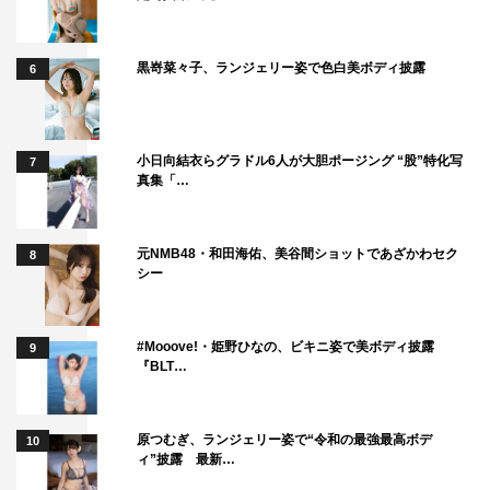
黒嵜菜々子、ランジェリー姿で色白美ボディ披露
6
小日向結衣らグラドル6人が大胆ポージング “股”特化写
7
真集「…
元NMB48・和田海佑、美谷間ショットであざかわセク
8
シー
#Mooove!・姫野ひなの、ビキニ姿で美ボディ披露
9
『BLT…
原つむぎ、ランジェリー姿で“令和の最強最高ボデ
10
ィ”披露 最新…