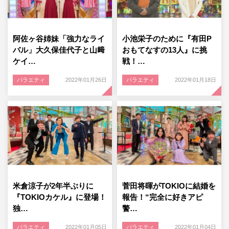
阿佐ヶ谷姉妹「強力なライ
小池栄子のために『有田P
バル」大久保佳代子と山﨑
おもてなすの13人』に挑
ケイ…
戦！…
バラエティ
2022年01月26日
バラエティ
2022年01月18日
米倉涼子が2年半ぶりに
菅田将暉がTOKIOに結婚を
『TOKIOカケル』に登場！
報告！“完全に好きアピ
独…
警…
バラエティ
2022年01月05日
バラエティ
2022年01月04日