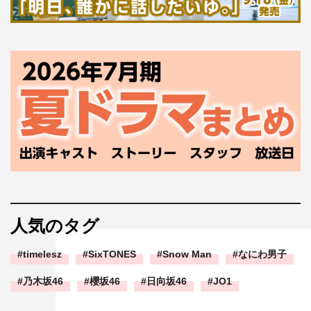
人気のタグ
timelesz
SixTONES
Snow Man
なにわ男子
乃木坂46
櫻坂46
日向坂46
JO1