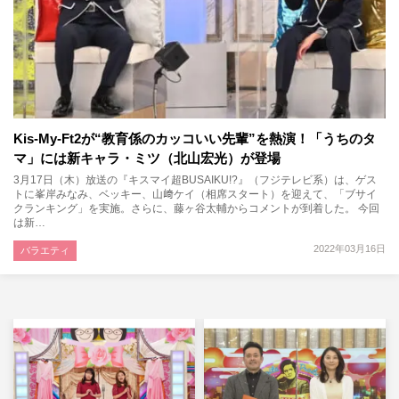
Kis-My-Ft2が“教育係のカッコいい先輩”を熱演！「うちのタ
マ」には新キャラ・ミツ（北山宏光）が登場
3月17日（木）放送の『キスマイ超BUSAIKU!?』（フジテレビ系）は、ゲス
トに峯岸みなみ、ベッキー、山﨑ケイ（相席スタート）を迎えて、「ブサイ
クランキング」を実施。さらに、藤ヶ谷太輔からコメントが到着した。 今回
は新…
2022年03月16日
バラエティ