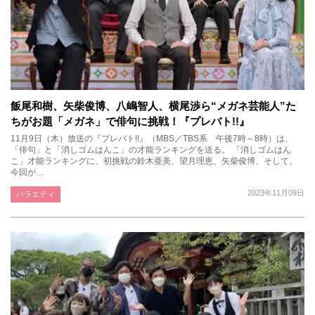
飯尾和樹、矢柴俊博、八嶋智人、横尾渉ら“メガネ芸能人”た
ちがお題「メガネ」で俳句に挑戦！『プレバト!!』
11月9日（木）放送の『プレバト!!』（MBS／TBS系 午後7時～8時）は、
「俳句」と「消しゴムはんこ」の才能ランキングを送る。 「消しゴムはん
こ」才能ランキングに、初挑戦の鈴木亜美、望月理恵、矢柴俊博、そして、
今回が…
2023年11月09日
バラエティ