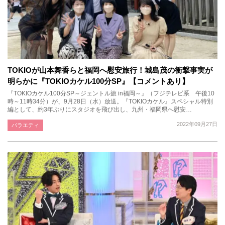
TOKIOが山本舞香らと福岡へ慰安旅行！城島茂の衝撃事実が
明らかに『TOKIOカケル100分SP』【コメントあり】
『TOKIOカケル100分SP～ジェントル旅 in福岡～』（フジテレビ系 午後10
時～11時34分）が、9月28日（水）放送。『TOKIOカケル』スペシャル特別
編として、約3年ぶりにスタジオを飛び出し、九州・福岡県へ慰安…
2022年09月27日
バラエティ