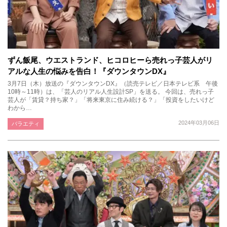
ずん飯尾、ウエストランド、ヒコロヒーら売れっ子芸人がリ
アルな人生の悩みを告白！『ダウンタウンDX』
3月7日（木）放送の『ダウンタウンDX』（読売テレビ／日本テレビ系 午後
10時～11時）は、「芸人のリアル人生設計SP」を送る。 今回は、売れっ子
芸人が「賃貸？持ち家？」「将来東京に住み続ける？」「投資をしたいけど
わから…
2024年03月06日
バラエティ