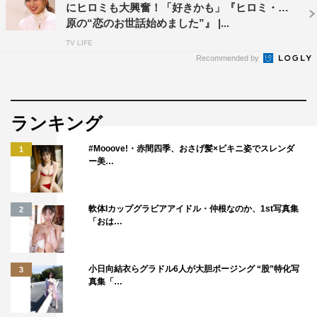
にヒロミも大興奮！「好きかも」『ヒロミ・指
オーダー。指原は「（天ぷら店の）カウンターなんて自分
原の“恋のお世話始めました”』 |...
じゃまず行かない。ずっとめっちゃセンス良い！」と称賛
TV LIFE
の言葉を贈った。
Recommended by
食事後、休日課長が、中国茶のお店で購入していた茶器を
サプライズでプレゼント。驚きながらもうれしそうに「使
ランキング
ったら写真送ります」と告げた逢沢に対し、指原は「え
～！ こんなの次のきっかけになっちゃうよ！」とまたも
#Mooove!・赤間四季、おさげ髪×ビキニ姿でスレンダ
1
ー美…
大興奮。
軟体Iカップグラビアアイドル・仲根なのか、1st写真集
2
「おは…
小日向結衣らグラドル6人が大胆ポージング “股”特化写
3
真集「…