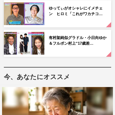
順調にデートが進んでいくなか、2人が最初に訪れたのは
ゆってぃがオシャレにイメチェ
ン ヒロミ「これがワカチコ…
生花店。「逢沢さんと来たいと思っていた」という休日課
長が、逢沢に似合う花を選ぶため店内を見渡していると、
逢沢は「（私は）どんなイメージですか？」と質問。これ
を受け、ヒマワリを指した休日課長は「めっちゃ似合いま
有村架純似グラドル・小日向ゆか
す」とコメント。
＆フルポン村上“17歳差…
逢沢が「（私は）確かに夏生まれだし良いですね」と返す
と、この言葉に何かを思い出した休日課長は、「そう
だ！ この前誕生日。おめでとうございます！」と祝福。
今、あなたにオススメ
自分の誕生日を把握していたことに驚きが隠せない逢沢
は、
顔をほころ
ばせた
。