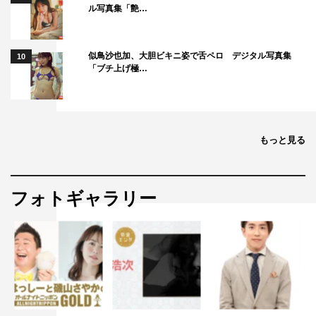
ル写真集「艶…
こうして休日課長とたかし、それぞれのデートが終了。同
じ時間に別の場所で待っている2人のうち、逢沢が「今後
もお付き合いを続けたい」と思った1人の元へ向かった。
似鳥沙也加、大胆ビキニ姿で舌ペロ デジタル写真集
10
「ブチ上げ極…
果たして、逢沢が選んだのはどちらなのか。
この模様は、
ABEMAで放送後7日間無料で見逃し配信中。
番組情報
もっと見る
『ヒロミ・指原の“恋のお世話始めました”』
ABEMA SPECIAL2
フォトギャラリー
番組URL：
https://abema.tv/video/episode/90-
1451_s1_p49
©AbemaTV,Inc.
この記事の写真