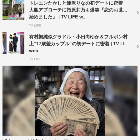
トレエンたかしと逢沢りなの初デートに密着
トって女子は喜ぶよ。（逢沢に対して）好き度が上回って
大胆アプローチに指原莉乃も爆笑『恋のお世話
る感じがするね」と休日課長の心情を考察した。
始めました』 | TV LIFE w...
TV LIFE
番組の中盤では、逢沢とのLINEで話題にあがったという
中国茶のお店に移動。種類の違うお茶を頼みシェアしなが
有村架純似グラドル・小日向ゆか＆フルポン村
上“17歳差カップル”の初デートに密着 | TV LIFE
ら、落ち着いた雰囲気で会話を楽しんでいると、逢沢は
web
「こうして中国茶を一緒に楽しんでくれる人ってすごくす
TV LIFE
てきだなと思います。うれしいです！」と歓喜。
そんな逢沢の言葉に休日課長もうれしそうな表情を見せる
と、ヒロミは「なんか休日課長って、バツ2の人が、『初
めてすごい良い人に出会っちゃった！』っていうぐらいの
落ち着きがあるよね（笑）」と言及。これを受けた指原も
「落ち着き方がね（笑）」と同調すると、現場では笑いが
巻き起こった。