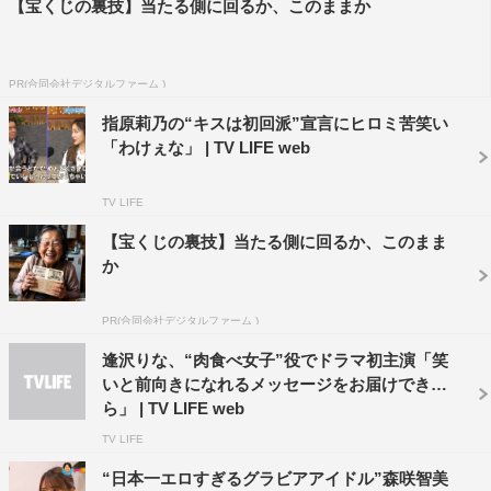
【宝くじの裏技】当たる側に回るか、このままか
PR(合同会社デジタルファーム )
指原莉乃の“キスは初回派”宣言にヒロミ苦笑い
「わけぇな」 | TV LIFE web
TV LIFE
©AbemaTV,Inc.
【宝くじの裏技】当たる側に回るか、このまま
か
番組の後半では、休日課長の提案で天ぷら店に移動。する
と、初めてのデートで天ぷら店というチョイスに指原が
PR(合同会社デジタルファーム )
「めっちゃセンス良い！ 絶対うれしい！ 秋元さんのご
逢沢りな、“肉食べ女子”役でドラマ初主演「笑
飯会でしか行ったことない（笑）」、ヒロミも「このあた
いと前向きになれるメッセージをお届けできた
りで天ぷらを選ぶところがめっちゃセンス良い！」とべた
ら」 | TV LIFE web
褒め。
TV LIFE
“日本一エロすぎるグラビアアイドル”森咲智美
手慣れた様子の休日課長のリードで、おまかせメニューを