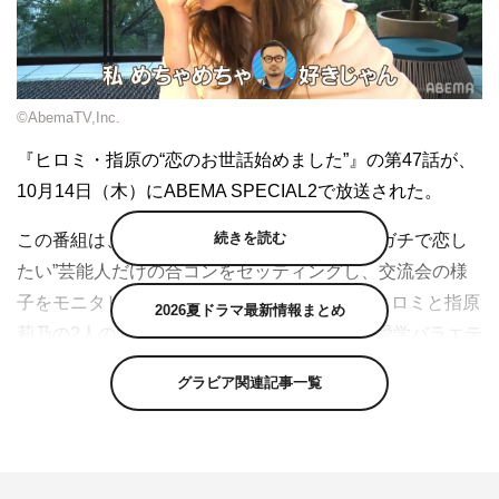
©AbemaTV,Inc.
『ヒロミ・指原の“恋のお世話始めました”』の第47話が、
10月14日（木）にABEMA SPECIAL2で放送された。
続きを読む
この番組は、出会いを求める芸能人のために“ガチで恋し
たい”芸能人だけの合コンをセッティングし、交流会の様
子をモニタリング。その攻防を、恋愛上手なヒロミと指原
2026夏ドラマ最新情報まとめ
莉乃の2人のMCが恋愛視点で解説していく恋愛学バラエテ
ィ。
グラビア関連記事一覧
前回から
「特別編第5弾」として、女優の逢沢りなが7月
22日放送の第36話で見事カップル成立となった、トレン
ディエンジェルのたかしと、「ゲスの極み乙女。」のベー