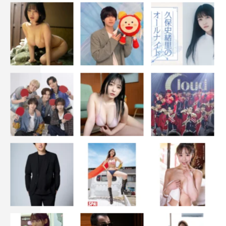
ヒロミ
休日課長
指原莉乃
逢沢りな