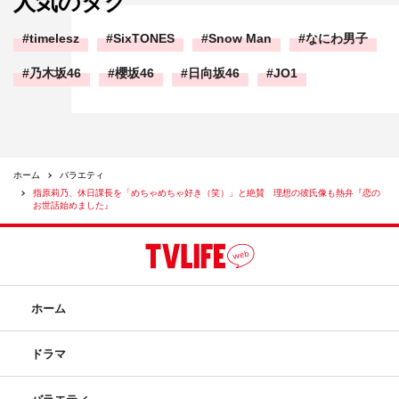
人気のタグ
timelesz
SixTONES
Snow Man
なにわ男子
乃木坂46
櫻坂46
日向坂46
JO1
ホーム
バラエティ
指原莉乃、休日課長を「めちゃめちゃ好き（笑）」と絶賛 理想の彼氏像も熱弁『恋の
お世話始めました』
ホーム
ドラマ