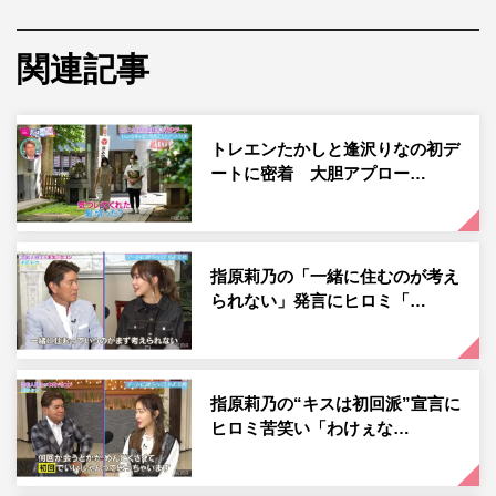
ス・休日課長のどちらかを選ぶために実施された初デート
に密着。
関連記事
今回の放送では、休日課長と逢沢がデートを敢行。事前打
ち合わせで休日課長は「普通に考えて逢沢さんとデートな
トレエンたかしと逢沢りなの初デ
んて信じられないんですけど、でも今そこに希望持つしか
ートに密着 大胆アプロー…
ないので…」と、うろたえながらも「何で判断するか全く
分からないので、ありのままでいくしかないと思ってま
す。今日の目標は、次に2人だけのプライべートデートに
行く約束をこぎつけること」と意気込みを語った。
指原莉乃の「一緒に住むのが考え
られない」発言にヒロミ「…
そして迎えたデート当日。緊張のあまり動揺してしまう休
日課長に対し、逢沢が「（合コンから）2か月ぐらいたち
ましたもんね。リラックスしていきましょう！」と笑顔で
指原莉乃の“キスは初回派”宣言に
助け船。この優しさに触れた休日課長が、我に返った様子
ヒロミ苦笑い「わけぇな…
で「今日もめっちゃきれいですね」と称賛すると、逢沢は
満面の笑みで「うれしい！」と感嘆の声を上げた。