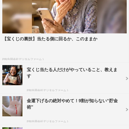
【宝くじの裏技】当たる側に回るか、このままか
©AbemaTV,Inc.
花を女性にプレゼントするのはこれが初めてだという休日
PR(合同会社デジタルファーム )
課長は、逢沢が大河ドラマに出演していた時のイメージか
宝くじ当たる人だけがやっていること、教えま
ら「優雅」「気品」「美人」という花言葉を持つモカラの
す
花束をプレゼント。「今日幸せ過ぎて明日何か起こるんじ
ゃないかな…って気がしちゃってるんですけど」という逢
PR(合同会社デジタルファーム )
沢に、休日課長が「めちゃめちゃ似合いすぎて言葉失って
金運下げるの絶対やめて！9割が知らない“貯金
ます」と告げると、指原も「かわいい！」と大絶賛。
術”
休日課長に対して指原は
「余裕を感じるのに、自分に対す
PR(合同会社デジタルファーム )
る感情も感じて良い」と好印象。ヒロミは「花のプレゼン