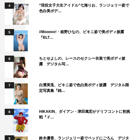
“現役女子大生アイドル”七海りお、ランジェリー姿で
4
色白美ボデ…
©AbemaTV,Inc.
#Mooove!・姫野ひなの、ビキニ姿で美ボディ披露
2人のデート終了時には「大人を感じました。とにかくす
5
『BLT…
てきでした」と休日課長のデートプランを絶賛した指原。
自身の理想の恋愛像として「ちゃんと味をおいしいと思っ
てくれる彼氏がいい。インスタントラーメンはインスタン
ちとせよしの、レースのセクシー衣装で美ボディ披
6
露 デジタル写…
トラーメンでおいしいんですけど、そのおいしいと、ご飯
のおいしいを一緒にしゃべらないでほしくて。季節のお料
理とかを感じてほしいんですよ」と言及。
白濱美兎、ビキニ姿で色白美ボディ披露 デジタル限
7
定写真集『純…
その上で、「課長って、ご自身が料理されるというのもあ
ると思うんですけど、それを感じてくれるタイプ。私めち
HIKAKIN、ダイアン・津田篤宏がドリフコントに初挑
8
ゃめちゃ課長好きじゃん（笑）。めちゃくちゃ良いなって
戦『ド…
思いました！ 素晴らしかった！」と休日課長を絶賛し
た。
鈴木優香、ランジェリー姿でベッドにごろん デジタ
9