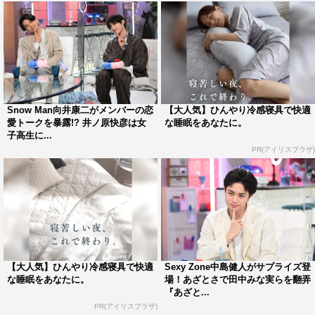
に会ってほしくない元カノ」。ハイクオリティーすぎる動
画に、スタジオメンバーもぐんぐん引き込まれ、さまざま
な妄想を繰り広げる。
スタジオでは、三宅の心に一番刺さった「今週のベストあ
ざと芝居」を決定。さらに三宅は松山ケンイチのかわいい
Snow Man向井康二がメンバーの恋
【大人気】ひんやり冷感寝具で快適
あざと方言エピソードを明かす。
愛トークを暴露!? 井ノ原快彦は女
な睡眠をあなたに。
子高生に...
番組情報
PR(アイリスプラザ)
『あざとくて何が悪いの？』
テレビ朝日系
毎週日曜 午後11時55分～深夜0時25分 ※一部地域を除
く
【大人気】ひんやり冷感寝具で快適
Sexy Zone中島健人がサプライズ登
番組公式サイト：
https://www.tv-asahi.co.jp/azatokute/#/
な睡眠をあなたに。
場！あざとさで田中みな実らを翻弄
『あざと...
この記事の写真
PR(アイリスプラザ)