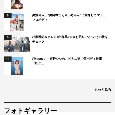
美澄衿依、“美脚戦士えりいちゃん”に変身してマシュ
8
マロボディ…
相葉雅紀＆ヒロミが“群馬の3大お困りごと”のその後を
9
チェック…
#Mooove!・姫野ひなの、ビキニ姿で美ボディ披露
10
『BLT…
もっと見る
フォトギャラリー