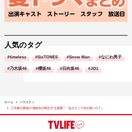
人気のタグ
timelesz
SixTONES
Snow Man
なにわ男子
乃木坂46
櫻坂46
日向坂46
JO1
ホーム
バラエティ
三宅健が最強の“連絡先の聞き方”を披露！『あざとくて何が悪いの？』