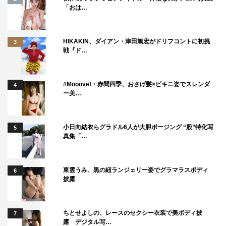
「おは…
HIKAKIN、ダイアン・津田篤宏がドリフコントに初挑
3
戦『ド…
#Mooove!・赤間四季、おさげ髪×ビキニ姿でスレンダ
4
ー美…
小日向結衣らグラドル6人が大胆ポージング “股”特化写
5
真集「…
東雲うみ、黒の紐ランジェリー姿でグラマラスボディ
6
披露
ちとせよしの、レースのセクシー衣装で美ボディ披
7
露 デジタル写…