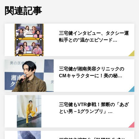
弘中綾香アナを完全ノックアウトする。
関連記事
そんな三宅と共に、水沢林太郎＆西垣匠＆中島颯太
（FANTASTICS from EXILE TRIBE）が演じる親友男子3
三宅健インタビュー、タクシー運
人が異なるタイプのあざと女子に翻弄されていくあざと連
転手との“温かエピソード…
ドラ『君があざとくて何が悪いの？～僕らの恋日記～』
（全8話）の第4話を鑑賞。
物語は「『人として好き』から『恋愛』に変わるタイミン
三宅健が湘南美容クリニックの
グはどんな時？」をテーマに、怒涛の展開へ。第2話でち
CMキャラクターに！美の秘…
ょっとうぶなキッチン用品デザイナー・晴翔（水沢）を翻
弄したあざとギャップ女子・アカリ（鈴木愛理）が再び登
場し、晴翔と再会する。前回、「彼氏がいなければLINE
三宅健もVTR参戦！禁断の「あざ
教えて」と言ってきた晴翔を、アカリが「連絡先交換する
とい男－1グランプリ」…
のに彼氏いるとかいないとか関係あります？」と怒り混じ
りに突き放して以来、会うことのなかった2人。しかし実
は、アカリが以前から晴翔がデザインしたキッチン用品を