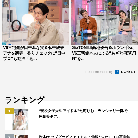
©テレビ朝日
V6三宅健が田中みな実＆弘中綾香
SixTONES髙地優吾＆ホラン千秋、
アナを翻弄 香りチェックに“田中
V6三宅健本人による“あざと再現VT
プロ”も動揺『あ...
R”を...
Recommended by
三宅健
山里亮太
弘中綾香
ランキング
田中みな実
“現役女子大生アイドル”七海りお、ランジェリー姿で
1
色白美ボデ…
軟体Iカップグラビアアイドル・仲根なのか、1st写真集
2