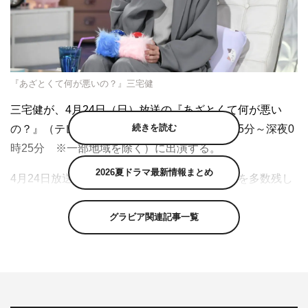
『あざとくて何が悪いの？』三宅健
三宅健が、4月24日（日）放送の『あざとくて何が悪い
続きを読む
の？』（テレビ朝日系 毎週日曜 午後11時55分～深夜0
時25分 ※一部地域を除く）に出演する。
2026夏ドラマ最新情報まとめ
4月24日放送回には、本番組でも神々しい伝説を多数残し
てきた“あざとい”の権化・三宅健がスタジオに降臨。日曜
に放送枠が移動した後、初めてゲスト出演する三宅に対
グラビア関連記事一覧
し、MC陣も「時間帯が変わっても出ていただけるんです
ね」と感激冷めやらぬ様子。そんな中、ジャニーズきって
のあざとキラー・三宅は「本当にみんなに会いたかったで
す」と極上スマイルを浮かべ、番組冒頭から田中みな実＆