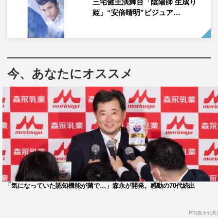
三宅健主演舞台「陰陽師 生成り
愛用しており、気まずくなったあの日も晴翔と会えるのを
姫」“安倍晴明”ビジュア…
楽しみにしていたことが判明するが、その理由が男として
は微妙なラインで、恋愛対象ではない匂いがプンプン漂
う。さらに思わぬライバルも登場し、すっかり夢中になっ
たスタジオメンバーが、晴翔とアカリの関係を進展させる
今、あなたにオススメ
ための秘策をガチ提案する場面も。
また第2話のキーポイントとなった連絡先の聞き方につい
ても、あざと界のトップに君臨する田中、三宅がお手本を
披露。弘中も思わずNICEボタンを連打しながら「良い攻
防戦～！」とうなる。
さらに新企画「今週のあざと一人芝居選手権」もスター
ト。SNSで多数公開されている彼氏・彼女目線のあざとテ
クニック満載の「あざと一人芝居動画」を3本厳選して紹
「気になっていた認知機能が菌で…」森永が開発。感動の70代続出
介していく。今回紹介するのは「彼氏が行く飲み会に女子
がいると知る彼女」「逆ナンする福岡女子」「絶対に彼氏
PR(森永乳業)