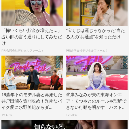
『ドーナツトーク』ゲストの早見あかり©CBC
番組情報
「怖いくらい貯金が増えた…」
“宝くじは運じゃなかった”当た
占い師の言う通りにしてみただ
る人の“共通点”を知っただけ
『ドーナツトーク』
け
CBC／TBS系
PR(合同会社デジタルファーム )
PR(合同会社デジタルファーム )
2022年10月30日（日）午後11時30分～
番組HP：
https://hicbc.com/tv/donutstalk/
この記事の写真
19歳年下のモデル妻と再婚した
峯岸みなみが夫の東海オンエ
井戸田潤を質問攻め！異常なバ
ア・てつやとのルールや理解で
イク愛に水野美紀からダ...
きない行動を明かす バスト...
TV LIFE
TV LIFE
©CBC