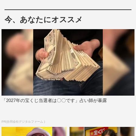
いることとは。
そして早見からの「知り合い、友達、親友の区別は？」と
今、あなたにオススメ
いう質問に対し、ドーナツ会員を巻き込み大激論に。「よ
っ！てあいさつする“よっ友”だけで500人いる」と語った
ドーナツ会員に対し、鷲見が放ったひと言に、水野が思わ
ず「泣かせたいの！」と止めに入る。
「2027年の宝くじ当選者は〇〇です」占い師が暴露
PR(合同会社デジタルファーム )