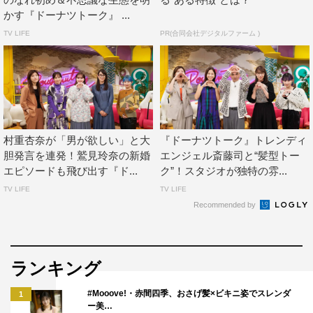
かす『ドーナツトーク』 ...
TV LIFE
PR(合同会社デジタルファーム )
村重杏奈が「男が欲しい」と大
『ドーナツトーク』トレンディ
胆発言を連発！鷲見玲奈の新婚
エンジェル斎藤司と“髪型トー
エピソードも飛び出す『ド...
ク”！スタジオが独特の雰...
TV LIFE
TV LIFE
Recommended by
ランキング
#Mooove!・赤間四季、おさげ髪×ビキニ姿でスレンダ
1
ー美…