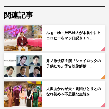
50人の女性と共に、ドーナツのようにどんどんトークを膨
らませていく。
関連記事
今回のゲストは、元ももいろクローバーZのメンバーで女
優の早見あかり。おしゃべりが何よりのストレス解消と語
ふぉ～ゆ～辰巳雄大が本番中にヒ
る早見が、夫とのなれ初め、ももクロメンバーへの思いな
コロヒーをマジ口説き！？…
どを語り尽くす。親友だった夫と、4年の交際を経て結婚
したという早見。親友が恋人に変わったきっかけのエピソ
ードに、ヒコロヒーは思わず「別冊マーガレットの世界や
～！」と感動。少女漫画の筋書きのような展開とは。
井ノ原快彦主演『シャイロックの
子供たち』予告映像解禁 …
VTRでは、若手女性起業家3人のドーナツトークをのぞき
見する。「男性にナメられる」「代表なの？とマウンティ
ングされる」など積年の苦労話とともに、彼氏からは「上
大沢あかねが夫・劇団ひとりとの
司みたいだね」と言われて傷ついた話などが明かされる。
なれ初め＆不思議な生態を…
さまざまな逆風をいかに乗り越えてきたかで共感しあう若
き女性経営者たち。寂しさを紛わすために夜な夜な行って