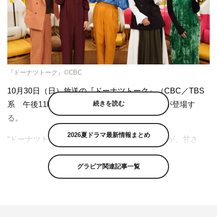
『ドーナツトーク』©CBC
10月30日（日）放送の『ドーナツトーク』（CBC／TBS
続きを読む
系 午後11時30分）は、ゲストに早見あかりが登場す
る。
2026夏ドラマ最新情報まとめ
“ドーナツトーク”とは、正解（真ん中）はないが、甘さ
（楽しさ）とカロリー（濃さ）あふれるホンネトーク、終
わりなく続く「井戸端会議」のこと。スタジオでは、女優
グラビア関連記事一覧
の水野美紀、フリーアナウンサーの鷲見玲奈、お笑い芸人
のヒコロヒー、アーティストのPORIN（Awesome City
Club）の4人が、週替わりゲスト＆オンラインでつないだ