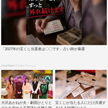
Awesome City Club
PORIN
「2027年の宝くじ当選者は〇〇です」占い師が暴露
ヒコロヒー
早見あかり
水野美紀
鷲見玲奈
PR(合同会社デジタルファーム )
大沢あかねが夫・劇団ひとりと
宝くじが当たる人にだけ共通す
のなれ初め＆不思議な生態を明
る“ある特徴”とは？