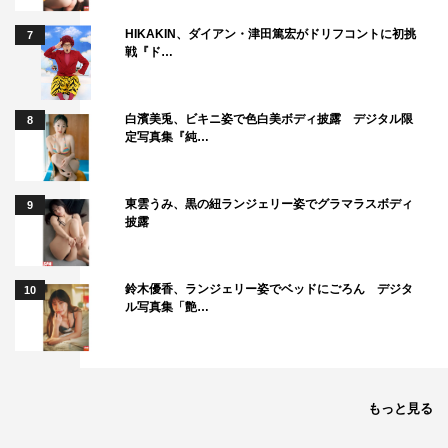
HIKAKIN、ダイアン・津田篤宏がドリフコントに初挑
7
戦『ド…
白濱美兎、ビキニ姿で色白美ボディ披露 デジタル限
8
定写真集『純…
東雲うみ、黒の紐ランジェリー姿でグラマラスボディ
9
披露
鈴木優香、ランジェリー姿でベッドにごろん デジタ
10
ル写真集「艶…
もっと見る