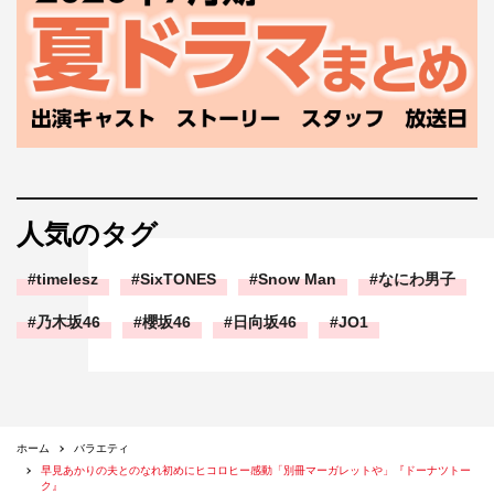
人気のタグ
timelesz
SixTONES
Snow Man
なにわ男子
乃木坂46
櫻坂46
日向坂46
JO1
ホーム
バラエティ
早見あかりの夫とのなれ初めにヒコロヒー感動「別冊マーガレットや」『ドーナツトー
ク』