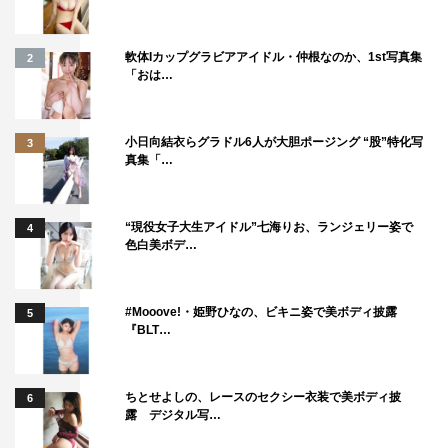
軟体Iカップグラビアアイドル・仲根なのか、1st写真集
2
「おは…
小日向結衣らグラドル6人が大胆ポージング “股”特化写
3
真集「…
“現役女子大生アイドル”七海りお、ランジェリー姿で
4
色白美ボデ…
#Mooove!・姫野ひなの、ビキニ姿で美ボディ披露
5
『BLT…
ちとせよしの、レースのセクシー衣装で美ボディ披
6
露 デジタル写…