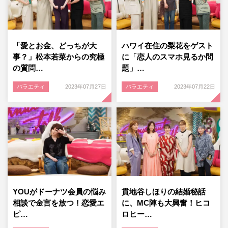
「愛とお金、どっちが大
ハワイ在住の梨花をゲスト
事？」松本若菜からの究極
に「恋人のスマホ見るか問
の質問…
題」…
バラエティ
2023年07月27日
バラエティ
2023年07月22日
YOUがドーナツ会員の悩み
貫地谷しほりの結婚秘話
相談で金言を放つ！恋愛エ
に、MC陣も大興奮！ヒコ
ピ…
ロヒー…