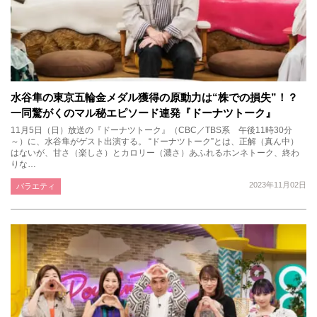
水谷隼の東京五輪金メダル獲得の原動力は“株での損失”！？
一同驚がくのマル秘エピソード連発『ドーナツトーク』
11月5日（日）放送の『ドーナツトーク』（CBC／TBS系 午後11時30分
～）に、水谷隼がゲスト出演する。 “ドーナツトーク”とは、正解（真ん中）
はないが、甘さ（楽しさ）とカロリー（濃さ）あふれるホンネトーク、終わ
りな…
2023年11月02日
バラエティ