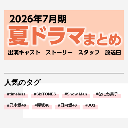
人気のタグ
timelesz
SixTONES
Snow Man
なにわ男子
乃木坂46
櫻坂46
日向坂46
JO1