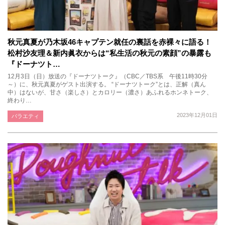
秋元真夏が乃木坂46キャプテン就任の裏話を赤裸々に語る！
松村沙友理＆新内眞衣からは“私生活の秋元の素顔”の暴露も
『ドーナツト…
12月3日（日）放送の『ドーナツトーク』（CBC／TBS系 午後11時30分
～）に、秋元真夏がゲスト出演する。 “ドーナツトーク”とは、正解（真ん
中）はないが、甘さ（楽しさ）とカロリー（濃さ）あふれるホンネトーク、
終わり…
2023年12月01日
バラエティ